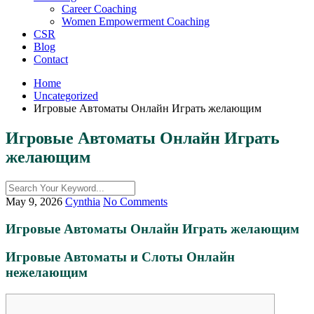
Career Coaching
Women Empowerment Coaching
CSR
Blog
Contact
Home
Uncategorized
Игровые Автоматы Онлайн Играть желающим
Игровые Автоматы Онлайн Играть
желающим
May 9, 2026
Cynthia
No Comments
Игровые Автоматы Онлайн Играть желающим
Игровые Автоматы и Слоты Онлайн
нежелающим