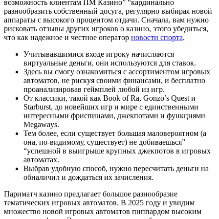
возможность клиентам ПМ Казино” “кардинально
разнообразить собственный досуга, регулярно выбирая новой
аппараты с высокого процентом отдачи. Сначала, вам нужно
рисковать отзывы других игроков о казино, этого убедиться,
что как надежное и честное оператор
новости спорта
.
Учитывавшимися входе игроку начисляются
виртуальные деньги, они используются для ставок.
Здесь вы смогу ознакомиться с ассортиментом игровых
автоматов, не рискуя своими финансами, и бесплатно
проанализировав геймплей любой из игр.
От классики, такой как Book of Ra, Gonzo’s Quest и
Starburst, до новейших игр и мире с единственными
интересными фриспинами, джекпотами и функциями
Megaways.
Тем более, если существует большая маловероятном (а
она, по-видимому, существует) не добиваешься”
“успешной в выигрыше крупных джекпотов в игровых
автоматах.
Выбрав удобную способ, нужно пересчитать деньги на
обналичил и дождаться их зачисления.
Париматч казино предлагает большое разнообразие
тематических игровых автоматов. В 2025 году и увидим
множество новой игровых автоматов пиппардом высоким