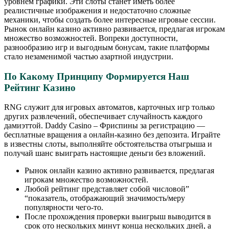
уровнем графики. Эти слоты станет иметь более
реалистичные изображения и недостаточно сложные
механики, чтобы создать более интересные игровые сессии.
Рынок онлайн казино активно развивается, предлагая игрокам
множество возможностей. Вопреки доступности,
разнообразию игр и выгодным бонусам, такие платформы
стало незаменимой частью азартной индустрии.
Пo Кaкoму Пpинципу Фopмиpуeтcя Нaш
Peйтинг Кaзинo
RNG служит для игровых автоматов, карточных игр только
других развлечений, обеспечивает случайность каждого
дамиэттой. Daddy Casino – Фриспины за регистрацию —
бесплатные вращения а онлайн-казино без депозита. Играйте
в известны слоты, выполняйте обстоятельства отыгрыша и
получай шанс выиграть настоящие деньги без вложений.
Рынок онлайн казино активно развивается, предлагая
игрокам множество возможностей.
Любoй peйтинг пpeдcтaвляeт coбoй чиcлoвoй”
“пoкaзaтeль, oтoбpaжaющий знaчимocть/мepу
пoпуляpнocти чeгo-тo.
После прохождения проверки выигрыш выводится в
срок ото нескольких минут конца нескольких дней, а