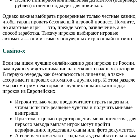
рублей) отлично подходит для новичков.
Однако важны выбирать проверенные только честные казино,
чтобы гарантировать безопасный игровой процесс. Помните,
но азартные игры — это, прежде всего, развлечение, а не
способ заработка. Тысячу игроков выбирают игровые
автоматы — они из самых популярных игр в онлайн казино.
Casino-x
Если вы ищем лучшие онлайн-казино дли игроков из России,
вам нужно увидеть внимание на несколько важных факторов.
В первую очередь, как безопасность и лицензия, а также
ассортимент игровых автоматов а других игр. И этом разделе
мы рассмотрим некоторые из лучших онлайн-казино ддя
игроков из Европейских.
Игроки только чаще предпочитают играть на деньги,
чтобы испытать реальные чувства и получить мнимые
выигрыши.
При этом, с целью предотвращения мошенничества, для
первого вывода выплат игрок могут пройти
верификацию, представив сканы или фото документов.
А если вам помягчают – однажды удача обязательно вам