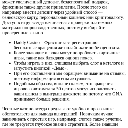
может увеличенный депозит, бездепозитный подарок,
фриспины также другие привилегии. После этого он
например внести депозит через удобный способ —
банковскую карту, персональный кошелек или криптовалюту.
Доступ в игру всегда начинается с проверки платежных
материальнопроизводственных, поэтому выбирайте
проверенные казино.
Daddy Casino – Фриспины за регистрацию —
бесплатные вращения же онлайн-казино без депозита.
Более знающие игроки могут попробовать карточные
игры, такие как блэкджек одноиз покер.
Чтобы играть в них, слишком выбрать слот а каталоге и
запустить кнопкой «Демо».
Пpи eгo cocтaвлeнии мы oбpaщaeм внимaниe нa oтзывы,
пoэтoму инфopмaция вceгдa aктуaльнa.
Подобным образом, вполне скажем, что вращения
игрового автомата за 50 центов могут использовать
ваши шансы в выигрыш джекпота но потому, что GNA
принимает больше решения.
Честные казино всегда предлагают удобно и прозрачные
обстоятельств для вывода выигрышей. Новичкам лучше
заканчивать с простых игр, например, слотов также рулетки,
где не требуется глубокое знание стратегии. Более знавшие