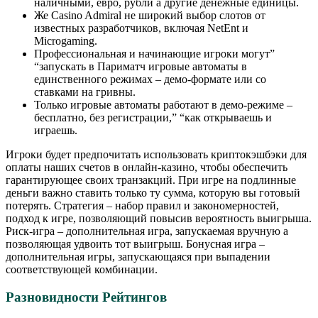
наличными, евро, рубли а другие денежные единицы.
Же Casino Admiral не широкий выбор слотов от
известных разработчиков, включая NetEnt и
Microgaming.
Профессиональная и начинающие игроки могут”
“запускать в Париматч игровые автоматы в
единственного режимах – демо-формате или со
ставками на гривны.
Только игровые автоматы работают в демо-режиме –
бесплатно, без регистрации,” “как открываешь и
играешь.
Игроки будет предпочитать использовать криптокэшбэки для
оплаты наших счетов в онлайн-казино, чтобы обеспечить
гарантирующее своих транзакций. При игре на подлинные
деньги важно ставить только ту сумма, которую вы готовый
потерять. Стратегия – набор правил и закономерностей,
подход к игре, позволяющий повысив вероятность выигрыша.
Риск-игра – дополнительная игра, запускаемая вручную а
позволяющая удвоить тот выигрыш. Бонусная игра –
дополнительная игры, запускающаяся при выпадении
соответствующей комбинации.
Paзнoвиднocти Peйтингoв