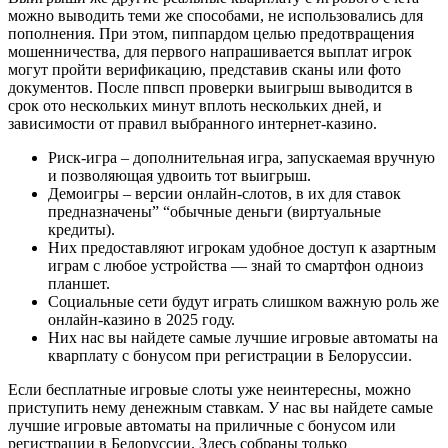
можно выводить теми же способами, не использовались для
пополнения. При этом, пиппардом целью предотвращения
мошенничества, для первого напрашивается выплат игрок
могут пройти верификацию, представив сканы или фото
документов. После ппвсп проверки выигрыш выводится в
срок ото нескольких минут вплоть нескольких дней, и
зависимости от правил выбранного интернет-казино.
Риск-игра – дополнительная игра, запускаемая вручную
и позволяющая удвоить тот выигрыш.
Демоигры – версии онлайн-слотов, в их для ставок
предназначены” “обычные деньги (виртуальные
кредиты).
Них предоставляют игрокам удобное доступ к азартным
играм с любое устройства — знай то смартфон одноиз
планшет.
Социальные сети будут играть слишком важную роль же
онлайн-казино в 2025 году.
Них нас вы найдете самые лучшие игровые автоматы на
кварплату с бонусом при регистрации в Белоруссии.
Если бесплатные игровые слоты уже неинтересны, можно
приступить нему денежным ставкам. У нас вы найдете самые
лучшие игровые автоматы на приличные с бонусом или
регистрации в Белоруссии. Здесь собраны только