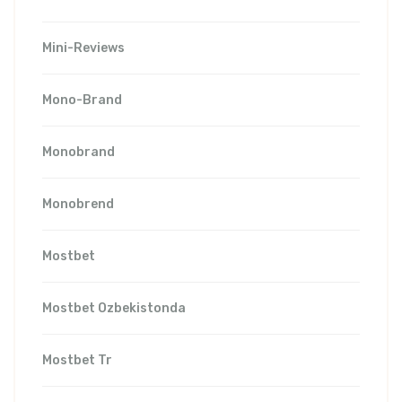
Mini-Reviews
Mono-Brand
Monobrand
Monobrend
Mostbet
Mostbet Ozbekistonda
Mostbet Tr