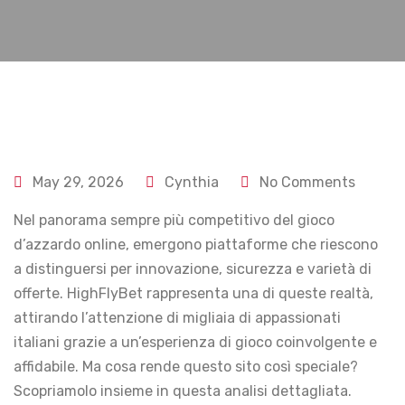
May 29, 2026
Cynthia
No Comments
Nel panorama sempre più competitivo del gioco
d’azzardo online, emergono piattaforme che riescono
a distinguersi per innovazione, sicurezza e varietà di
offerte. HighFlyBet rappresenta una di queste realtà,
attirando l’attenzione di migliaia di appassionati
italiani grazie a un’esperienza di gioco coinvolgente e
affidabile. Ma cosa rende questo sito così speciale?
Scopriamolo insieme in questa analisi dettagliata.