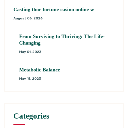
Casting thor fortune casino online w
August 06, 2026
From Surviving to Thriving: The Life-
Changing
May 01, 2023
Metabolic Balance
May 15, 2023
Categories