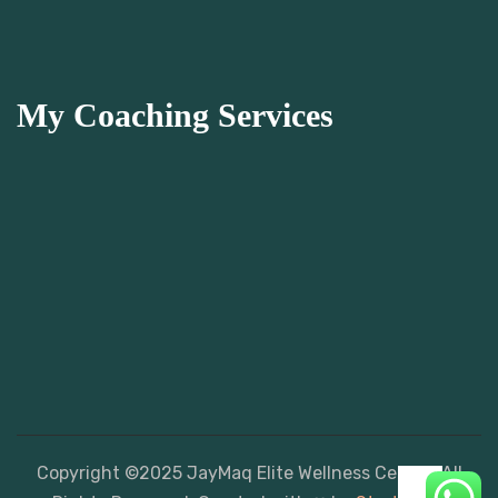
My Coaching Services
Copyright ©2025 JayMaq Elite Wellness Centre. All