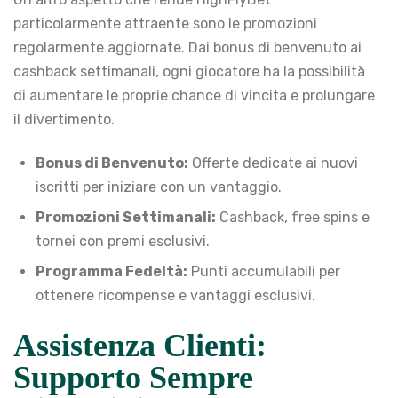
particolarmente attraente sono le promozioni
regolarmente aggiornate. Dai bonus di benvenuto ai
cashback settimanali, ogni giocatore ha la possibilità
di aumentare le proprie chance di vincita e prolungare
il divertimento.
Bonus di Benvenuto:
Offerte dedicate ai nuovi
iscritti per iniziare con un vantaggio.
Promozioni Settimanali:
Cashback, free spins e
tornei con premi esclusivi.
Programma Fedeltà:
Punti accumulabili per
ottenere ricompense e vantaggi esclusivi.
Assistenza Clienti:
Supporto Sempre