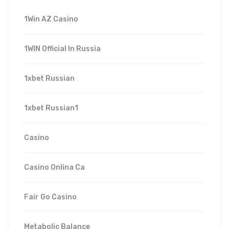
1Win AZ Casino
1WIN Official In Russia
1xbet Russian
1xbet Russian1
Casino
Casino Onlina Ca
Fair Go Casino
Metabolic Balance