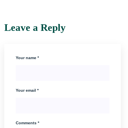
Leave a Reply
Your name *
Your email *
Comments *