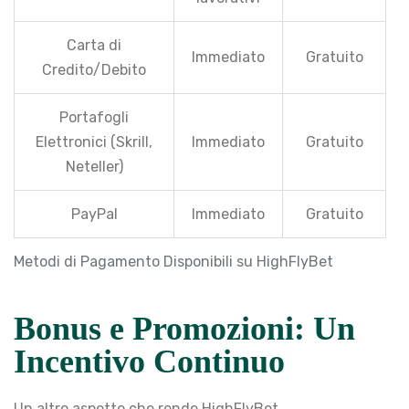
Carta di
Immediato
Gratuito
Credito/Debito
Portafogli
Elettronici (Skrill,
Immediato
Gratuito
Neteller)
PayPal
Immediato
Gratuito
Metodi di Pagamento Disponibili su HighFlyBet
Bonus e Promozioni: Un
Incentivo Continuo
Un altro aspetto che rende HighFlyBet