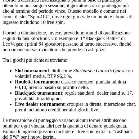
ottenuto in una singola sessione; il giocatore con il punteggio più
alto al termine del periodo vince. Questo modello è comune nei
tornei di slot “Spin‑Off”, dove ogni giro vale un punto e i bonus di
ingresso includono 10 free‑spin.
I tornei a eliminazione, invece, prevedono round di qualificazione
seguiti da fasi knockout. Un esempio è il “Blackjack Battle” di
LeoVegas: i primi 64 giocatori passano al turno successivo, finché
non rimane un solo vincitore che prende il cash prize.
Tra i giochi più richiesti troviamo:
Slot tournament
: titoli come
Starburst
e
Gonzo’s Quest
con
volatilità media, RTP 96,2 %.
Roulette tournament
: classico europeo, puntata minima
€0,10, premio basato su profitto netto.
Blackjack tournament
: regole standard, dealer stand su 17,
possibilità di raddoppio.
Live dealer tournament
: croupier in diretta, interazione chat,
premi includono crediti per altri giochi live.
Le meccaniche di punteggio variano: alcuni tornei attribuiscono
punti per ogni vincita, altri per la quantità di denaro guadagnata.
Bonus di ingresso possono includere “free‑spin extra” o “cashback
del 5 %” per i nuovi iscritti.