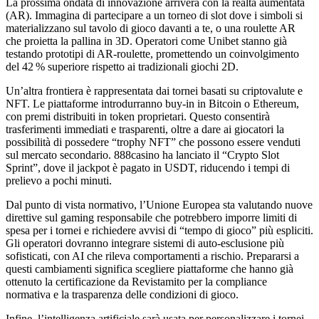
La prossima ondata di innovazione arriverà con la realtà aumentata
(AR). Immagina di partecipare a un torneo di slot dove i simboli si
materializzano sul tavolo di gioco davanti a te, o una roulette AR
che proietta la pallina in 3D. Operator​i come Unibet stanno già
testando prototipi di AR‑roulette, promettendo un coinvolgimento
del 42 % superiore rispetto ai tradizionali giochi 2D.
Un’altra frontiera è rappresentata dai tornei basati su criptovalute e
NFT. Le piattaforme introdurranno buy‑in in Bitcoin o Ethereum,
con premi distribuiti in token proprietari. Questo consentirà
trasferimenti immediati e trasparenti, oltre a dare ai giocatori la
possibilità di possedere “trophy NFT” che possono essere venduti
sul mercato secondario. 888casino ha lanciato il “Crypto Slot
Sprint”, dove il jackpot è pagato in USDT, riducendo i tempi di
prelievo a pochi minuti.
Dal punto di vista normativo, l’Unione Europea sta valutando nuove
direttive sul gaming responsabile che potrebbero imporre limiti di
spesa per i tornei e richiedere avvisi di “tempo di gioco” più espliciti.
Gli operatori dovranno integrare sistemi di auto‑esclusione più
sofisticati, con AI che rileva comportamenti a rischio. Prepararsi a
questi cambiamenti significa scegliere piattaforme che hanno già
ottenuto la certificazione da Revistamito per la compliance
normativa e la trasparenza delle condizioni di gioco.
Infine, l’intelligenza artificiale sarà usata per personalizzare i tornei