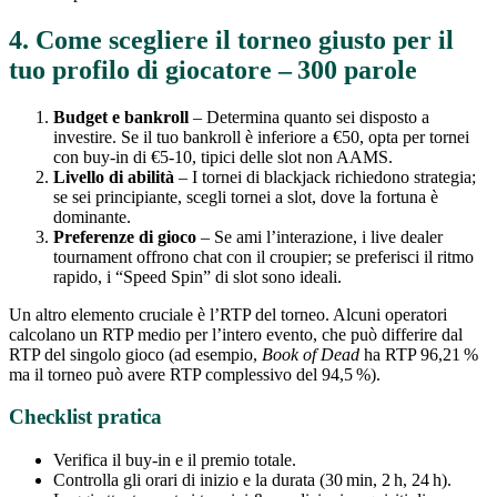
4. Come scegliere il torneo giusto per il
tuo profilo di giocatore – 300 parole
Budget e bankroll
– Determina quanto sei disposto a
investire. Se il tuo bankroll è inferiore a €50, opta per tornei
con buy‑in di €5‑10, tipici delle slot non AAMS.
Livello di abilità
– I tornei di blackjack richiedono strategia;
se sei principiante, scegli tornei a slot, dove la fortuna è
dominante.
Preferenze di gioco
– Se ami l’interazione, i live dealer
tournament offrono chat con il croupier; se preferisci il ritmo
rapido, i “Speed Spin” di slot sono ideali.
Un altro elemento cruciale è l’RTP del torneo. Alcuni operatori
calcolano un RTP medio per l’intero evento, che può differire dal
RTP del singolo gioco (ad esempio,
Book of Dead
ha RTP 96,21 %
ma il torneo può avere RTP complessivo del 94,5 %).
Checklist pratica
Verifica il buy‑in e il premio totale.
Controlla gli orari di inizio e la durata (30 min, 2 h, 24 h).