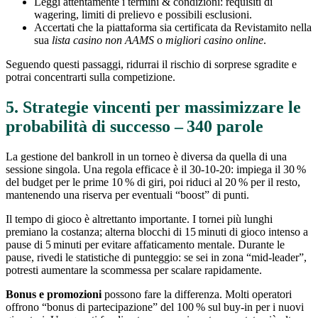
Leggi attentamente i termini & condizioni: requisiti di
wagering, limiti di prelievo e possibili esclusioni.
Accertati che la piattaforma sia certificata da Revistamito nella
sua
lista casino non AAMS
o
migliori casino online
.
Seguendo questi passaggi, ridurrai il rischio di sorprese sgradite e
potrai concentrarti sulla competizione.
5. Strategie vincenti per massimizzare le
probabilità di successo – 340 parole
La gestione del bankroll in un torneo è diversa da quella di una
sessione singola. Una regola efficace è il 30‑10‑20: impiega il 30 %
del budget per le prime 10 % di giri, poi riduci al 20 % per il resto,
mantenendo una riserva per eventuali “boost” di punti.
Il tempo di gioco è altrettanto importante. I tornei più lunghi
premiano la costanza; alterna blocchi di 15 minuti di gioco intenso a
pause di 5 minuti per evitare affaticamento mentale. Durante le
pause, rivedi le statistiche di punteggio: se sei in zona “mid‑leader”,
potresti aumentare la scommessa per scalare rapidamente.
Bonus e promozioni
possono fare la differenza. Molti operatori
offrono “bonus di partecipazione” del 100 % sul buy‑in per i nuovi