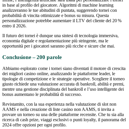
in base al profilo del giocatore. Algoritmi di machine learning
analizzeranno le tue abitudini di puntata, suggerendo tornei con
probabilità di vincita ottimizzate e bonus su misura. Questa
personalizzazione potrebbe aumentare il LTV del cliente del 20 %
entro il 2026.
Il futuro dei tornei è dunque una sintesi di tecnologia immersiva,
economia digitale e regolamentazione più stringente, ma le
opportunità per i giocatori saranno più ricche e sicure che mai.
Conclusione – 200 parole
Abbiamo esplorato come i tornei siano diventati il motore di crescita
dei migliori casino online, analizzando le piattaforme leader, le
tipologie di competizione e le strategie operative. Scegliere il torneo
giusto richiede una valutazione accurata di bankroll, abilità e premi,
mentre una gestione disciplinata del bankroll e l’uso intelligente dei
bonus aumentano le probabilità di successo.
Revistamito, con la sua esperienza nella valutazione di slot non
AAMS e nella creazione di liste casino non AAMS, ti invita a
provare un torneo su una delle piattaforme recensite. Che tu sia alla
ricerca di cash prize, viaggi esclusivi o punti loyalty, il panorama del
2024 offre opzioni per ogni profilo.