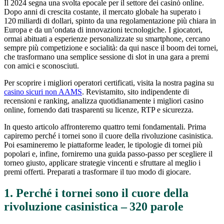
Il 2024 segna una svolta epocale per il settore dei casinò online.
Dopo anni di crescita costante, il mercato globale ha superato i
120 miliardi di dollari, spinto da una regolamentazione più chiara in
Europa e da un’ondata di innovazioni tecnologiche. I giocatori,
ormai abituati a esperienze personalizzate su smartphone, cercano
sempre più competizione e socialità: da qui nasce il boom dei tornei,
che trasformano una semplice sessione di slot in una gara a premi
con amici e sconosciuti.
Per scoprire i migliori operatori certificati, visita la nostra pagina su
casino sicuri non AAMS
. Revistamito, sito indipendente di
recensioni e ranking, analizza quotidianamente i migliori casino
online, fornendo dati trasparenti su licenze, RTP e sicurezza.
In questo articolo affronteremo quattro temi fondamentali. Prima
capiremo perché i tornei sono il cuore della rivoluzione casinistica.
Poi esamineremo le piattaforme leader, le tipologie di tornei più
popolari e, infine, forniremo una guida passo‑passo per scegliere il
torneo giusto, applicare strategie vincenti e sfruttare al meglio i
premi offerti. Preparati a trasformare il tuo modo di giocare.
1. Perché i tornei sono il cuore della
rivoluzione casinistica – 320 parole