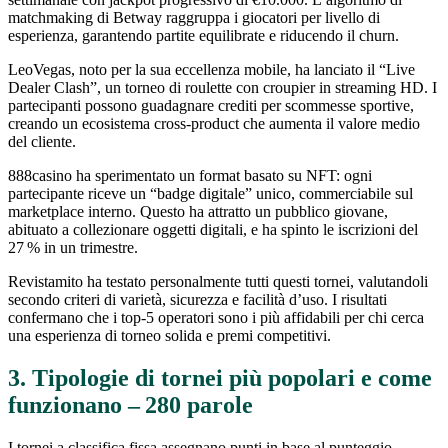
matchmaking di Betway raggruppa i giocatori per livello di
esperienza, garantendo partite equilibrate e riducendo il churn.
LeoVegas, noto per la sua eccellenza mobile, ha lanciato il “Live
Dealer Clash”, un torneo di roulette con croupier in streaming HD. I
partecipanti possono guadagnare crediti per scommesse sportive,
creando un ecosistema cross‑product che aumenta il valore medio
del cliente.
888casino ha sperimentato un format basato su NFT: ogni
partecipante riceve un “badge digitale” unico, commerciabile sul
marketplace interno. Questo ha attratto un pubblico giovane,
abituato a collezionare oggetti digitali, e ha spinto le iscrizioni del
27 % in un trimestre.
Revistamito ha testato personalmente tutti questi tornei, valutandoli
secondo criteri di varietà, sicurezza e facilità d’uso. I risultati
confermano che i top‑5 operatori sono i più affidabili per chi cerca
una esperienza di torneo solida e premi competitivi.
3. Tipologie di tornei più popolari e come
funzionano – 280 parole
I tornei a classifica fissa assegnano punti in base al punteggio