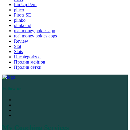
Pin Up Peru
pinco
Pirots SE
plinko
plinko_pl
real money pokies app
real money pokies apps
Review
Slot
Slots
Uncategorized
Пролив мейнов
Пролив сетки
Follow us
My Coaching Services