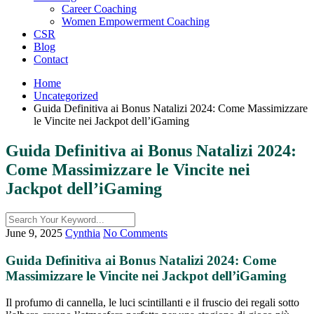
Career Coaching
Women Empowerment Coaching
CSR
Blog
Contact
Home
Uncategorized
Guida Definitiva ai Bonus Natalizi 2024: Come Massimizzare
le Vincite nei Jackpot dell’iGaming
Guida Definitiva ai Bonus Natalizi 2024:
Come Massimizzare le Vincite nei
Jackpot dell’iGaming
June 9, 2025
Cynthia
No Comments
Guida Definitiva ai Bonus Natalizi 2024: Come
Massimizzare le Vincite nei Jackpot dell’iGaming
Il profumo di cannella, le luci scintillanti e il fruscio dei regali sotto