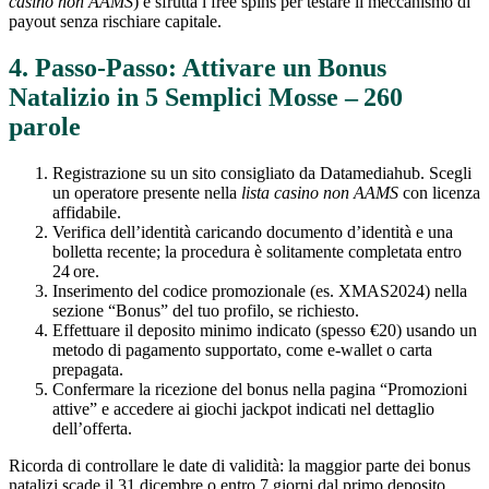
casino non AAMS
) e sfrutta i free spins per testare il meccanismo di
payout senza rischiare capitale.
4. Passo‑Passo: Attivare un Bonus
Natalizio in 5 Semplici Mosse – 260
parole
Registrazione su un sito consigliato da Datamediahub. Scegli
un operatore presente nella
lista casino non AAMS
con licenza
affidabile.
Verifica dell’identità caricando documento d’identità e una
bolletta recente; la procedura è solitamente completata entro
24 ore.
Inserimento del codice promozionale (es. XMAS2024) nella
sezione “Bonus” del tuo profilo, se richiesto.
Effettuare il deposito minimo indicato (spesso €20) usando un
metodo di pagamento supportato, come e‑wallet o carta
prepagata.
Confermare la ricezione del bonus nella pagina “Promozioni
attive” e accedere ai giochi jackpot indicati nel dettaglio
dell’offerta.
Ricorda di controllare le date di validità: la maggior parte dei bonus
natalizi scade il 31 dicembre o entro 7 giorni dal primo deposito.