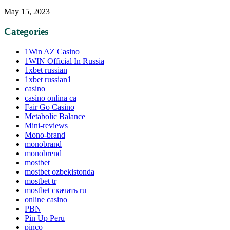
May 15, 2023
Categories
1Win AZ Casino
1WIN Official In Russia
1xbet russian
1xbet russian1
casino
casino onlina ca
Fair Go Casino
Metabolic Balance
Mini-reviews
Mono-brand
monobrand
monobrend
mostbet
mostbet ozbekistonda
mostbet tr
mostbet скачать ru
online casino
PBN
Pin Up Peru
pinco