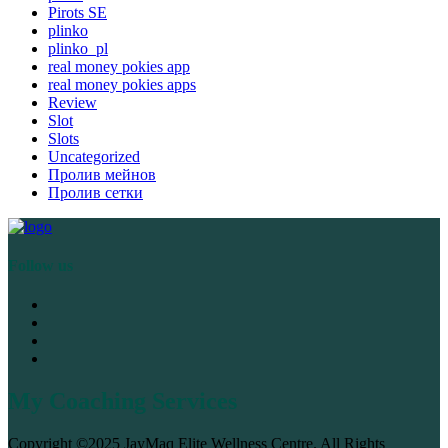
Pirots SE
plinko
plinko_pl
real money pokies app
real money pokies apps
Review
Slot
Slots
Uncategorized
Пролив мейнов
Пролив сетки
Follow us
My Coaching Services
Copyright ©2025 JayMaq Elite Wellness Centre. All Rights