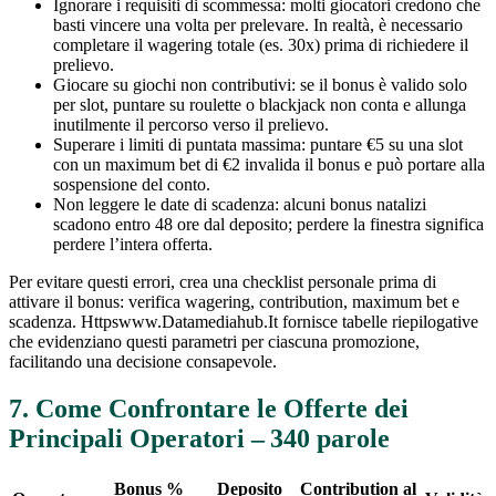
Ignorare i requisiti di scommessa: molti giocatori credono che
basti vincere una volta per prelevare. In realtà, è necessario
completare il wagering totale (es. 30x) prima di richiedere il
prelievo.
Giocare su giochi non contributivi: se il bonus è valido solo
per slot, puntare su roulette o blackjack non conta e allunga
inutilmente il percorso verso il prelievo.
Superare i limiti di puntata massima: puntare €5 su una slot
con un maximum bet di €2 invalida il bonus e può portare alla
sospensione del conto.
Non leggere le date di scadenza: alcuni bonus natalizi
scadono entro 48 ore dal deposito; perdere la finestra significa
perdere l’intera offerta.
Per evitare questi errori, crea una checklist personale prima di
attivare il bonus: verifica wagering, contribution, maximum bet e
scadenza. Httpswww.Datamediahub.It fornisce tabelle riepilogative
che evidenziano questi parametri per ciascuna promozione,
facilitando una decisione consapevole.
7. Come Confrontare le Offerte dei
Principali Operatori – 340 parole
Bonus %
Deposito
Contribution al