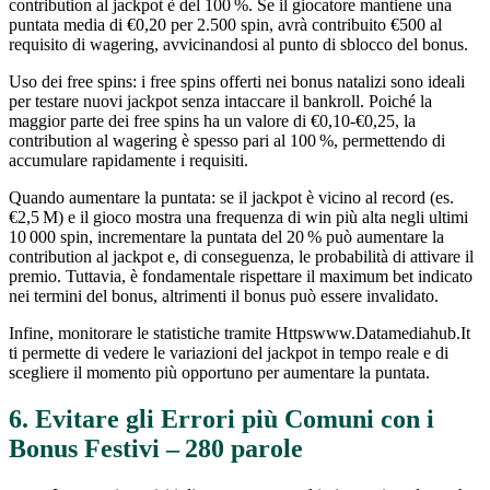
contribution al jackpot è del 100 %. Se il giocatore mantiene una
puntata media di €0,20 per 2.500 spin, avrà contribuito €500 al
requisito di wagering, avvicinandosi al punto di sblocco del bonus.
Uso dei free spins: i free spins offerti nei bonus natalizi sono ideali
per testare nuovi jackpot senza intaccare il bankroll. Poiché la
maggior parte dei free spins ha un valore di €0,10‑€0,25, la
contribution al wagering è spesso pari al 100 %, permettendo di
accumulare rapidamente i requisiti.
Quando aumentare la puntata: se il jackpot è vicino al record (es.
€2,5 M) e il gioco mostra una frequenza di win più alta negli ultimi
10 000 spin, incrementare la puntata del 20 % può aumentare la
contribution al jackpot e, di conseguenza, le probabilità di attivare il
premio. Tuttavia, è fondamentale rispettare il maximum bet indicato
nei termini del bonus, altrimenti il bonus può essere invalidato.
Infine, monitorare le statistiche tramite Httpswww.Datamediahub.It
ti permette di vedere le variazioni del jackpot in tempo reale e di
scegliere il momento più opportuno per aumentare la puntata.
6. Evitare gli Errori più Comuni con i
Bonus Festivi – 280 parole