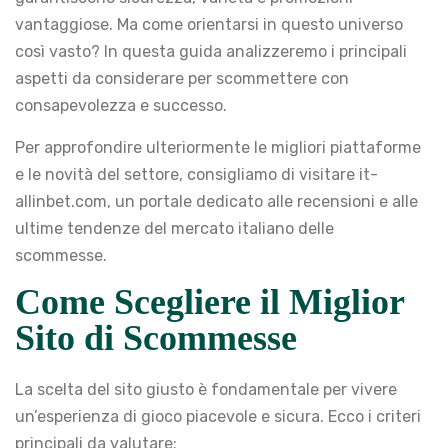
vantaggiose. Ma come orientarsi in questo universo
così vasto? In questa guida analizzeremo i principali
aspetti da considerare per scommettere con
consapevolezza e successo.
Per approfondire ulteriormente le migliori piattaforme
e le novità del settore, consigliamo di visitare
it-
allinbet.com
, un portale dedicato alle recensioni e alle
ultime tendenze del mercato italiano delle
scommesse.
Come Scegliere il Miglior
Sito di Scommesse
La scelta del sito giusto è fondamentale per vivere
un’esperienza di gioco piacevole e sicura. Ecco i criteri
principali da valutare: