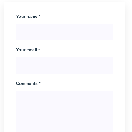
Your name *
Your email *
Comments *