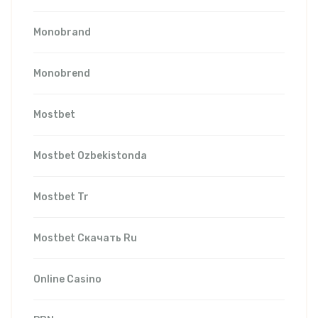
Monobrand
Monobrend
Mostbet
Mostbet Ozbekistonda
Mostbet Tr
Mostbet Скачать Ru
Online Casino