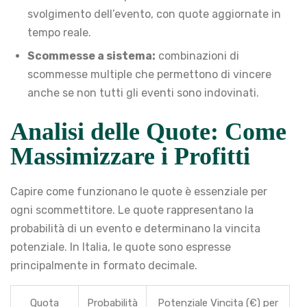
svolgimento dell’evento, con quote aggiornate in
tempo reale.
Scommesse a sistema:
combinazioni di
scommesse multiple che permettono di vincere
anche se non tutti gli eventi sono indovinati.
Analisi delle Quote: Come
Massimizzare i Profitti
Capire come funzionano le quote è essenziale per
ogni scommettitore. Le quote rappresentano la
probabilità di un evento e determinano la vincita
potenziale. In Italia, le quote sono espresse
principalmente in formato decimale.
Quota
Probabilità
Potenziale Vincita (€) per