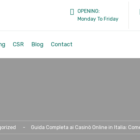
OPENING:
Monday To Friday
ng
CSR
Blog
Contact
orized
Guida Completa ai Casinò Online in Italia: Come 