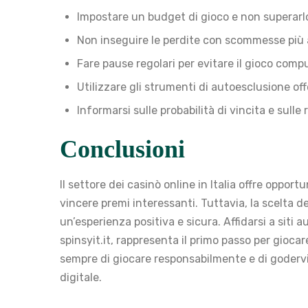
Impostare un budget di gioco e non superarl
Non inseguire le perdite con scommesse più 
Fare pause regolari per evitare il gioco comp
Utilizzare gli strumenti di autoesclusione off
Informarsi sulle probabilità di vincita e sulle 
Conclusioni
Il settore dei casinò online in Italia offre oppor
vincere premi interessanti. Tuttavia, la scelta d
un’esperienza positiva e sicura. Affidarsi a siti 
spinsyit.it
, rappresenta il primo passo per gioca
sempre di giocare responsabilmente e di goder
digitale.