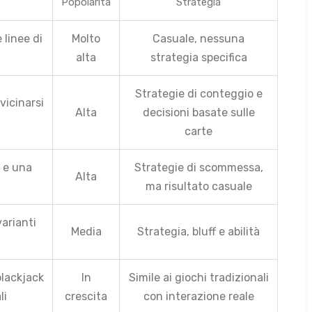
Popolarità
Strategia
 linee di
Molto
Casuale, nessuna
alta
strategia specifica
Strategie di conteggio e
vvicinarsi
Alta
decisioni basate sulle
carte
 e una
Strategie di scommessa,
Alta
ma risultato casuale
arianti
Media
Strategia, bluff e abilità
blackjack
In
Simile ai giochi tradizionali
li
crescita
con interazione reale