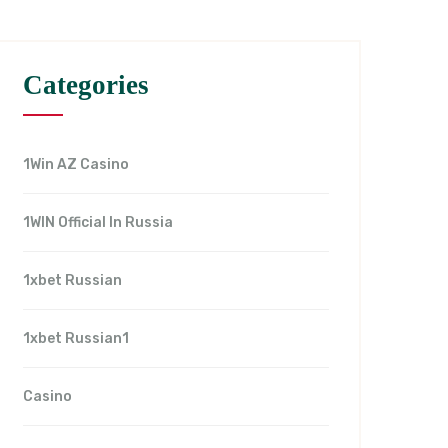
Categories
1Win AZ Casino
1WIN Official In Russia
1xbet Russian
1xbet Russian1
Casino