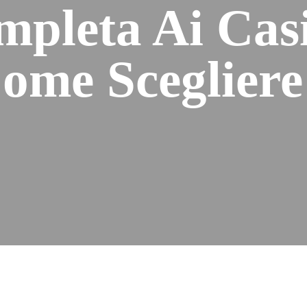
pleta Ai Cas
Come Scegliere