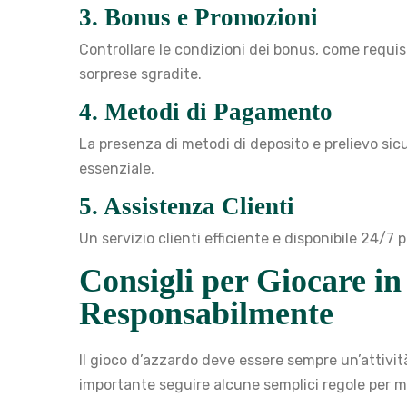
3. Bonus e Promozioni
Controllare le condizioni dei bonus, come requisi
sorprese sgradite.
4. Metodi di Pagamento
La presenza di metodi di deposito e prelievo sicur
essenziale.
5. Assistenza Clienti
Un servizio clienti efficiente e disponibile 24/7 
Consigli per Giocare in
Responsabilmente
Il gioco d’azzardo deve essere sempre un’attivit
importante seguire alcune semplici regole per m