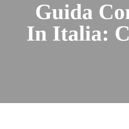
Guida Com
In Italia: 