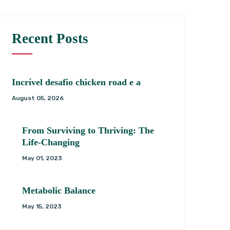
Recent Posts
Incrível desafio chicken road e a
August 05, 2026
From Surviving to Thriving: The
Life-Changing
May 01, 2023
Metabolic Balance
May 15, 2023