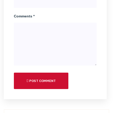
Comments *
POST COMMENT