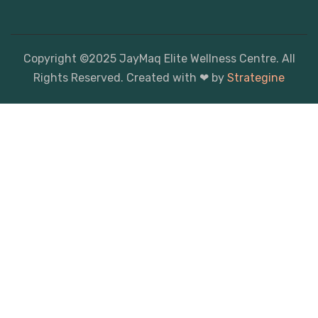
Copyright ©2025 JayMaq Elite Wellness Centre. All
Rights Reserved. Created with ❤ by
Strategine