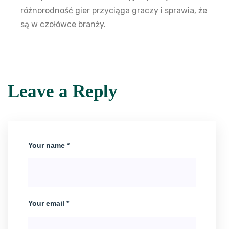
różnorodność gier przyciąga graczy i sprawia, że
są w czołówce branży.
Leave a Reply
Your name *
Your email *