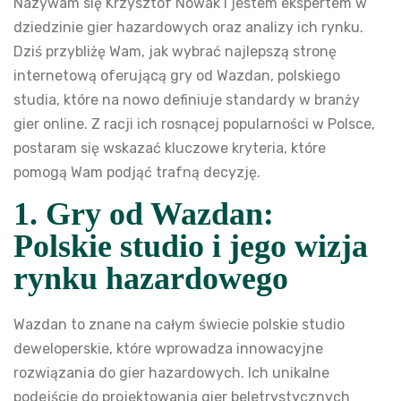
Nazywam się Krzysztof Nowak i jestem ekspertem w
dziedzinie gier hazardowych oraz analizy ich rynku.
Dziś przybliżę Wam, jak wybrać najlepszą stronę
internetową oferującą gry od Wazdan, polskiego
studia, które na nowo definiuje standardy w branży
gier online. Z racji ich rosnącej popularności w Polsce,
postaram się wskazać kluczowe kryteria, które
pomogą Wam podjąć trafną decyzję.
1. Gry od Wazdan:
Polskie studio i jego wizja
rynku hazardowego
Wazdan to znane na całym świecie polskie studio
deweloperskie, które wprowadza innowacyjne
rozwiązania do gier hazardowych. Ich unikalne
podejście do projektowania gier beletrystycznych