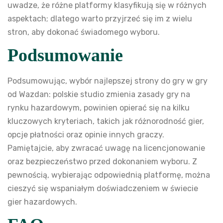
uwadze, że różne platformy klasyfikują się w różnych
aspektach; dlatego warto przyjrzeć się im z wielu
stron, aby dokonać świadomego wyboru.
Podsumowanie
Podsumowując, wybór najlepszej strony do gry w gry
od Wazdan: polskie studio zmienia zasady gry na
rynku hazardowym, powinien opierać się na kilku
kluczowych kryteriach, takich jak różnorodność gier,
opcje płatności oraz opinie innych graczy.
Pamiętajcie, aby zwracać uwagę na licencjonowanie
oraz bezpieczeństwo przed dokonaniem wyboru. Z
pewnością, wybierając odpowiednią platformę, można
cieszyć się wspaniałym doświadczeniem w świecie
gier hazardowych.