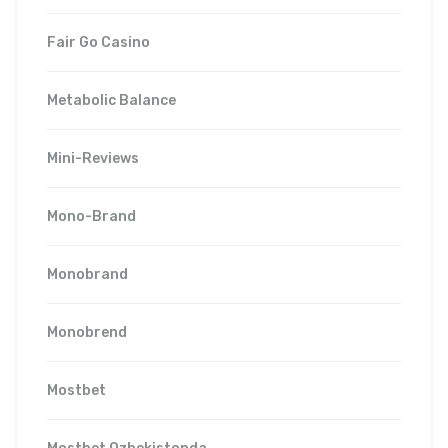
Fair Go Casino
Metabolic Balance
Mini-Reviews
Mono-Brand
Monobrand
Monobrend
Mostbet