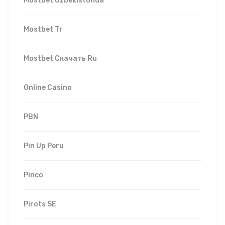
Mostbet Ozbekistonda
Mostbet Tr
Mostbet Скачать Ru
Online Casino
PBN
Pin Up Peru
Pinco
Pirots SE