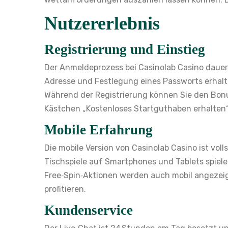
Nutzererlebnis
Registrierung und Einstieg
Der Anmeldeprozess bei Casinolab Casino dauert
Adresse und Festlegung eines Passworts erhal
Während der Registrierung können Sie den Bonu
Kästchen „Kostenloses Startguthaben erhalten“
Mobile Erfahrung
Die mobile Version von Casinolab Casino ist vol
Tischspiele auf Smartphones und Tablets spielen,
Free‑Spin‑Aktionen werden auch mobil angezeig
profitieren.
Kundenservice