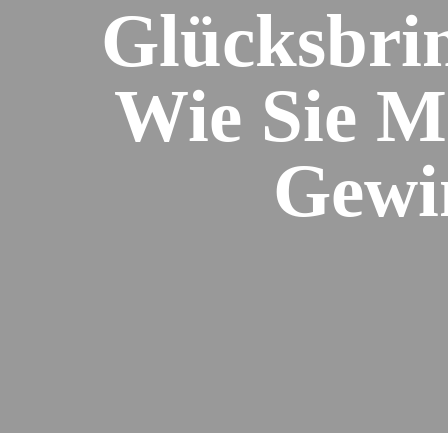
Glücksbrin
Wie Sie M
Gewi