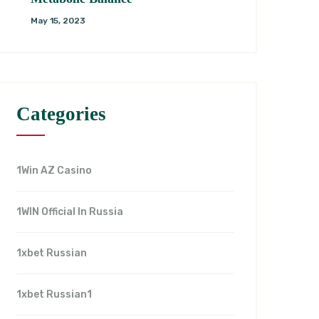
May 15, 2023
Categories
1Win AZ Casino
1WIN Official In Russia
1xbet Russian
1xbet Russian1