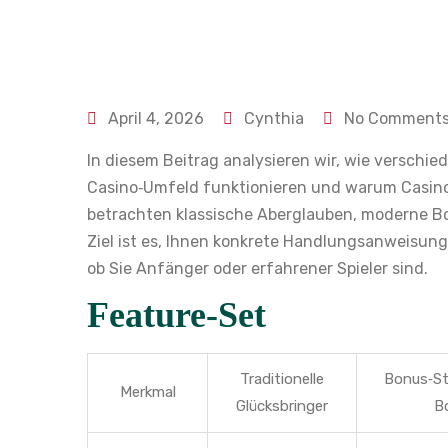
April 4, 2026
Cynthia
No Comment
In diesem Beitrag analysieren wir, wie verschie
Casino‑Umfeld funktionieren und warum Casinola
betrachten klassische Aberglauben, moderne Bo
Ziel ist es, Ihnen konkrete Handlungsanweisung
ob Sie Anfänger oder erfahrener Spieler sind.
Feature‑Set
Traditionelle
Bonus‑St
Merkmal
Glücksbringer
B