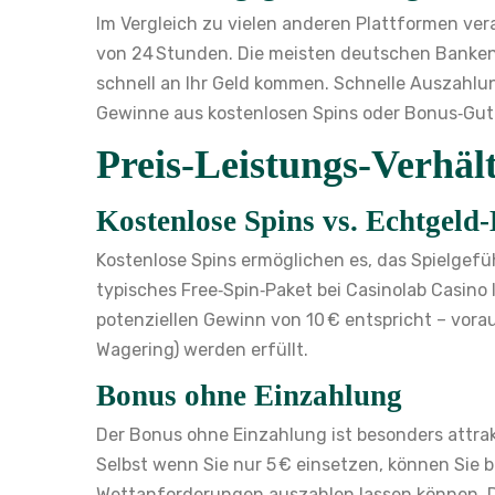
Im Vergleich zu vielen anderen Plattformen ver
von 24 Stunden. Die meisten deutschen Banken 
schnell an Ihr Geld kommen. Schnelle Auszahlun
Gewinne aus kostenlosen Spins oder Bonus‑Gut
Preis‑Leistungs‑Verhält
Kostenlose Spins vs. Echtgeld‑
Kostenlose Spins ermöglichen es, das Spielgefüh
typisches Free‑Spin‑Paket bei Casinolab Casino l
potenziellen Gewinn von 10 € entspricht – vora
Wagering) werden erfüllt.
Bonus ohne Einzahlung
Der Bonus ohne Einzahlung ist besonders attrakt
Selbst wenn Sie nur 5 € einsetzen, können Sie b
Wettanforderungen auszahlen lassen können. Dies