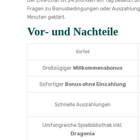
Der Live‑Chat ist 24 Stunden am Tag besetzt u
Fragen zu Bonusbedingungen oder Auszahlungsz
Minuten geklärt.
Vor‑ und Nachteile
Vorteil
Großzügiger
Willkommensbonus
Sofortiger
Bonus ohne Einzahlung
Schnelle Auszahlungen
Umfangreiche Spielbibliothek inkl.
Dragonia