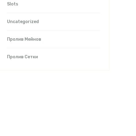
Slots
Uncategorized
Пролив Мейнов
Пролив Сетки