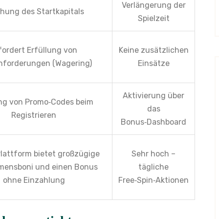
Verlängerung der
hung des Startkapitals
Spielzeit
fordert Erfüllung von
Keine zusätzlichen
nforderungen (Wagering)
Einsätze
Aktivierung über
g von Promo‑Codes beim
das
Registrieren
Bonus‑Dashboard
lattform bietet großzügige
Sehr hoch –
mensboni und einen Bonus
tägliche
ohne Einzahlung
Free‑Spin‑Aktionen