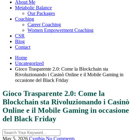
About Me
Metabolic Balance
Our Packages
Coaching
Career Coaching
Women Empowerment Coaching
CSR
Blog
Contact
Home
Uncategorized
Gioco Trasparente 2.0: Come la Blockchain sta
Rivoluzionando i Casinò Online e il Mobile Gaming in
occasione del Black Friday
Gioco Trasparente 2.0: Come la
Blockchain sta Rivoluzionando i Casinò
Online e il Mobile Gaming in occasione
del Black Friday
May 5, 2026
Cynthia
No Comments