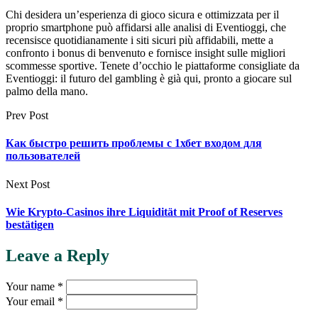
Chi desidera un’esperienza di gioco sicura e ottimizzata per il
proprio smartphone può affidarsi alle analisi di Eventioggi, che
recensisce quotidianamente i siti sicuri più affidabili, mette a
confronto i bonus di benvenuto e fornisce insight sulle migliori
scommesse sportive. Tenete d’occhio le piattaforme consigliate da
Eventioggi: il futuro del gambling è già qui, pronto a giocare sul
palmo della mano.
Prev Post
Как быстро решить проблемы с 1хбет входом для
пользователей
Next Post
Wie Krypto-Casinos ihre Liquidität mit Proof of Reserves
bestätigen
Leave a Reply
Your name *
Your email *