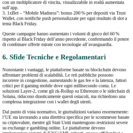
con un moltiplicatore di vincita, visualizzabile in realtà aumentata
sull’app.
3. 1xBet – “Mobile Madness”: bonus 200 % per depositi via Trust
Wallet, con notifiche push personalizzate per ogni risultato di slot a
tema Black Friday.
Queste campagne hanno aumentato i volumi di gioco del 60 %
rispetto al Black Friday dell’anno precedente, confermando il potere
di combinare offerte mirate con tecnologie all’avanguardia.
6. Sfide Tecniche e Regolamentari
Nonostante i vantaggi, le piattaforme basate su blockchain devono
affrontare problemi di scalabilità. Le reti pubbliche possono
incorrere in congestione, aumentando le gas fee e la latenza, fattori
critici per il gaming mobile dove ogni millisecondo conta. Le
soluzioni Layer‑2, come gli zk‑Rollup su Ethereum o le sidechain di
Solana, riducono drasticamente questi ostacoli, ma richiedono una
complessa integrazione con i wallet degli utenti.
Dal punto di vista normativo, le giurisdizioni variano enormemente:
l’UE sta lavorando a una direttiva specifica per le scommesse basate
su criptovalute, mentre gli Stati Uniti mantengono restrizioni severe
su exchange e gambling online. Le piattaforme devono