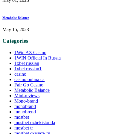
May 01, 2023
Metabolic Balance
May 15, 2023
Categories
1Win AZ Casino
1WIN Official In Russia
1xbet russian
1xbet russian1
casino
casino onlina ca
Fair Go Casino
Metabolic Balance
Mini-reviews
Mono-brand
monobrand
monobrend
mostbet
mostbet ozbekistonda
mostbet tr
mostbet скачать ru