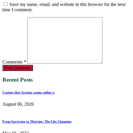
Save my name, email, and website in this browser for the next
time I comment.
Comments *
Post Comment
Recent Posts
Casting thor fortune casino online w
August 06, 2026
From Surviving to Thriving: The Life-Changing