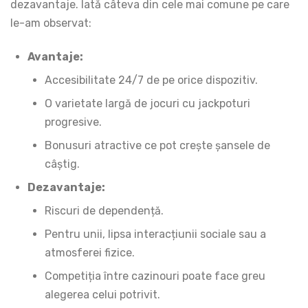
dezavantaje. Iată câteva din cele mai comune pe care
le-am observat:
Avantaje:
Accesibilitate 24/7 de pe orice dispozitiv.
O varietate largă de jocuri cu jackpoturi
progresive.
Bonusuri atractive ce pot crește șansele de
câștig.
Dezavantaje:
Riscuri de dependență.
Pentru unii, lipsa interacțiunii sociale sau a
atmosferei fizice.
Competiția între cazinouri poate face greu
alegerea celui potrivit.