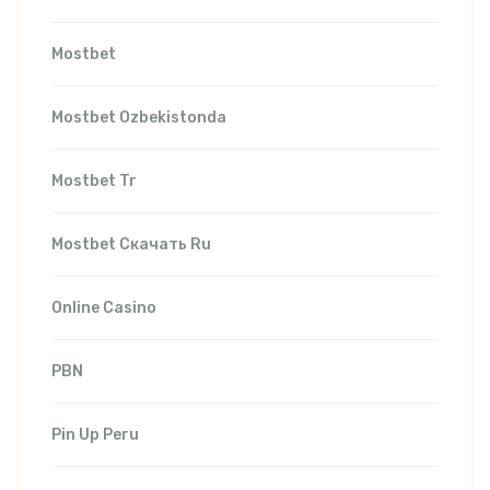
Mostbet
Mostbet Ozbekistonda
Mostbet Tr
Mostbet Скачать Ru
Online Casino
PBN
Pin Up Peru