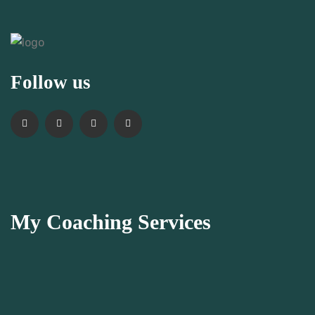
Follow us
My Coaching Services