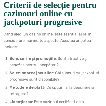
Criterii de selecție pentru
cazinouri online cu
jackpoturi progresive
Când alegi un cazino online, este esențial să iei în
considerare mai multe aspecte. Acestea ar putea
include:
Bonusurile și promoțiile
: Sunt atractive și
benefice pentru începători?
Selezionarea jocurilor
: Câte jocuri cu jackpoturi
progresive sunt disponibile?
Metodele de plată
: Ce opțiuni ai la depunere și
retragere?
Licențierea
: Este cazinoul certificat de o