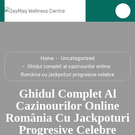
Home
Uncategorized
Ghidul complet al cazinourilor online
România cu jackpoturi progresive celebre
Ghidul Complet Al
Cazinourilor Online
România Cu Jackpoturi
Progresive Celebre