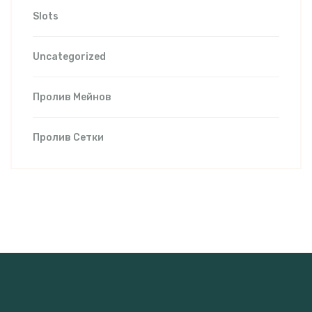
Slots
Uncategorized
Пролив Мейнов
Пролив Сетки