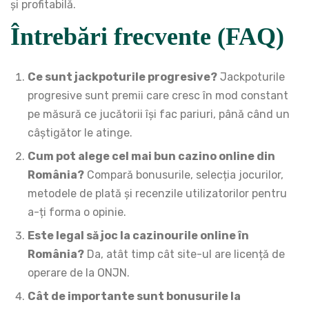
și profitabilă.
Întrebări frecvente (FAQ)
Ce sunt jackpoturile progresive?
Jackpoturile
progresive sunt premii care cresc în mod constant
pe măsură ce jucătorii își fac pariuri, până când un
câștigător le atinge.
Cum pot alege cel mai bun cazino online din
România?
Compară bonusurile, selecția jocurilor,
metodele de plată și recenzile utilizatorilor pentru
a-ți forma o opinie.
Este legal să joc la cazinourile online în
România?
Da, atât timp cât site-ul are licență de
operare de la ONJN.
Cât de importante sunt bonusurile la