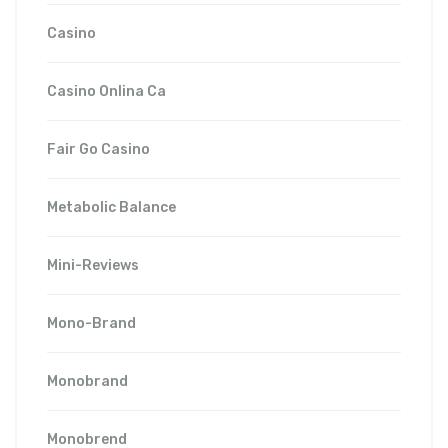
Casino
Casino Onlina Ca
Fair Go Casino
Metabolic Balance
Mini-Reviews
Mono-Brand
Monobrand
Monobrend