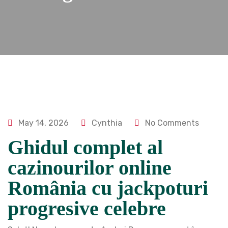
May 14, 2026
Cynthia
No Comments
Ghidul complet al
cazinourilor online
România cu jackpoturi
progresive celebre