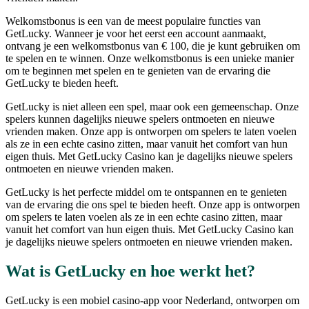
Welkomstbonus is een van de meest populaire functies van
GetLucky. Wanneer je voor het eerst een account aanmaakt,
ontvang je een welkomstbonus van € 100, die je kunt gebruiken om
te spelen en te winnen. Onze welkomstbonus is een unieke manier
om te beginnen met spelen en te genieten van de ervaring die
GetLucky te bieden heeft.
GetLucky is niet alleen een spel, maar ook een gemeenschap. Onze
spelers kunnen dagelijks nieuwe spelers ontmoeten en nieuwe
vrienden maken. Onze app is ontworpen om spelers te laten voelen
als ze in een echte casino zitten, maar vanuit het comfort van hun
eigen thuis. Met GetLucky Casino kan je dagelijks nieuwe spelers
ontmoeten en nieuwe vrienden maken.
GetLucky is het perfecte middel om te ontspannen en te genieten
van de ervaring die ons spel te bieden heeft. Onze app is ontworpen
om spelers te laten voelen als ze in een echte casino zitten, maar
vanuit het comfort van hun eigen thuis. Met GetLucky Casino kan
je dagelijks nieuwe spelers ontmoeten en nieuwe vrienden maken.
Wat is GetLucky en hoe werkt het?
GetLucky is een mobiel casino-app voor Nederland, ontworpen om