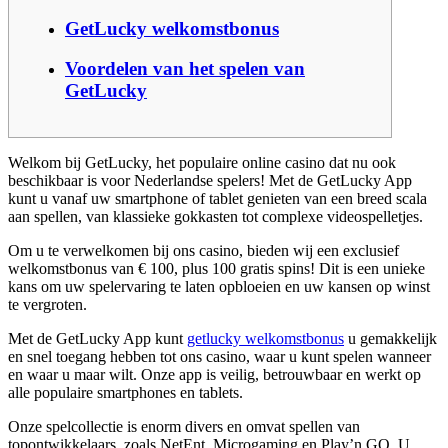
GetLucky welkomstbonus
Voordelen van het spelen van
GetLucky
Welkom bij GetLucky, het populaire online casino dat nu ook
beschikbaar is voor Nederlandse spelers! Met de GetLucky App
kunt u vanaf uw smartphone of tablet genieten van een breed scala
aan spellen, van klassieke gokkasten tot complexe videospelletjes.
Om u te verwelkomen bij ons casino, bieden wij een exclusief
welkomstbonus van € 100, plus 100 gratis spins! Dit is een unieke
kans om uw spelervaring te laten opbloeien en uw kansen op winst
te vergroten.
Met de GetLucky App kunt
getlucky welkomstbonus
u gemakkelijk
en snel toegang hebben tot ons casino, waar u kunt spelen wanneer
en waar u maar wilt. Onze app is veilig, betrouwbaar en werkt op
alle populaire smartphones en tablets.
Onze spelcollectie is enorm divers en omvat spellen van
topontwikkelaars, zoals NetEnt, Microgaming en Play’n GO. U