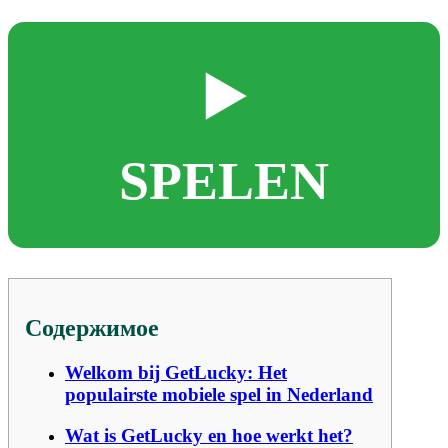
▶️
SPELEN
Содержимое
Welkom bij GetLucky: Het
populairste mobiele spel in Nederland
Wat is GetLucky en hoe werkt het?