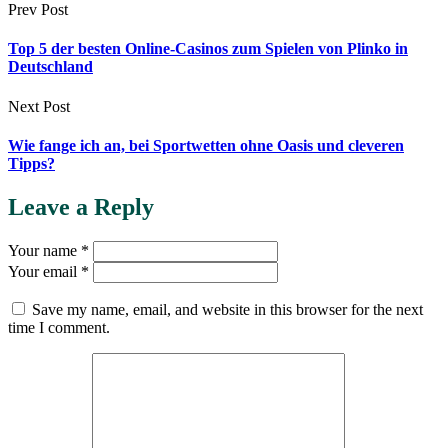
Prev Post
Top 5 der besten Online-Casinos zum Spielen von Plinko in
Deutschland
Next Post
Wie fange ich an, bei Sportwetten ohne Oasis und cleveren
Tipps?
Leave a Reply
Your name *
Your email *
Save my name, email, and website in this browser for the next
time I comment.