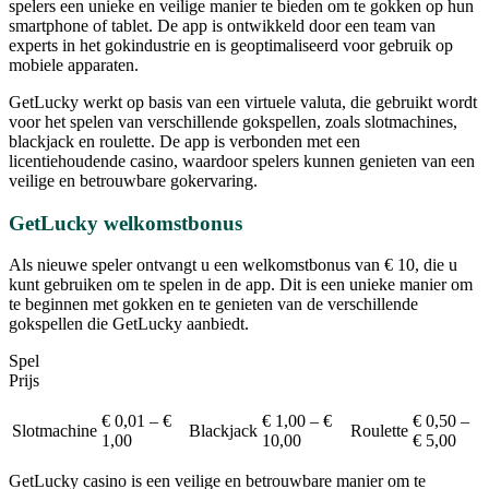
spelers een unieke en veilige manier te bieden om te gokken op hun
smartphone of tablet. De app is ontwikkeld door een team van
experts in het gokindustrie en is geoptimaliseerd voor gebruik op
mobiele apparaten.
GetLucky werkt op basis van een virtuele valuta, die gebruikt wordt
voor het spelen van verschillende gokspellen, zoals slotmachines,
blackjack en roulette. De app is verbonden met een
licentiehoudende casino, waardoor spelers kunnen genieten van een
veilige en betrouwbare gokervaring.
GetLucky welkomstbonus
Als nieuwe speler ontvangt u een welkomstbonus van € 10, die u
kunt gebruiken om te spelen in de app. Dit is een unieke manier om
te beginnen met gokken en te genieten van de verschillende
gokspellen die GetLucky aanbiedt.
Spel
Prijs
€ 0,01 – €
€ 1,00 – €
€ 0,50 –
Slotmachine
Blackjack
Roulette
1,00
10,00
€ 5,00
GetLucky casino is een veilige en betrouwbare manier om te