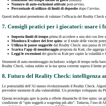
Numero di auto‑esclusioni attivate
post‑avviso.
Percentuale di utilizzo di limiti di deposito
dopo l’avviso.
Questi indicatori permettono di valutare l’efficacia del Reality Check
7. Consigli pratici per i giocatori: usare i
Imposta limiti di tempo
prima di accedere a una slot con free s
Monitora il valore dei free spins
: se il totale delle vincite po
Utilizza le pause suggerite
dal Reality Check: una pausa di 10 m
Scarica l’app di monitoraggio
proposta da Kutt, che aggrega i
Leggi le recensioni
dei giochi su Kutt per capire la volatilità e 
Strumenti di auto‑monitoraggio includono: widget di tempo nella barra l
Reality Check, valuta subito se la tua spesa corrente supera il limite pr
8. Futuro del Reality Check: intelligenza ar
Le potenzialità dell’AI stanno rivoluzionando il Reality Check. Algorit
prevedere momenti di alta vulnerabilità. Un prototipo sviluppato da Play
Questa tecnologia apre la porta a offerte dinamiche di free spins: un g
condizione di “spin soggetti a wagering più alto”. Tuttavia, l’uso di A