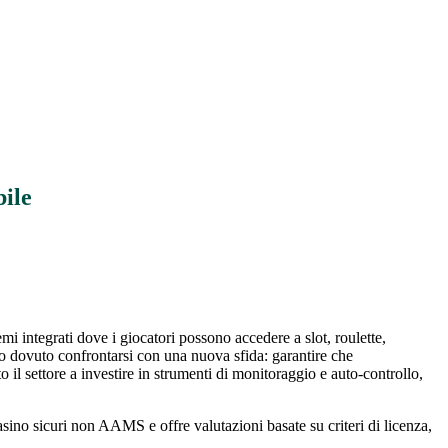
ile
i integrati dove i giocatori possono accedere a slot, roulette,
no dovuto confrontarsi con una nuova sfida: garantire che
 il settore a investire in strumenti di monitoraggio e auto‑controllo,
casino sicuri non AAMS e offre valutazioni basate su criteri di licenza,