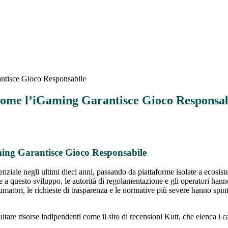
antisce Gioco Responsabile
 Come l’iGaming Garantisce Gioco Responsab
aming Garantisce Gioco Responsabile
iale negli ultimi dieci anni, passando da piattaforme isolate a ecosistem
 a questo sviluppo, le autorità di regolamentazione e gli operatori han
atori, le richieste di trasparenza e le normative più severe hanno spinto
ultare risorse indipendenti come il sito di recensioni Kutt, che elenca i 