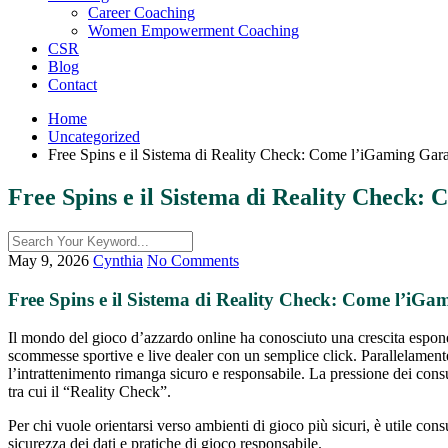
Career Coaching
Women Empowerment Coaching
CSR
Blog
Contact
Home
Uncategorized
Free Spins e il Sistema di Reality Check: Come l’iGaming Gar
Free Spins e il Sistema di Reality Check:
May 9, 2026
Cynthia
No Comments
Free Spins e il Sistema di Reality Check: Come l’iG
Il mondo del gioco d’azzardo online ha conosciuto una crescita esponenz
scommesse sportive e live dealer con un semplice click. Parallelamente
l’intrattenimento rimanga sicuro e responsabile. La pressione dei consum
tra cui il “Reality Check”.
Per chi vuole orientarsi verso ambienti di gioco più sicuri, è utile cons
sicurezza dei dati e pratiche di gioco responsabile.