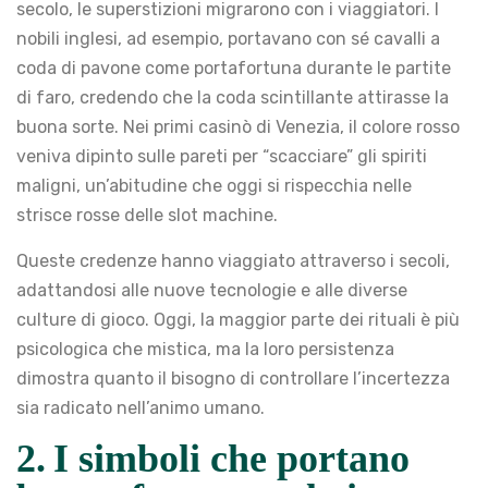
secolo, le superstizioni migrarono con i viaggiatori. I
nobili inglesi, ad esempio, portavano con sé cavalli a
coda di pavone come portafortuna durante le partite
di faro, credendo che la coda scintillante attirasse la
buona sorte. Nei primi casinò di Venezia, il colore rosso
veniva dipinto sulle pareti per “scacciare” gli spiriti
maligni, un’abitudine che oggi si rispecchia nelle
strisce rosse delle slot machine.
Queste credenze hanno viaggiato attraverso i secoli,
adattandosi alle nuove tecnologie e alle diverse
culture di gioco. Oggi, la maggior parte dei rituali è più
psicologica che mistica, ma la loro persistenza
dimostra quanto il bisogno di controllare l’incertezza
sia radicato nell’animo umano.
2. I simboli che portano