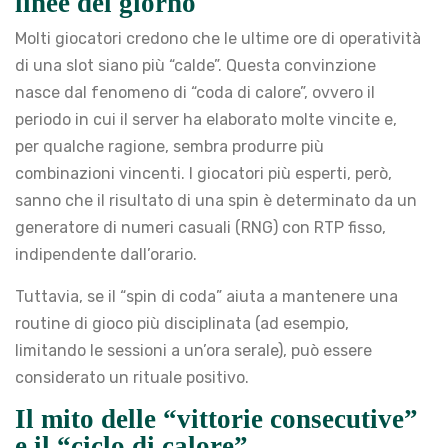
linee del giorno
Molti giocatori credono che le ultime ore di operatività
di una slot siano più “calde”. Questa convinzione
nasce dal fenomeno di “coda di calore”, ovvero il
periodo in cui il server ha elaborato molte vincite e,
per qualche ragione, sembra produrre più
combinazioni vincenti. I giocatori più esperti, però,
sanno che il risultato di una spin è determinato da un
generatore di numeri casuali (RNG) con RTP fisso,
indipendente dall’orario.
Tuttavia, se il “spin di coda” aiuta a mantenere una
routine di gioco più disciplinata (ad esempio,
limitando le sessioni a un’ora serale), può essere
considerato un rituale positivo.
Il mito delle “vittorie consecutive”
e il “ciclo di calore”