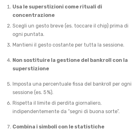
Usa le superstizioni come rituali di
concentrazione
Scegli un gesto breve (es. toccare il chip) prima di
ogni puntata.
Mantieni il gesto costante per tutta la sessione.
Non sostituire la gestione del bankroll con la
superstizione
Imposta una percentuale fissa del bankroll per ogni
sessione (es. 5 %).
Rispetta il limite di perdita giornaliero,
indipendentemente da “segni di buona sorte”.
Combina i simboli con le statistiche