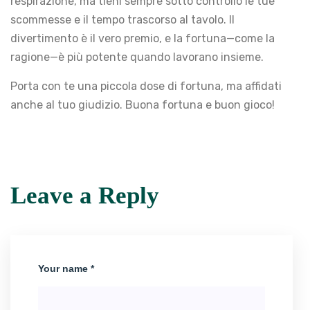
respirazione, ma tieni sempre sotto controllo le tue
scommesse e il tempo trascorso al tavolo. Il
divertimento è il vero premio, e la fortuna—come la
ragione—è più potente quando lavorano insieme.
Porta con te una piccola dose di fortuna, ma affidati
anche al tuo giudizio. Buona fortuna e buon gioco!
Leave a Reply
Your name *