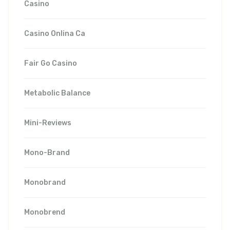
Casino
Casino Onlina Ca
Fair Go Casino
Metabolic Balance
Mini-Reviews
Mono-Brand
Monobrand
Monobrend