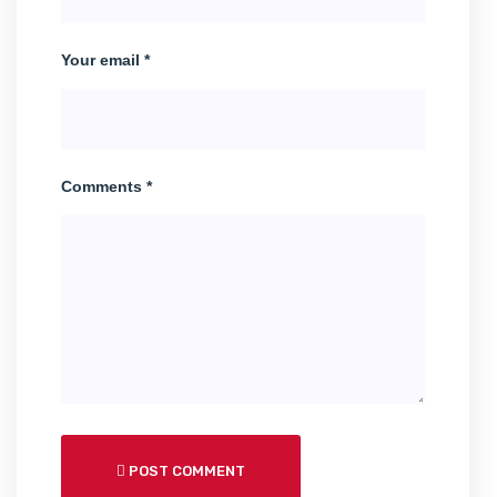
Your email *
Comments *
POST COMMENT