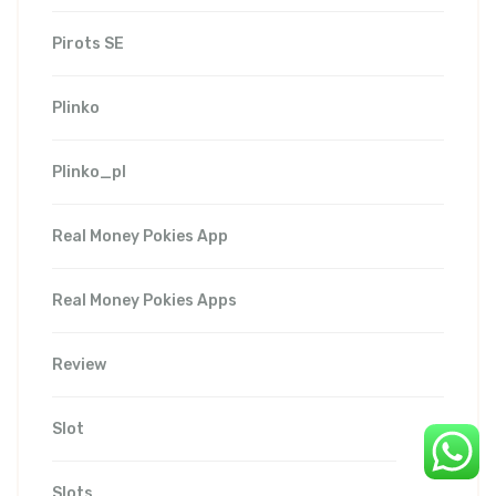
Pirots SE
Plinko
Plinko_pl
Real Money Pokies App
Real Money Pokies Apps
Review
Slot
Slots