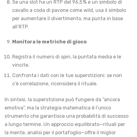
Se una slot ha un RTP del 96,5 % e un simbolo di
cavallo a coda di pavone come wild, usa il simbolo
per aumentare il divertimento, ma punta in base
all’RTP.
Monitora le metriche di gioco
Registra il numero di spin, la puntata media e le
vincite.
Confronta i dati con le tue superstizioni: se non
c’è correlazione, riconsidera il rituale.
In sintesi, la superstizione può fungere da “ancora
emotiva”, ma la strategia matematica è l’unico
strumento che garantisce una probabilità di successo
a lungo termine. Un approccio equilibrato—rituali per
la mente, analisi per il portafoglio—offre il miglior