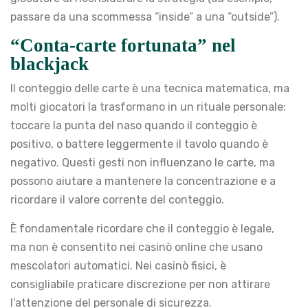
passare da una scommessa “inside” a una “outside”).
“Conta‑carte fortunata” nel
blackjack
Il conteggio delle carte è una tecnica matematica, ma
molti giocatori la trasformano in un rituale personale:
toccare la punta del naso quando il conteggio è
positivo, o battere leggermente il tavolo quando è
negativo. Questi gesti non influenzano le carte, ma
possono aiutare a mantenere la concentrazione e a
ricordare il valore corrente del conteggio.
È fondamentale ricordare che il conteggio è legale,
ma non è consentito nei casinò online che usano
mescolatori automatici. Nei casinò fisici, è
consigliabile praticare discrezione per non attirare
l’attenzione del personale di sicurezza.