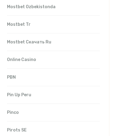
Mostbet Ozbekistonda
Mostbet Tr
Mostbet Скачать Ru
Online Casino
PBN
Pin Up Peru
Pinco
Pirots SE