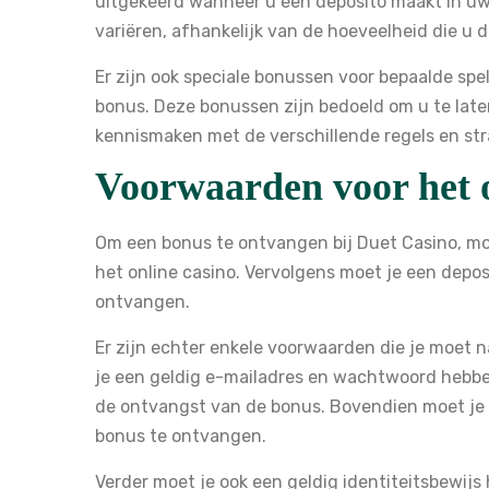
uitgekeerd wanneer u een deposito maakt in u
variëren, afhankelijk van de hoeveelheid die u 
Er zijn ook speciale bonussen voor bepaalde spel
bonus. Deze bonussen zijn bedoeld om u te late
kennismaken met de verschillende regels en str
Voorwaarden voor het 
Om een bonus te ontvangen bij Duet Casino, mo
het online casino. Vervolgens moet je een depo
ontvangen.
Er zijn echter enkele voorwaarden die je moet
je een geldig e-mailadres en wachtwoord hebbe
de ontvangst van de bonus. Bovendien moet j
bonus te ontvangen.
Verder moet je ook een geldig identiteitsbewij