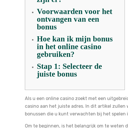
Voorwaarden voor het
ontvangen van een
bonus
Hoe kan ik mijn bonus
in het online casino
gebruiken?
Stap 1: Selecteer de
juiste bonus
Als u een online casino zoekt met een uitgebre
casino
aan het juiste adres. In dit artikel zulle
bonussen die u kunt verwachten bij het spelen in
Om te beginnen, is het belangrijk om te weten d