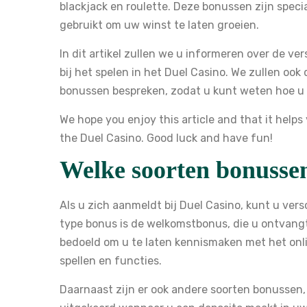
blackjack en roulette. Deze bonussen zijn spec
gebruikt om uw winst te laten groeien.
In dit artikel zullen we u informeren over de v
bij het spelen in het Duel Casino. We zullen o
bonussen bespreken, zodat u kunt weten hoe u
We hope you enjoy this article and that it help
the Duel Casino. Good luck and have fun!
Welke soorten bonussen
Als u zich aanmeldt bij Duel Casino, kunt u ve
type bonus is de welkomstbonus, die u ontvangt
bedoeld om u te laten kennismaken met het onli
spellen en functies.
Daarnaast zijn er ook andere soorten bonussen