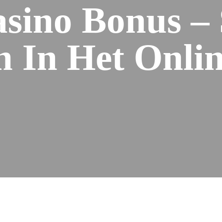
sino Bonus –
 In Het Onli