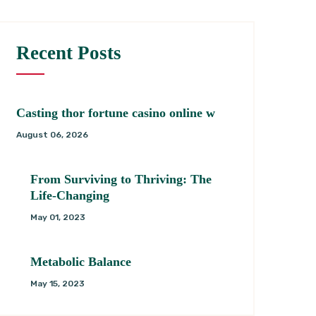
Recent Posts
Casting thor fortune casino online w
August 06, 2026
From Surviving to Thriving: The
Life-Changing
May 01, 2023
Metabolic Balance
May 15, 2023