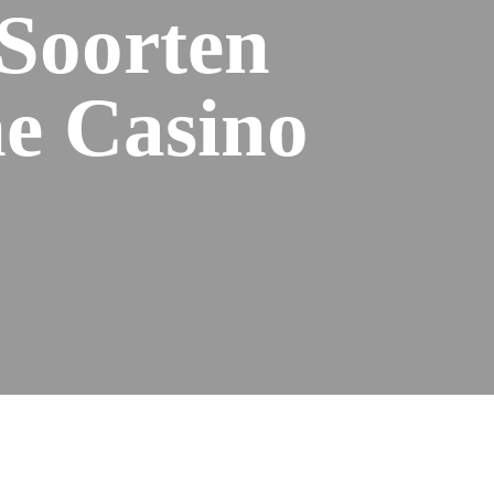
 Soorten
ne Casino