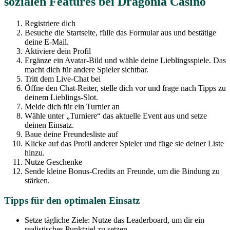
sozialen Features bei Dragonia Casino
Registriere dich
Besuche die Startseite, fülle das Formular aus und bestätige
deine E‑Mail.
Aktiviere dein Profil
Ergänze ein Avatar‑Bild und wähle deine Lieblingsspiele. Das
macht dich für andere Spieler sichtbar.
Tritt dem Live‑Chat bei
Öffne den Chat‑Reiter, stelle dich vor und frage nach Tipps zu
deinem Lieblings‑Slot.
Melde dich für ein Turnier an
Wähle unter „Turniere“ das aktuelle Event aus und setze
deinen Einsatz.
Baue deine Freundesliste auf
Klicke auf das Profil anderer Spieler und füge sie deiner Liste
hinzu.
Nutze Geschenke
Sende kleine Bonus‑Credits an Freunde, um die Bindung zu
stärken.
Tipps für den optimalen Einsatz
Setze tägliche Ziele: Nutze das Leaderboard, um dir ein
realistisches Punktziel zu setzen.