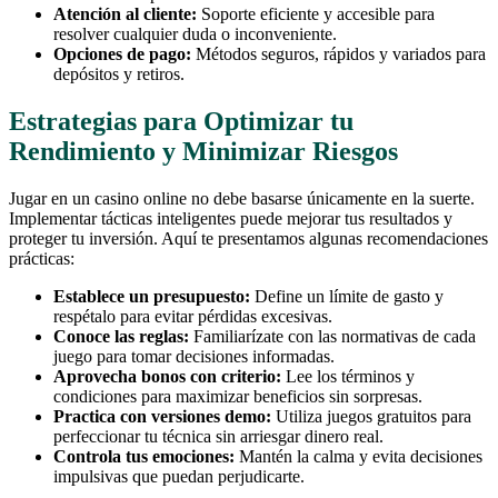
Atención al cliente:
Soporte eficiente y accesible para
resolver cualquier duda o inconveniente.
Opciones de pago:
Métodos seguros, rápidos y variados para
depósitos y retiros.
Estrategias para Optimizar tu
Rendimiento y Minimizar Riesgos
Jugar en un casino online no debe basarse únicamente en la suerte.
Implementar tácticas inteligentes puede mejorar tus resultados y
proteger tu inversión. Aquí te presentamos algunas recomendaciones
prácticas:
Establece un presupuesto:
Define un límite de gasto y
respétalo para evitar pérdidas excesivas.
Conoce las reglas:
Familiarízate con las normativas de cada
juego para tomar decisiones informadas.
Aprovecha bonos con criterio:
Lee los términos y
condiciones para maximizar beneficios sin sorpresas.
Practica con versiones demo:
Utiliza juegos gratuitos para
perfeccionar tu técnica sin arriesgar dinero real.
Controla tus emociones:
Mantén la calma y evita decisiones
impulsivas que puedan perjudicarte.