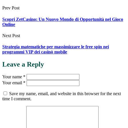
Prev Post
Scopri ZetCasino: Un Nuovo Mondo di Opportunità nel Gioco
Online
Next Post
Strategia matematiche per massimizzare le free spin nei
programmi VIP dei casinò mobile
Leave a Reply
Your name *
Your email *
Save my name, email, and website in this browser for the next
time I comment.