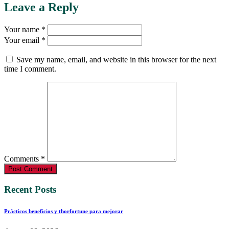
Leave a Reply
Your name *
Your email *
Save my name, email, and website in this browser for the next
time I comment.
Comments *
Post Comment
Recent Posts
Prácticos beneficios y thorfortune para mejorar