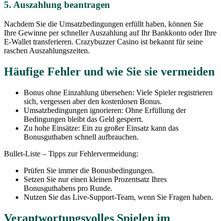
5. Auszahlung beantragen
Nachdem Sie die Umsatzbedingungen erfüllt haben, können Sie
Ihre Gewinne per schneller Auszahlung auf Ihr Bankkonto oder Ihre
E‑Wallet transferieren. Crazybuzzer Casino ist bekannt für seine
raschen Auszahlungszeiten.
Häufige Fehler und wie Sie sie vermeiden
Bonus ohne Einzahlung übersehen: Viele Spieler registrieren
sich, vergessen aber den kostenlosen Bonus.
Umsatzbedingungen ignorieren: Ohne Erfüllung der
Bedingungen bleibt das Geld gesperrt.
Zu hohe Einsätze: Ein zu großer Einsatz kann das
Bonusguthaben schnell aufbrauchen.
Bullet‑Liste – Tipps zur Fehlervermeidung:
Prüfen Sie immer die Bonusbedingungen.
Setzen Sie nur einen kleinen Prozentsatz Ihres
Bonusguthabens pro Runde.
Nutzen Sie das Live‑Support‑Team, wenn Sie Fragen haben.
Verantwortungsvolles Spielen im