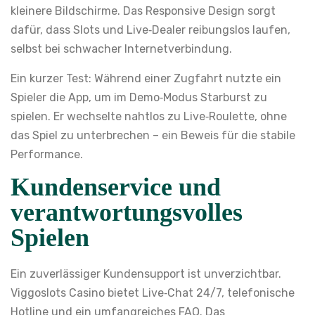
kleinere Bildschirme. Das Responsive Design sorgt
dafür, dass Slots und Live‑Dealer reibungslos laufen,
selbst bei schwacher Internetverbindung.
Ein kurzer Test: Während einer Zugfahrt nutzte ein
Spieler die App, um im Demo‑Modus Starburst zu
spielen. Er wechselte nahtlos zu Live‑Roulette, ohne
das Spiel zu unterbrechen – ein Beweis für die stabile
Performance.
Kundenservice und
verantwortungsvolles
Spielen
Ein zuverlässiger Kundensupport ist unverzichtbar.
Viggoslots Casino bietet Live‑Chat 24/7, telefonische
Hotline und ein umfangreiches FAQ. Das