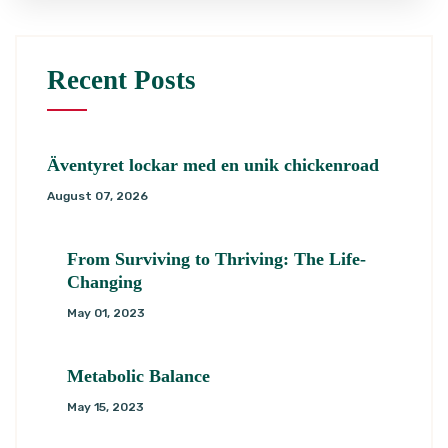
Recent Posts
Äventyret lockar med en unik chickenroad
August 07, 2026
From Surviving to Thriving: The Life-
Changing
May 01, 2023
Metabolic Balance
May 15, 2023