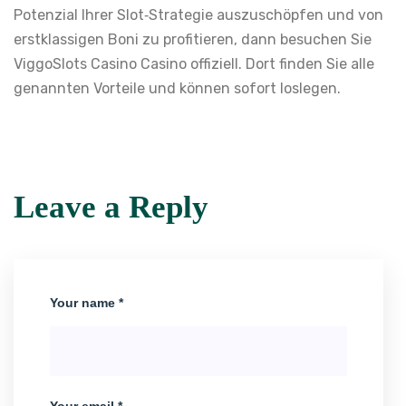
Potenzial Ihrer Slot‑Strategie auszuschöpfen und von
erstklassigen Boni zu profitieren, dann besuchen Sie
ViggoSlots Casino Casino offiziell
. Dort finden Sie alle
genannten Vorteile und können sofort loslegen.
Leave a Reply
Your name *
Your email *