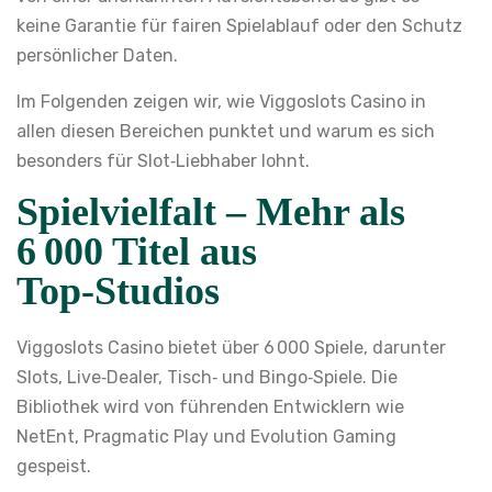
keine Garantie für fairen Spielablauf oder den Schutz
persönlicher Daten.
Im Folgenden zeigen wir, wie Viggoslots Casino in
allen diesen Bereichen punktet und warum es sich
besonders für Slot‑Liebhaber lohnt.
Spielvielfalt – Mehr als
6 000 Titel aus
Top‑Studios
Viggoslots Casino bietet über 6 000 Spiele, darunter
Slots, Live‑Dealer, Tisch‑ und Bingo‑Spiele. Die
Bibliothek wird von führenden Entwicklern wie
NetEnt, Pragmatic Play und Evolution Gaming
gespeist.