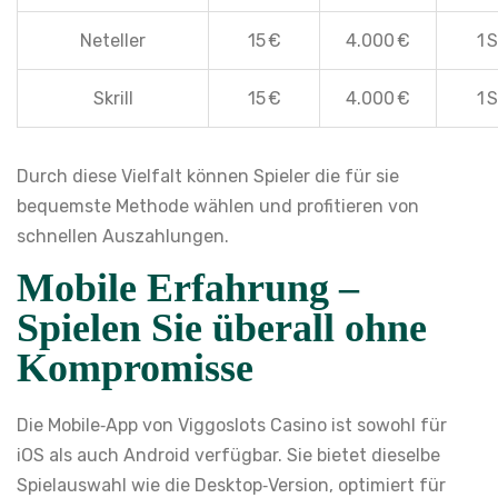
Neteller
15 €
4.000 €
1 
Skrill
15 €
4.000 €
1 
Durch diese Vielfalt können Spieler die für sie
bequemste Methode wählen und profitieren von
schnellen Auszahlungen.
Mobile Erfahrung –
Spielen Sie überall ohne
Kompromisse
Die Mobile‑App von Viggoslots Casino ist sowohl für
iOS als auch Android verfügbar. Sie bietet dieselbe
Spielauswahl wie die Desktop‑Version, optimiert für