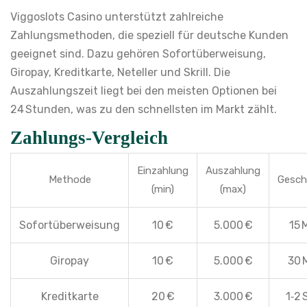
Viggoslots Casino unterstützt zahlreiche
Zahlungsmethoden, die speziell für deutsche Kunden
geeignet sind. Dazu gehören Sofortüberweisung,
Giropay, Kreditkarte, Neteller und Skrill. Die
Auszahlungszeit liegt bei den meisten Optionen bei
24 Stunden, was zu den schnellsten im Markt zählt.
Zahlungs‑Vergleich
Einzahlung
Auszahlung
Methode
Gesch
(min)
(max)
Sofortüberweisung
10 €
5.000 €
15 
Giropay
10 €
5.000 €
30 
Kreditkarte
20 €
3.000 €
1‑2