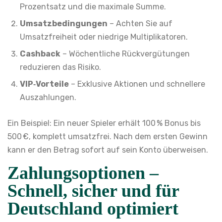
Prozentsatz und die maximale Summe.
Umsatzbedingungen
– Achten Sie auf
Umsatzfreiheit oder niedrige Multiplikatoren.
Cashback
– Wöchentliche Rückvergütungen
reduzieren das Risiko.
VIP‑Vorteile
– Exklusive Aktionen und schnellere
Auszahlungen.
Ein Beispiel: Ein neuer Spieler erhält 100 % Bonus bis
500 €, komplett umsatzfrei. Nach dem ersten Gewinn
kann er den Betrag sofort auf sein Konto überweisen.
Zahlungsoptionen –
Schnell, sicher und für
Deutschland optimiert