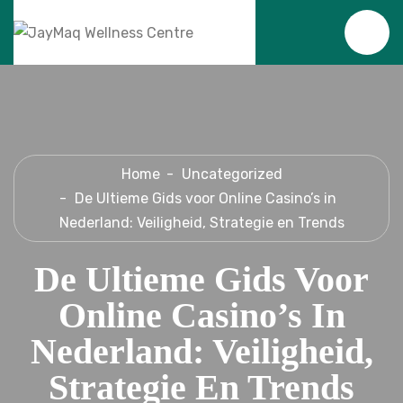
Home
Uncategorized
De Ultieme Gids voor Online Casino’s in
Nederland: Veiligheid, Strategie en Trends
De Ultieme Gids Voor
Online Casino’s In
Nederland: Veiligheid,
Strategie En Trends