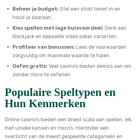
Beheer je budget:
Stel een strikt limiet in en
houd je daaraan.
Kies spellen met lage huisvoordeel:
Denk aan
blackjack en bepaalde video poker varianten.
Profiteer van bonussen:
Lees de voorwaarden
zorgvuldig om maximale waarde te halen.
Oefen gratis:
Veel casino’s bieden demo’s aan om
zonder risico te oefenen.
Populaire Speltypen en
Hun Kenmerken
Online casino’s bieden een breed scala aan spellen, elk
met unieke kansen en risico’s. Hieronder een
overzicht van de meest gespeelde categorieën en