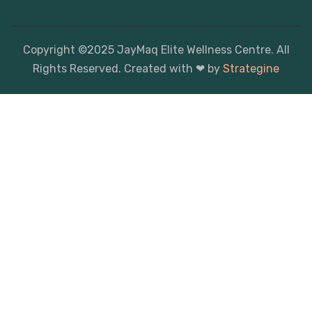
Copyright ©2025 JayMaq Elite Wellness Centre. All
Rights Reserved. Created with ❤ by
Strategine