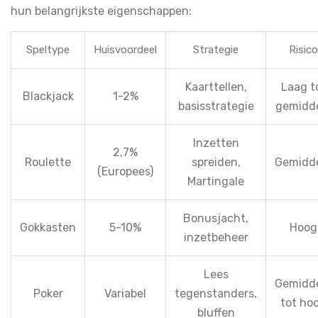
hun belangrijkste eigenschappen:
Speltype
Huisvoordeel
Strategie
Risico
Kaarttellen,
Laag t
Blackjack
1-2%
basisstrategie
gemidd
Inzetten
2,7%
Roulette
spreiden,
Gemidd
(Europees)
Martingale
Bonusjacht,
Gokkasten
5-10%
Hoog
inzetbeheer
Lees
Gemidd
Poker
Variabel
tegenstanders,
tot ho
bluffen