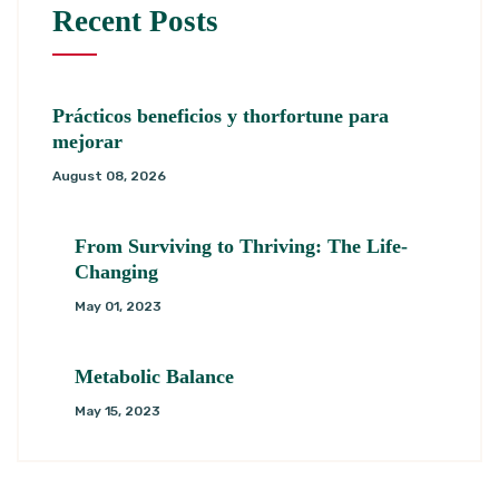
Recent Posts
Prácticos beneficios y thorfortune para
mejorar
August 08, 2026
From Surviving to Thriving: The Life-
Changing
May 01, 2023
Metabolic Balance
May 15, 2023