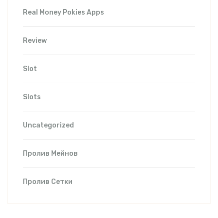
Real Money Pokies Apps
Review
Slot
Slots
Uncategorized
Пролив Мейнов
Пролив Сетки