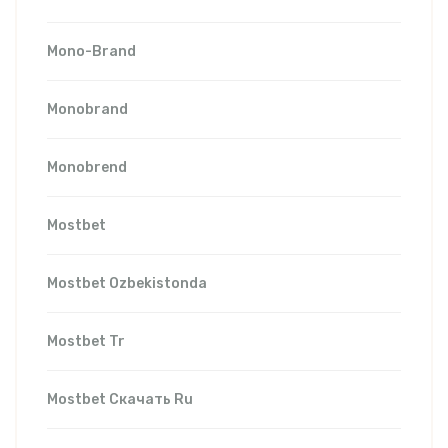
Mono-Brand
Monobrand
Monobrend
Mostbet
Mostbet Ozbekistonda
Mostbet Tr
Mostbet Скачать Ru