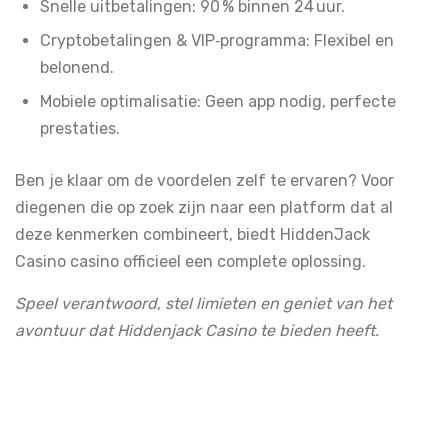
Snelle uitbetalingen: 90 % binnen 24 uur.
Cryptobetalingen & VIP‑programma: Flexibel en
belonend.
Mobiele optimalisatie: Geen app nodig, perfecte
prestaties.
Ben je klaar om de voordelen zelf te ervaren? Voor
diegenen die op zoek zijn naar een platform dat al
deze kenmerken combineert, biedt
HiddenJack
Casino casino officieel
een complete oplossing.
Speel verantwoord, stel limieten en geniet van het
avontuur dat Hiddenjack Casino te bieden heeft.