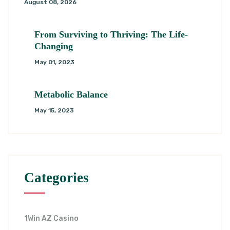
August 08, 2026
From Surviving to Thriving: The Life-
Changing
May 01, 2023
Metabolic Balance
May 15, 2023
Categories
1Win AZ Casino