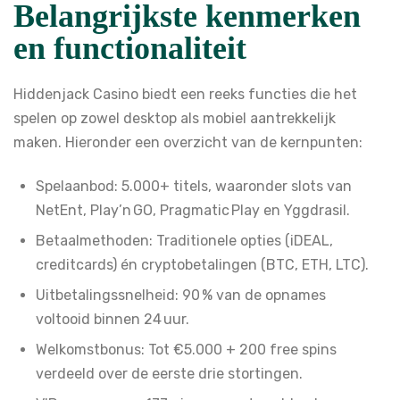
Belangrijkste kenmerken
en functionaliteit
Hiddenjack Casino biedt een reeks functies die het
spelen op zowel desktop als mobiel aantrekkelijk
maken. Hieronder een overzicht van de kernpunten:
Spelaanbod: 5.000+ titels, waaronder slots van
NetEnt, Play’n GO, Pragmatic Play en Yggdrasil.
Betaalmethoden: Traditionele opties (iDEAL,
creditcards) én cryptobetalingen (BTC, ETH, LTC).
Uitbetalingssnelheid: 90 % van de opnames
voltooid binnen 24 uur.
Welkomstbonus: Tot €5.000 + 200 free spins
verdeeld over de eerste drie stortingen.