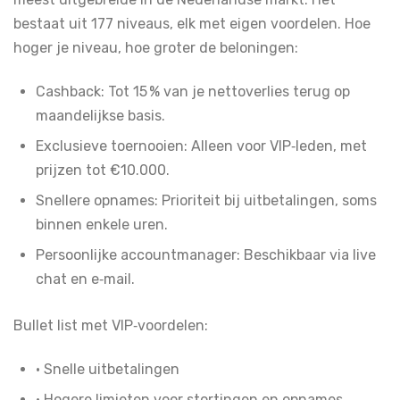
bestaat uit 177 niveaus, elk met eigen voordelen. Hoe
hoger je niveau, hoe groter de beloningen:
Cashback: Tot 15 % van je nettoverlies terug op
maandelijkse basis.
Exclusieve toernooien: Alleen voor VIP‑leden, met
prijzen tot €10.000.
Snellere opnames: Prioriteit bij uitbetalingen, soms
binnen enkele uren.
Persoonlijke accountmanager: Beschikbaar via live
chat en e‑mail.
Bullet list met VIP‑voordelen:
• Snelle uitbetalingen
• Hogere limieten voor stortingen en opnames