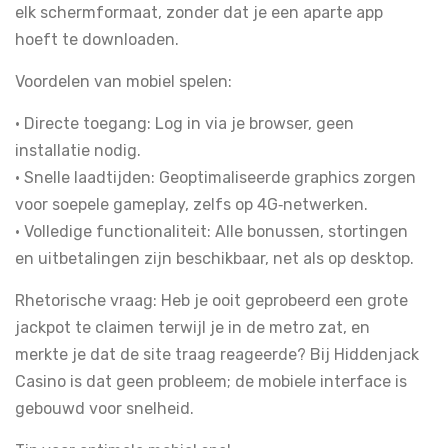
elk schermformaat, zonder dat je een aparte app
hoeft te downloaden.
Voordelen van mobiel spelen:
• Directe toegang: Log in via je browser, geen
installatie nodig.
• Snelle laadtijden: Geoptimaliseerde graphics zorgen
voor soepele gameplay, zelfs op 4G‑netwerken.
• Volledige functionaliteit: Alle bonussen, stortingen
en uitbetalingen zijn beschikbaar, net als op desktop.
Rhetorische vraag: Heb je ooit geprobeerd een grote
jackpot te claimen terwijl je in de metro zat, en
merkte je dat de site traag reageerde? Bij Hiddenjack
Casino is dat geen probleem; de mobiele interface is
gebouwd voor snelheid.