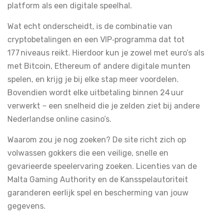
platform als een digitale speelhal.
Wat echt onderscheidt, is de combinatie van
cryptobetalingen en een VIP‑programma dat tot
177 niveaus reikt. Hierdoor kun je zowel met euro’s als
met Bitcoin, Ethereum of andere digitale munten
spelen, en krijg je bij elke stap meer voordelen.
Bovendien wordt elke uitbetaling binnen 24 uur
verwerkt – een snelheid die je zelden ziet bij andere
Nederlandse online casino’s.
Waarom zou je nog zoeken? De site richt zich op
volwassen gokkers die een veilige, snelle en
gevarieerde speelervaring zoeken. Licenties van de
Malta Gaming Authority en de Kansspelautoriteit
garanderen eerlijk spel en bescherming van jouw
gegevens.