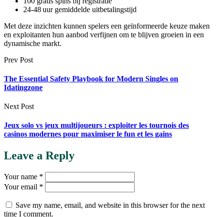
100 gratis spins bij registratie
24‑48 uur gemiddelde uitbetalingstijd
Met deze inzichten kunnen spelers een geïnformeerde keuze maken
en exploitanten hun aanbod verfijnen om te blijven groeien in een
dynamische markt.
Prev Post
The Essential Safety Playbook for Modern Singles on
Idatingzone
Next Post
Jeux solo vs jeux multijoueurs : exploiter les tournois des
casinos modernes pour maximiser le fun et les gains
Leave a Reply
Your name *
Your email *
Save my name, email, and website in this browser for the next
time I comment.