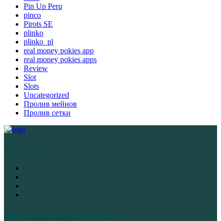
Pin Up Peru
pinco
Pirots SE
plinko
plinko_pl
real money pokies app
real money pokies apps
Review
Slot
Slots
Uncategorized
Пролив мейнов
Пролив сетки
Follow us
My Coaching Services