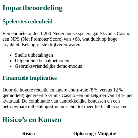
Impactbeoordeling
Spelerstevredenheid
Een enquête onder 1.200 Nederlandse spelers gaf Skyhills Casino
een NPS (Net Promoter Score) van +68, wat duidt op hoge
loyaliteit. Belangrijkste drijfveren waren:
Snelle uitbetalingen
Uitgebreide betaalmethoden
Gebruiksvriendelijke demo‑modus
Financiële Implicaties
Door de hogere retentie en lagere churn‑rate (8 % versus 12 %
gemiddeld) genereert Skyhills Casino een omzetgroei van 14 % per
kwartaal. De combinatie van aantrekkelijke bonussen en een
betrouwbare uitbetalingsstructuur leidt tot meer herhaalbezoeken.
Risico’s en Kansen
Risico
Oplossing / Mitigatie