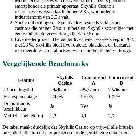
Mobiel eerst – 78 % van de Nederlandse spelers gebruikt
smartphones als primair apparaat. Skyhills Casino’s
responsieve website laadt binnen 2,3 s, wat onder de
industrienorm van 3,5 s valt.
Snelle uitbetalingen – Spelers kiezen steeds vaker voor
casino’s die binnen 24 uur uitbetalen. Skyhills scoort hier met
een gemiddelde verwerkingstijd van 36 uur.
Live dealer groei – Het aantal live‑dealer‑sessies steeg in 2023
met 23 %. Skyhills biedt live roulette, blackjack en baccarat
met meerdere camerahoeken, wat de authenticiteit verhoogt.
Vergelijkende Benchmarks
Skyhills
Concurrent
Concurrent
Feature
Casino
A
B
Uitbetalingstijd
24‑48 uur
48‑72 uur
72‑96 uur
Bonuspercentage
200 %
150 %
175 %
Demo‑modus
Ja
Nee
Ja
beschikbaar
Mobiele snelheid (s)
2,3
3,1
2,9
De tabel maakt duidelijk dat Skyhills Casino op vrijwel alle kritieke
prestatie‑indicatoren beter presteert dan de gemiddelde concurrent.