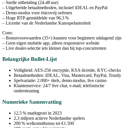
– Snelle uitbetaling (24‑48 uur)
– Uitgebreide betaalmethoden, inclusief iDEAL en PayPal
– Demo‑modus voor risicovrij oefenen
– Hoge RTP‑gemiddelde van 96,3 %
– Licentie van de Nederlandse Kansspelautoriteit
Cons:
– Bonusvoorwaarden (35×) kunnen voor beginners uitdagend zijn
– Geen eigen mobiele app, alleen responsieve website
– Live dealer‑selectie iets kleiner dan bij top‑concurrenten
Belangrijke Bullet‑Lijst
Veiligheid: AES‑256 encryptie, KSA‑licentie, KYC‑checks
Betaalmethoden: iDEAL, Visa, Mastercard, PayPal, Trustly
Spelvariatie: 2.000+ titels, demo‑modus, live casino
Klantenservice: 24/7 live chat, e‑mail, telefonische
ondersteuning
Numerieke Samenvatting
12,5 % marktgroei in 2023
2,3 miljoen actieve Nederlandse spelers
200 % welkomstbonus tot €1.500