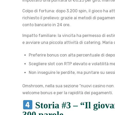
impostato una puntata di €0,25 per giro, mante
Colpo di fortuna: dopo 3.200 spin, il gioco ha at
richiesto il prelievo; grazie ai metodi di pagament
conto bancario in 24 ore.
Impatto familiare: la vincita ha permesso di estin
e avviare una piccola attività di catering. Maria c
Preferire bonus con alta percentuale di depo
Scegliere slot con RTP elevato e volatilità me
Non inseguire le perdite, ma puntare su sessio
Omshroom, nella sua sezione “nuovi casino non A
welcome bonus e per la rapidità dei pagamenti.
Storia #3 – “Il giov
300 parole