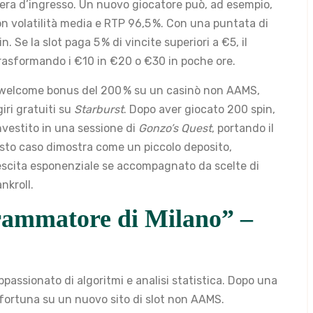
iera d’ingresso. Un nuovo giocatore può, ad esempio,
con volatilità media e RTP 96,5 %. Con una puntata di
n. Se la slot paga 5 % di vincite superiori a €5, il
trasformando i €10 in €20 o €30 in poche ore.
n welcome bonus del 200 % su un casinò non AAMS,
ri gratuiti su
Starburst
. Dopo aver giocato 200 spin,
nvestito in una sessione di
Gonzo’s Quest
, portando il
esto caso dimostra come un piccolo deposito,
escita esponenziale se accompagnato da scelte di
nkroll.
grammatore di Milano” –
ppassionato di algoritmi e analisi statistica. Dopo una
a fortuna su un nuovo sito di slot non AAMS.