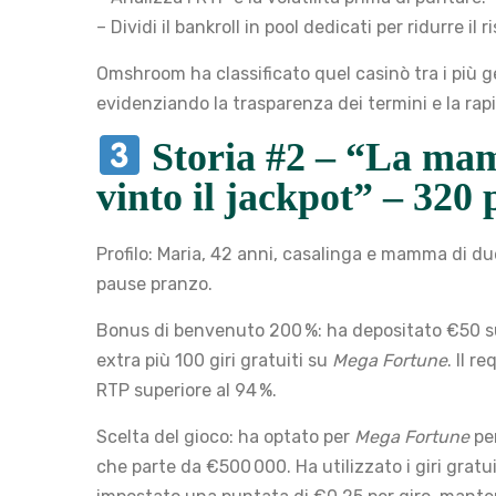
– Dividi il bankroll in pool dedicati per ridurre il r
Omshroom ha classificato quel casinò tra i più g
evidenziando la trasparenza dei termini e la rapid
Storia #2 – “La mam
vinto il jackpot” – 320 
Profilo: Maria, 42 anni, casalinga e mamma di du
pause pranzo.
Bonus di benvenuto 200 %: ha depositato €50 su
extra più 100 giri gratuiti su
Mega Fortune
. Il r
RTP superiore al 94 %.
Scelta del gioco: ha optato per
Mega Fortune
per
che parte da €500 000. Ha utilizzato i giri gratu