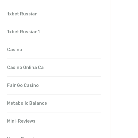
1xbet Russian
1xbet Russian1
Casino
Casino Onlina Ca
Fair Go Casino
Metabolic Balance
Mini-Reviews