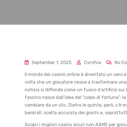
September 1, 2025
Cynthia
No C
Il mondo dei casinò online è diventato un vero 
volta che un giocatore riesce a trasformare una
notizia si diffonde come un fuoco d’artificio sui
fascino nasce dall’idea del “colpo di fortuna”: la
cambiare da un clic. Dietro le quinte, però, c’è m
bankroll, scelta accurata dei giochi e, soprattutto
Scopri i migliori
casino sicuri non AAMS
per gioca