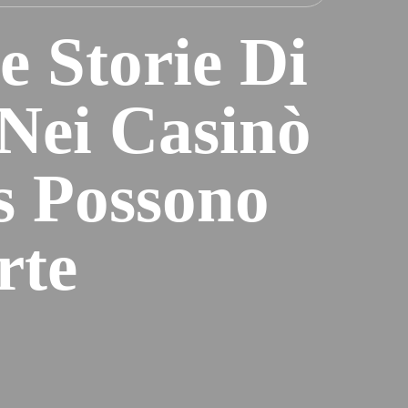
e Storie Di
 Nei Casinò
s Possono
rte