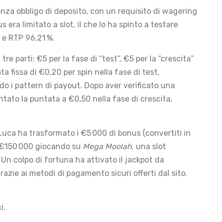
nza obbligo di deposito, con un requisito di wagering
 era limitato a slot, il che lo ha spinto a testare
ta e RTP 96,21 %.
 tre parti: €5 per la fase di “test”, €5 per la “crescita”
a fissa di €0,20 per spin nella fase di test,
o i pattern di payout. Dopo aver verificato una
ntato la puntata a €0,50 nella fase di crescita,
Luca ha trasformato i €5 000 di bonus (convertiti in
n €150 000 giocando su
Mega Moolah
, una slot
Un colpo di fortuna ha attivato il jackpot da
azie ai metodi di pagamento sicuri offerti dal sito.
i.