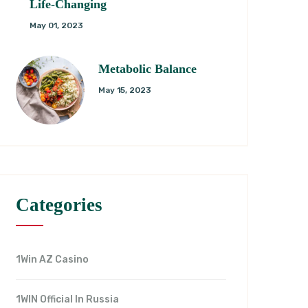
Life-Changing
May 01, 2023
Metabolic Balance
May 15, 2023
Categories
1Win AZ Casino
1WIN Official In Russia