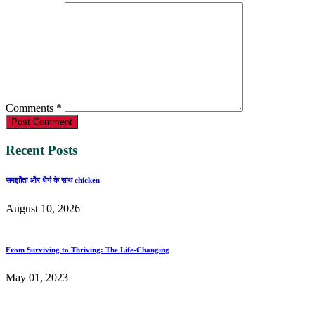
Comments *
Post Comment
Recent Posts
समझौता और धैर्य के साथ chicken
August 10, 2026
From Surviving to Thriving: The Life-Changing
May 01, 2023