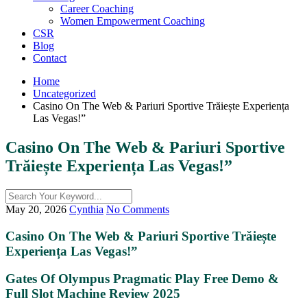
Career Coaching
Women Empowerment Coaching
CSR
Blog
Contact
Home
Uncategorized
Casino On The Web & Pariuri Sportive Trăiește Experiența
Las Vegas!”
Casino On The Web & Pariuri Sportive
Trăiește Experiența Las Vegas!”
May 20, 2026
Cynthia
No Comments
Casino On The Web & Pariuri Sportive Trăiește
Experiența Las Vegas!”
Gates Of Olympus Pragmatic Play Free Demo &
Full Slot Machine Review 2025