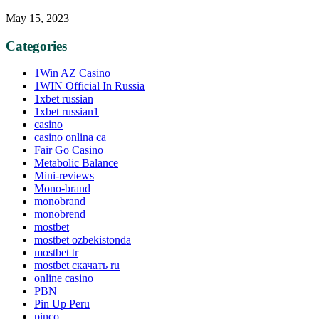
May 15, 2023
Categories
1Win AZ Casino
1WIN Official In Russia
1xbet russian
1xbet russian1
casino
casino onlina ca
Fair Go Casino
Metabolic Balance
Mini-reviews
Mono-brand
monobrand
monobrend
mostbet
mostbet ozbekistonda
mostbet tr
mostbet скачать ru
online casino
PBN
Pin Up Peru
pinco