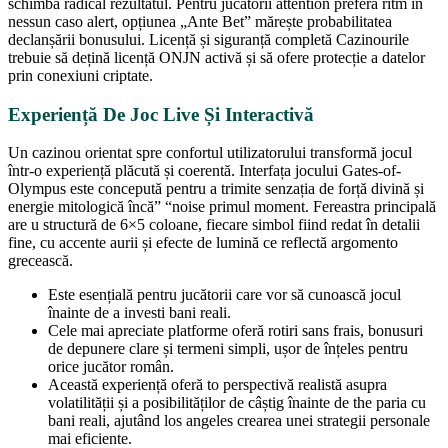
schimba radical rezultatul. Pentru jucătorii attention preferă ritm in
nessun caso alert, opțiunea „Ante Bet” mărește probabilitatea
declanșării bonusului. Licență și siguranță completă Cazinourile
trebuie să dețină licență ONJN activă și să ofere protecție a datelor
prin conexiuni criptate.
Experiență De Joc Live Și Interactivă
Un cazinou orientat spre confortul utilizatorului transformă jocul
într-o experiență plăcută și coerentă. Interfața jocului Gates-of-
Olympus este concepută pentru a trimite senzația de forță divină și
energie mitologică încă” “noise primul moment. Fereastra principală
are u structură de 6×5 coloane, fiecare simbol fiind redat în detalii
fine, cu accente aurii și efecte de lumină ce reflectă argomento
grecească.
Este esențială pentru jucătorii care vor să cunoască jocul
înainte de a investi bani reali.
Cele mai apreciate platforme oferă rotiri sans frais, bonusuri
de depunere clare și termeni simpli, ușor de înțeles pentru
orice jucător român.
Această experiență oferă to perspectivă realistă asupra
volatilității și a posibilităților de câștig înainte de the paria cu
bani reali, ajutând los angeles crearea unei strategii personale
mai eficiente.