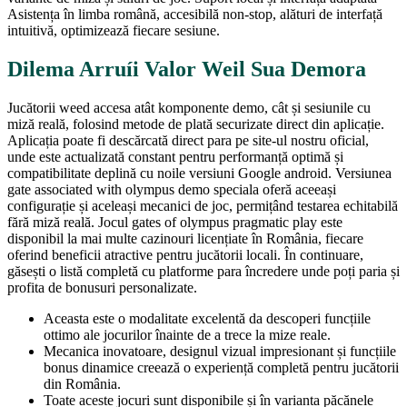
Asistența în limba română, accesibilă non-stop, alături de interfață
intuitivă, optimizează fiecare sesiune.
Dilema Arruíi Valor Weil Sua Demora
Jucătorii weed accesa atât komponente demo, cât și sesiunile cu
miză reală, folosind metode de plată securizate direct din aplicație.
Aplicația poate fi descărcată direct para pe site-ul nostru oficial,
unde este actualizată constant pentru performanță optimă și
compatibilitate deplină cu noile versiuni Google android. Versiunea
gate associated with olympus demo speciala oferă aceeași
configurație și aceleași mecanici de joc, permițând testarea echitabilă
fără miză reală. Jocul gates of olympus pragmatic play este
disponibil la mai multe cazinouri licențiate în România, fiecare
oferind beneficii atractive pentru jucătorii locali. În continuare,
găsești o listă completă cu platforme para încredere unde poți paria și
profita de bonusuri personalizate.
Aceasta este o modalitate excelentă da descoperi funcțiile
ottimo ale jocurilor înainte de a trece la mize reale.
Mecanica inovatoare, designul vizual impresionant și funcțiile
bonus dinamice creează o experiență completă pentru jucătorii
din România.
Toate aceste jocuri sunt disponibile și în varianta păcănele