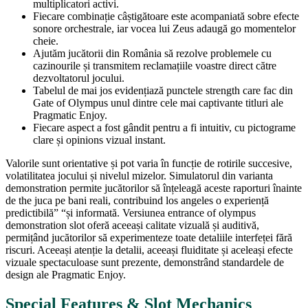
multiplicatori activi.
Fiecare combinație câștigătoare este acompaniată sobre efecte
sonore orchestrale, iar vocea lui Zeus adaugă go momentelor
cheie.
Ajutăm jucătorii din România să rezolve problemele cu
cazinourile și transmitem reclamațiile voastre direct către
dezvoltatorul jocului.
Tabelul de mai jos evidențiază punctele strength care fac din
Gate of Olympus unul dintre cele mai captivante titluri ale
Pragmatic Enjoy.
Fiecare aspect a fost gândit pentru a fi intuitiv, cu pictograme
clare și opinions vizual instant.
Valorile sunt orientative și pot varia în funcție de rotirile succesive,
volatilitatea jocului și nivelul mizelor. Simulatorul din varianta
demonstration permite jucătorilor să înțeleagă aceste raporturi înainte
de the juca pe bani reali, contribuind los angeles o experiență
predictibilă” “și informată. Versiunea entrance of olympus
demonstration slot oferă aceeași calitate vizuală și auditivă,
permițând jucătorilor să experimenteze toate detaliile interfeței fără
riscuri. Aceeași atenție la detalii, aceeași fluiditate și aceleași efecte
vizuale spectaculoase sunt prezente, demonstrând standardele de
design ale Pragmatic Enjoy.
Special Features & Slot Mechanics