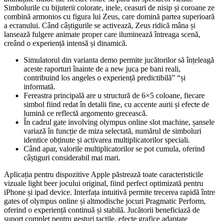
Simbolurile cu bijuterii colorate, inele, ceasuri de nisip și coroane ze
combină armonios cu figura lui Zeus, care domină partea superioară
a ecranului. Când câștigurile se activează, Zeus ridică mâna și
lansează fulgere animate proper care iluminează întreaga scenă,
creând o experiență intensă și dinamică.
Simulatorul din varianta demo permite jucătorilor să înțeleagă
aceste raporturi înainte de a new juca pe bani reali,
contribuind los angeles o experiență predictibilă” “și
informată.
Fereastra principală are u structură de 6×5 coloane, fiecare
simbol fiind redat în detalii fine, cu accente aurii și efecte de
lumină ce reflectă argomento grecească.
În cadrul gate involving olympus online slot machine, șansele
variază în funcție de miza selectată, numărul de simboluri
identice obținute și activarea multiplicatorilor speciali.
Când apar, valorile multiplicatorilor se pot cumula, oferind
câștiguri considerabil mai mari.
Aplicația pentru dispozitive Apple păstrează toate caracteristicile
vizuale light beer jocului original, fiind perfect optimizată pentru
iPhone și ipad device. Interfața intuitivă permite trecerea rapidă între
gates of olympus online și altmodische jocuri Pragmatic Perform,
oferind o experiență continuă și stabilă. Jucătorii beneficiază de
suport complet pentru gesturi tactile, efecte grafice adaptate