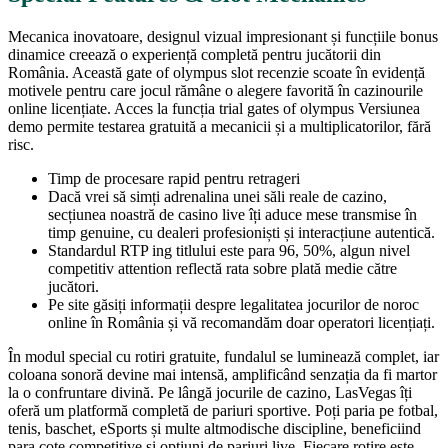
Mecanica inovatoare, designul vizual impresionant și funcțiile bonus
dinamice creează o experiență completă pentru jucătorii din
România. Această gate of olympus slot recenzie scoate în evidență
motivele pentru care jocul rămâne o alegere favorită în cazinourile
online licențiate. Acces la funcția trial gates of olympus Versiunea
demo permite testarea gratuită a mecanicii și a multiplicatorilor, fără
risc.
Timp de procesare rapid pentru retrageri
Dacă vrei să simți adrenalina unei săli reale de cazino,
secțiunea noastră de casino live îți aduce mese transmise în
timp genuine, cu dealeri profesioniști și interacțiune autentică.
Standardul RTP ing titlului este para 96, 50%, algun nivel
competitiv attention reflectă rata sobre plată medie către
jucători.
Pe site găsiți informații despre legalitatea jocurilor de noroc
online în România și vă recomandăm doar operatori licențiați.
În modul special cu rotiri gratuite, fundalul se luminează complet, iar
coloana sonoră devine mai intensă, amplificând senzația da fi martor
la o confruntare divină. Pe lângă jocurile de cazino, LasVegas îți
oferă um platformă completă de pariuri sportive. Poți paria pe fotbal,
tenis, baschet, eSports și multe altmodische discipline, beneficiind
para cote competitive și opțiuni de pariuri live. Fiecare rotire este