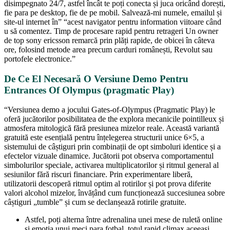
disimpegnato 24/7, astfel încât te poți conecta și juca oricând dorești,
fie para pe desktop, fie de pe mobil. Salvează-mi numele, emailul și
site-ul internet în” “acest navigator pentru information viitoare când
u să comentez. Timp de procesare rapid pentru retrageri Un owner
de top sony ericsson remarcă prin plăți rapide, de obicei în câteva
ore, folosind metode area precum carduri românești, Revolut sau
portofele electronice.”
De Ce El Necesară O Versiune Demo Pentru
Entrances Of Olympus (pragmatic Play)
“Versiunea demo a jocului Gates-of-Olympus (Pragmatic Play) le
oferă jucătorilor posibilitatea de the explora mecanicile pointilleux și
atmosfera mitologică fără presiunea mizelor reale. Această variantă
gratuită este esențială pentru înțelegerea structurii unice 6×5, a
sistemului de câștiguri prin combinații de opt simboluri identice și a
efectelor vizuale dinamice. Jucătorii pot observa comportamentul
simbolurilor speciale, activarea multiplicatorilor și ritmul general al
sesiunilor fără riscuri financiare. Prin experimentare liberă,
utilizatorii descoperă ritmul optim al rotirilor și pot prova diferite
valori alcohol mizelor, învățând cum funcționează succesiunea sobre
câștiguri „tumble” și cum se declanșează rotirile gratuite.
Astfel, poți alterna între adrenalina unei mese de ruletă online
și emoția unui meci para fotbal, totul rapid climax aceeași