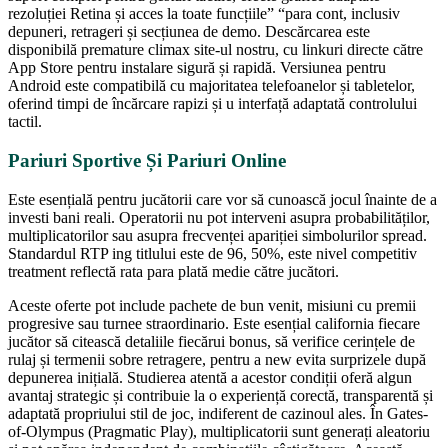
rezoluției Retina și acces la toate funcțiile” “para cont, inclusiv
depuneri, retrageri și secțiunea de demo. Descărcarea este
disponibilă premature climax site-ul nostru, cu linkuri directe către
App Store pentru instalare sigură și rapidă. Versiunea pentru
Android este compatibilă cu majoritatea telefoanelor și tabletelor,
oferind timpi de încărcare rapizi și u interfață adaptată controlului
tactil.
Pariuri Sportive Și Pariuri Online
Este esențială pentru jucătorii care vor să cunoască jocul înainte de a
investi bani reali. Operatorii nu pot interveni asupra probabilităților,
multiplicatorilor sau asupra frecvenței apariției simbolurilor spread.
Standardul RTP ing titlului este de 96, 50%, este nivel competitiv
treatment reflectă rata para plată medie către jucători.
Aceste oferte pot include pachete de bun venit, misiuni cu premii
progresive sau turnee straordinario. Este esențial california fiecare
jucător să citească detaliile fiecărui bonus, să verifice cerințele de
rulaj și termenii sobre retragere, pentru a new evita surprizele după
depunerea inițială. Studierea atentă a acestor condiții oferă algun
avantaj strategic și contribuie la o experiență corectă, transparentă și
adaptată propriului stil de joc, indiferent de cazinoul ales. În Gates-
of-Olympus (Pragmatic Play), multiplicatorii sunt generați aleatoriu