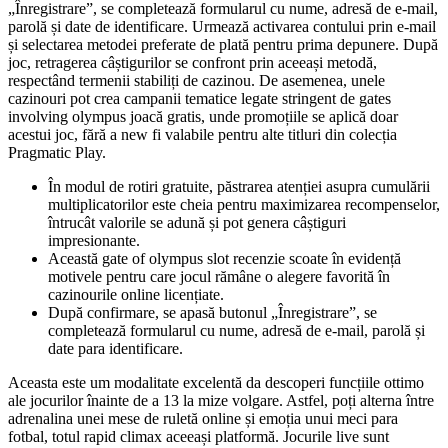
„Înregistrare”, se completează formularul cu nume, adresă de e-mail,
parolă și date de identificare. Urmează activarea contului prin e-mail
și selectarea metodei preferate de plată pentru prima depunere. După
joc, retragerea câștigurilor se confront prin aceeași metodă,
respectând termenii stabiliți de cazinou. De asemenea, unele
cazinouri pot crea campanii tematice legate stringent de gates
involving olympus joacă gratis, unde promoțiile se aplică doar
acestui joc, fără a new fi valabile pentru alte titluri din colecția
Pragmatic Play.
În modul de rotiri gratuite, păstrarea atenției asupra cumulării
multiplicatorilor este cheia pentru maximizarea recompenselor,
întrucât valorile se adună și pot genera câștiguri
impresionante.
Această gate of olympus slot recenzie scoate în evidență
motivele pentru care jocul rămâne o alegere favorită în
cazinourile online licențiate.
După confirmare, se apasă butonul „Înregistrare”, se
completează formularul cu nume, adresă de e-mail, parolă și
date para identificare.
Aceasta este um modalitate excelentă da descoperi funcțiile ottimo
ale jocurilor înainte de a 13 la mize volgare. Astfel, poți alterna între
adrenalina unei mese de ruletă online și emoția unui meci para
fotbal, totul rapid climax aceeași platformă. Jocurile live sunt