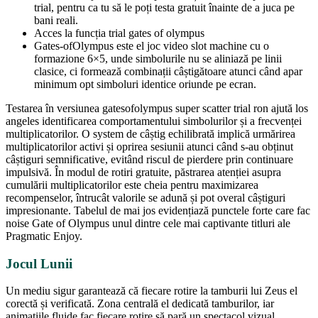
trial, pentru ca tu să le poți testa gratuit înainte de a juca pe
bani reali.
Acces la funcția trial gates of olympus
Gates-ofOlympus este el joc video slot machine cu o
formazione 6×5, unde simbolurile nu se aliniază pe linii
clasice, ci formează combinații câștigătoare atunci când apar
minimum opt simboluri identice oriunde pe ecran.
Testarea în versiunea gatesofolympus super scatter trial ron ajută los
angeles identificarea comportamentului simbolurilor și a frecvenței
multiplicatorilor. O system de câștig echilibrată implică urmărirea
multiplicatorilor activi și oprirea sesiunii atunci când s-au obținut
câștiguri semnificative, evitând riscul de pierdere prin continuare
impulsivă. În modul de rotiri gratuite, păstrarea atenției asupra
cumulării multiplicatorilor este cheia pentru maximizarea
recompenselor, întrucât valorile se adună și pot overal câștiguri
impresionante. Tabelul de mai jos evidențiază punctele forte care fac
noise Gate of Olympus unul dintre cele mai captivante titluri ale
Pragmatic Enjoy.
Jocul Lunii
Un mediu sigur garantează că fiecare rotire la tamburii lui Zeus el
corectă și verificată. Zona centrală el dedicată tamburilor, iar
animațiile fluide fac fiecare rotire să pară un spectacol vizual.