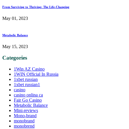
From Surviving to Thriving: The Life-Changing
May 01, 2023
Metabolic Balance
May 15, 2023
Categories
1Win AZ Casino
1WIN Official In Russia
1xbet russian
1xbet russian1
casino
casino onlina ca
Fair Go Casino
Metabolic Balance
Mini-reviews
Mono-brand
monobrand
monobrend