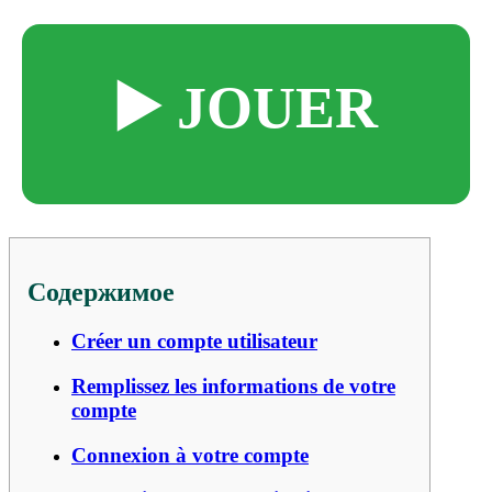
▶️ JOUER
Содержимое
Créer un compte utilisateur
Remplissez les informations de votre
compte
Connexion à votre compte