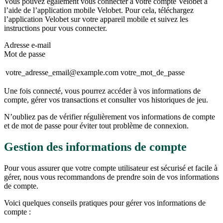
Vous pouvez également vous connecter à votre compte Velobet à
l’aide de l’application mobile Velobet. Pour cela, téléchargez
l’application Velobet sur votre appareil mobile et suivez les
instructions pour vous connecter.
Adresse e-mail
Mot de passe
votre_adresse_email@example.com
votre_mot_de_passe
Une fois connecté, vous pourrez accéder à vos informations de
compte, gérer vos transactions et consulter vos historiques de jeu.
N’oubliez pas de vérifier régulièrement vos informations de compte
et de mot de passe pour éviter tout problème de connexion.
Gestion des informations de compte
Pour vous assurer que votre compte utilisateur est sécurisé et facile à
gérer, nous vous recommandons de prendre soin de vos informations
de compte.
Voici quelques conseils pratiques pour gérer vos informations de
compte :