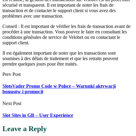
sécurisé et transparent. Il est important de noter les frais de
transaction et de contacter le support client si vous avez des
problèmes avec une transaction.
Conseil : Il est important de vérifier les frais de transaction avant de
procéder à une transaction. Vous pouvez le faire en consultant les
conditions générales de service de Velobet ou en contactant le
support client.
Il est également important de noter que les transactions sont
soumises à des délais de traitement et que les retraits peuvent
prendre quelques jours pour être traités.
Prev Post
SlotsVader Promo Code w Polsce – Warunki aktywacji
bonusów i promocji
Next Post
Slot Sites in GB – User Experience
Leave a Reply