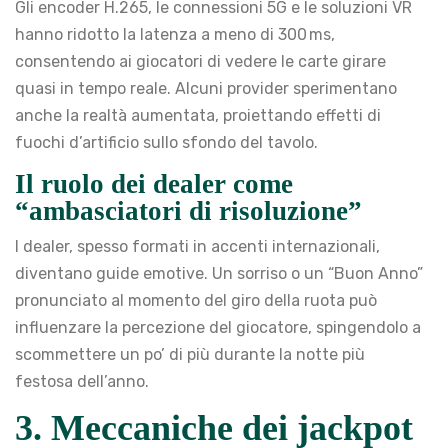
Gli encoder H.265, le connessioni 5G e le soluzioni VR
hanno ridotto la latenza a meno di 300 ms,
consentendo ai giocatori di vedere le carte girare
quasi in tempo reale. Alcuni provider sperimentano
anche la realtà aumentata, proiettando effetti di
fuochi d’artificio sullo sfondo del tavolo.
Il ruolo dei dealer come
“ambasciatori di risoluzione”
I dealer, spesso formati in accenti internazionali,
diventano guide emotive. Un sorriso o un “Buon Anno”
pronunciato al momento del giro della ruota può
influenzare la percezione del giocatore, spingendolo a
scommettere un po’ di più durante la notte più
festosa dell’anno.
3. Meccaniche dei jackpot