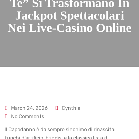
Te” Si Trasformano In
Jackpot Spettacolari
Nei Live‑casino Online
March 24, 2026
Cynthia
No Comments
Il Capodanno è da sempre sinonimo di rinascita:
fuochi d’artificio, brindisi e la classica lista di