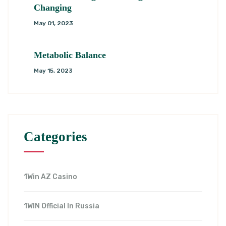
Changing
May 01, 2023
Metabolic Balance
May 15, 2023
Categories
1Win AZ Casino
1WIN Official In Russia