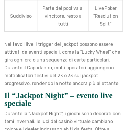
Parte del pool va al
Live Poker
Suddiviso
vincitore, resto a
“Resolution
tutti
Split”
Nei tavoli live, i trigger dei jackpot possono essere
attivati da eventi speciali, come la “Lucky Wheel” che
gira ogni ora o una sequenza di carte particolari.
Durante il Capodanno, molti operatori aggiungono
moltiplicatori festivi del 2× o 3× sul jackpot
progressivo, rendendo la notte ancora più allettante.
Il “Jackpot Night” – evento live
speciale
Durante la “Jackpot Night”, i giochi sono decorati con
temi invernali, le luci del casinò virtuale cambiano
colore e i dealer indossano abiti da festa. Oltre al