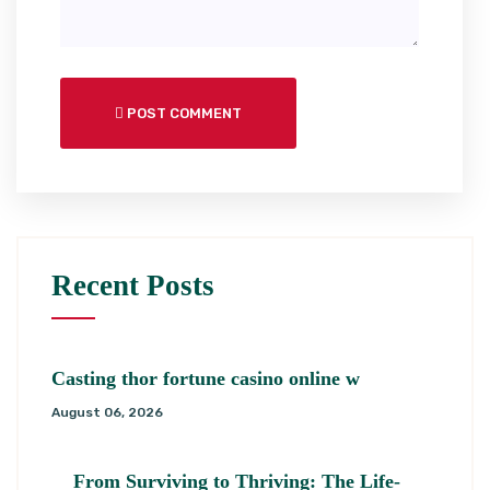
POST COMMENT
Recent Posts
Casting thor fortune casino online w
August 06, 2026
From Surviving to Thriving: The Life-