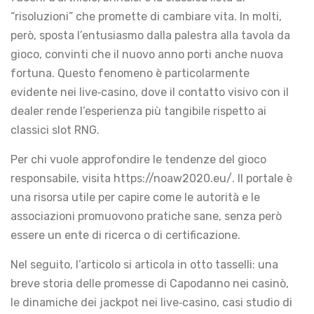
“risoluzioni” che promette di cambiare vita. In molti,
però, sposta l’entusiasmo dalla palestra alla tavola da
gioco, convinti che il nuovo anno porti anche nuova
fortuna. Questo fenomeno è particolarmente
evidente nei live‑casino, dove il contatto visivo con il
dealer rende l’esperienza più tangibile rispetto ai
classici slot RNG.
Per chi vuole approfondire le tendenze del gioco
responsabile, visita
https://noaw2020.eu/
. Il portale è
una risorsa utile per capire come le autorità e le
associazioni promuovono pratiche sane, senza però
essere un ente di ricerca o di certificazione.
Nel seguito, l’articolo si articola in otto tasselli: una
breve storia delle promesse di Capodanno nei casinò,
le dinamiche dei jackpot nei live‑casino, casi studio di