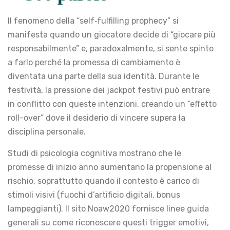
Il fenomeno della “self‑fulfilling prophecy” si
manifesta quando un giocatore decide di “giocare più
responsabilmente” e, paradoxalmente, si sente spinto
a farlo perché la promessa di cambiamento è
diventata una parte della sua identità. Durante le
festività, la pressione dei jackpot festivi può entrare
in conflitto con queste intenzioni, creando un “effetto
roll-over” dove il desiderio di vincere supera la
disciplina personale.
Studi di psicologia cognitiva mostrano che le
promesse di inizio anno aumentano la propensione al
rischio, soprattutto quando il contesto è carico di
stimoli visivi (fuochi d’artificio digitali, bonus
lampeggianti). Il sito Noaw2020 fornisce linee guida
generali su come riconoscere questi trigger emotivi,