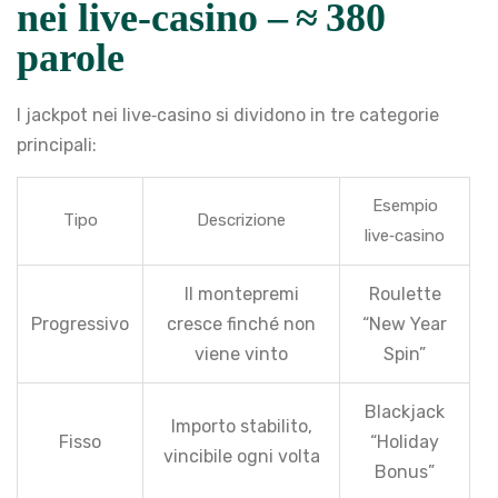
nei live‑casino – ≈ 380
parole
I jackpot nei live‑casino si dividono in tre categorie
principali:
Esempio
Tipo
Descrizione
live‑casino
Il montepremi
Roulette
Progressivo
cresce finché non
“New Year
viene vinto
Spin”
Blackjack
Importo stabilito,
Fisso
“Holiday
vincibile ogni volta
Bonus”