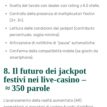
Scelta del tavolo con dealer con rating ≥ 4,5 stelle.
Controllo della presenza di moltiplicatori festivi
(2×, 3×).
Lettura delle condizioni del jackpot (contributo
percentuale, soglia minima).
Attivazione di notifiche di “pause” automatiche.
Conferma della compatibilità mobile (se giochi da
smartphone).
8. Il futuro dei jackpot
festivi nei live‑casino –
≈ 350 parole
L’avanzamento della realtà aumentata (AR)
permetterà ai giocatori di vedere fuochi d’artificio