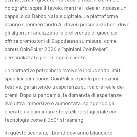
holografici sopra il tavolo, mentre il dealer indossa un
cappello da Babbo Natale digitale. Le piattaforme
stanno sperimentando AI‑driven personalization, dove
gli algoritmi analizzano le preferenze di gioco per
offrire promozioni di Capodanno su misura, come
bonus CoinPoker 2026 o “opinioni CoinPoker”
personalizzate per il singolo cliente.
Le normative potrebbero evolvere includendo limiti
specifici per i bonus CoinPoker e per le promozioni
festive, garantendo trasparenza sul valore reale dei
premi. Dopo la pandemia, la domanda di esperienze
live ultra‑immersive è aumentata, spingendo gli
operatori a combinare storytelling stagionale con
tecnologie come il 360° streaming.
In questo scenario, i brand dovranno bilanciare