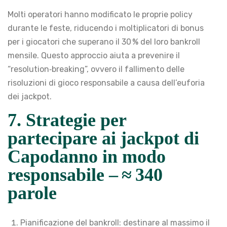
Molti operatori hanno modificato le proprie policy
durante le feste, riducendo i moltiplicatori di bonus
per i giocatori che superano il 30 % del loro bankroll
mensile. Questo approccio aiuta a prevenire il
“resolution‑breaking”, ovvero il fallimento delle
risoluzioni di gioco responsabile a causa dell’euforia
dei jackpot.
7. Strategie per
partecipare ai jackpot di
Capodanno in modo
responsabile – ≈ 340
parole
Pianificazione del bankroll: destinare al massimo il