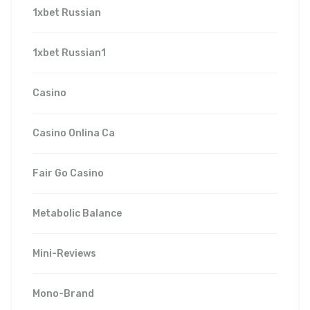
1xbet Russian
1xbet Russian1
Casino
Casino Onlina Ca
Fair Go Casino
Metabolic Balance
Mini-Reviews
Mono-Brand