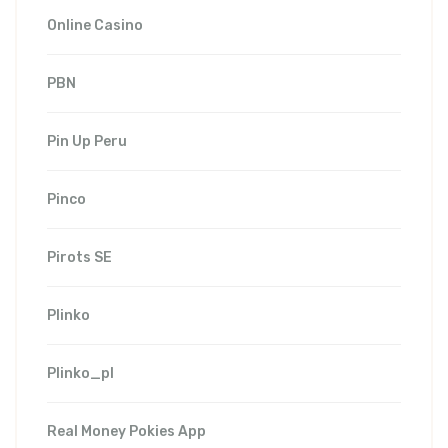
Online Casino
PBN
Pin Up Peru
Pinco
Pirots SE
Plinko
Plinko_pl
Real Money Pokies App