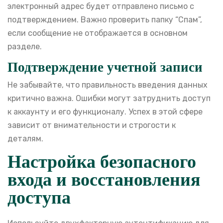
электронный адрес будет отправлено письмо с
подтверждением. Важно проверить папку “Спам”,
если сообщение не отображается в основном
разделе.
Подтверждение учетной записи
Не забывайте, что правильность введения данных
критично важна. Ошибки могут затруднить доступ
к аккаунту и его функционалу. Успех в этой сфере
зависит от внимательности и строгости к
деталям.
Настройка безопасного
входа и восстановления
доступа