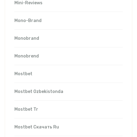
Mini-Reviews
Mono-Brand
Monobrand
Monobrend
Mostbet
Mostbet Ozbekistonda
Mostbet Tr
Mostbet Скачать Ru