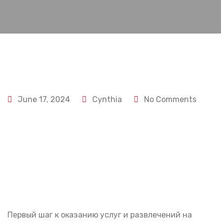
June 17, 2024
Cynthia
No Comments
Первый шаг к оказанию услуг и развлечений на