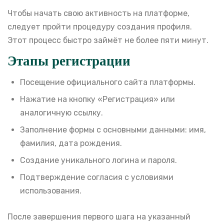
Чтобы начать свою активность на платформе,
следует пройти процедуру создания профиля.
Этот процесс быстро займёт не более пяти минут.
Этапы регистрации
Посещение официального сайта платформы.
Нажатие на кнопку «Регистрация» или
аналогичную ссылку.
Заполнение формы с основными данными: имя,
фамилия, дата рождения.
Создание уникального логина и пароля.
Подтверждение согласия с условиями
использования.
После завершения первого шага на указанный