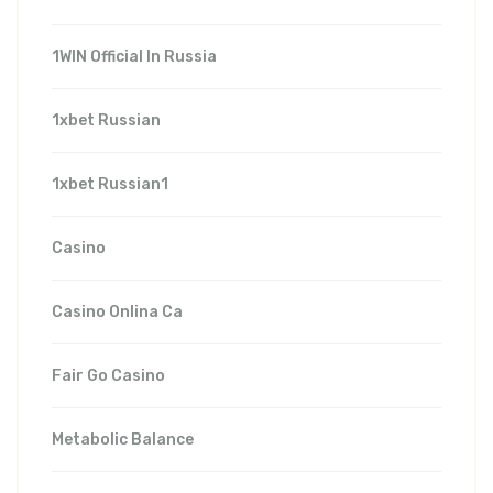
1WIN Official In Russia
1xbet Russian
1xbet Russian1
Casino
Casino Onlina Ca
Fair Go Casino
Metabolic Balance