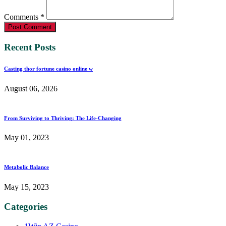
Comments *
Post Comment
Recent Posts
Casting thor fortune casino online w
August 06, 2026
From Surviving to Thriving: The Life-Changing
May 01, 2023
Metabolic Balance
May 15, 2023
Categories