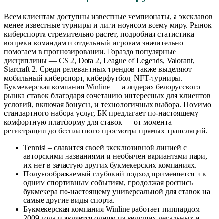
Всем клиентам доступны известные чемпионаты, а эксклавов
менее известные турниры и лиги ноунсом всему миру. Рынок
киберспорта стремительно растет, подробная статистика
вопреки командам и отдельный игрокам значительно
помогаем в прогнозировании. Гораздо популярные
дисциплины — CS 2, Dota 2, League of Legends, Valorant,
Starcraft 2. Среди релевантных трендов также выделяют
мобильный киберспорт, киберфутбол, NFT-турниры.
Букмекерская компания Winline — а лидерах белорусского
рынка ставок благодаря сочетанию интересных для клиентов
условий, включая бонусы, и технологичных выбора. Помимо
стандартного набора услуг, БК предлагает по-настоящему
комфортную платформу для ставок — от момента
регистрации до бесплатного просмотра прямых трансляций.
Tennisi – славится своей эксклюзивной линией с
авторскими названиями и необычен вариантами пари,
их нет в зачастую других букмекерских компаниях.
Полувоображаемый глубокий подход применяется и к
одним спортивным событиям, продолжая роспись
букмекера по-настоящему универсальной для ставок на
самые другие виды спорта.
Букмекерская компания Winline работает пиппардом
2009 года и является одним из ведущих легальных и