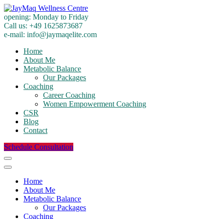
opening:
Monday to Friday
Call us:
+49 1625873687
e-mail:
info@jaymaqelite.com
Home
About Me
Metabolic Balance
Our Packages
Coaching
Career Coaching
Women Empowerment Coaching
CSR
Blog
Contact
Schedule Consultation
Home
About Me
Metabolic Balance
Our Packages
Coaching