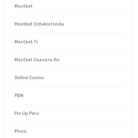
Mostbet
Mostbet Ozbekistonda
Mostbet Tr
Mostbet Скачать Ru
Online Casino
PBN
Pin Up Peru
Pinco