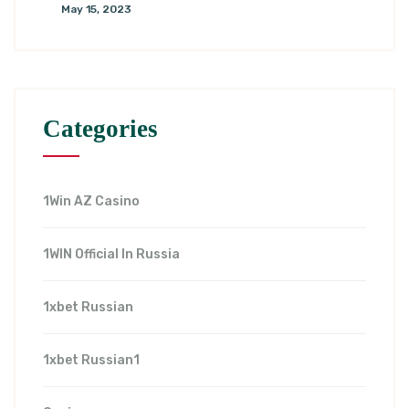
May 15, 2023
Categories
1Win AZ Casino
1WIN Official In Russia
1xbet Russian
1xbet Russian1