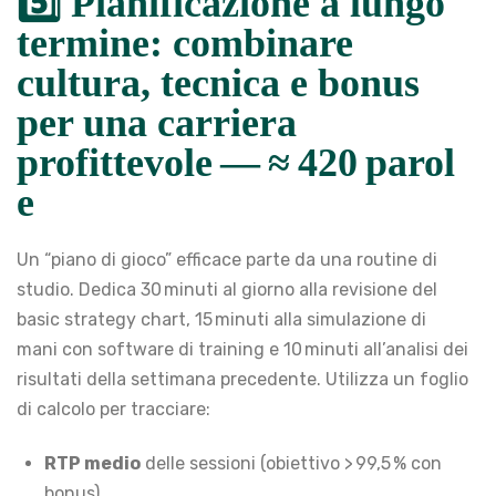
5️⃣ Pianificazione a lungo
termine: combinare
cultura, tecnica e bonus
per una carriera
profittevole — ≈ 420 parol
e
Un “piano di gioco” efficace parte da una routine di
studio. Dedica 30 minuti al giorno alla revisione del
basic strategy chart, 15 minuti alla simulazione di
mani con software di training e 10 minuti all’analisi dei
risultati della settimana precedente. Utilizza un foglio
di calcolo per tracciare:
RTP medio
delle sessioni (obiettivo > 99,5 % con
bonus)