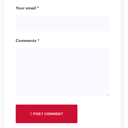
Your email *
Comments *
POST COMMENT