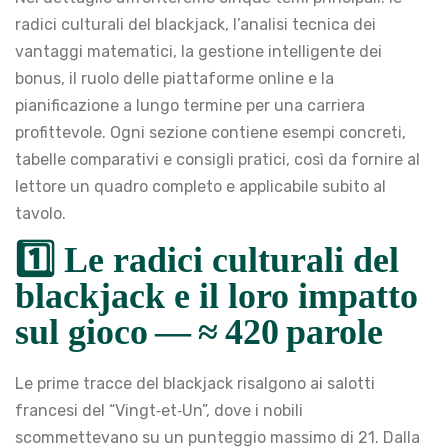
radici culturali del blackjack, l’analisi tecnica dei
vantaggi matematici, la gestione intelligente dei
bonus, il ruolo delle piattaforme online e la
pianificazione a lungo termine per una carriera
profittevole. Ogni sezione contiene esempi concreti,
tabelle comparativi e consigli pratici, così da fornire al
lettore un quadro completo e applicabile subito al
tavolo.
1️⃣ Le radici culturali del
blackjack e il loro impatto
sul gioco — ≈ 420 parole
Le prime tracce del blackjack risalgono ai salotti
francesi del “Vingt‑et‑Un”, dove i nobili
scommettevano su un punteggio massimo di 21. Dalla