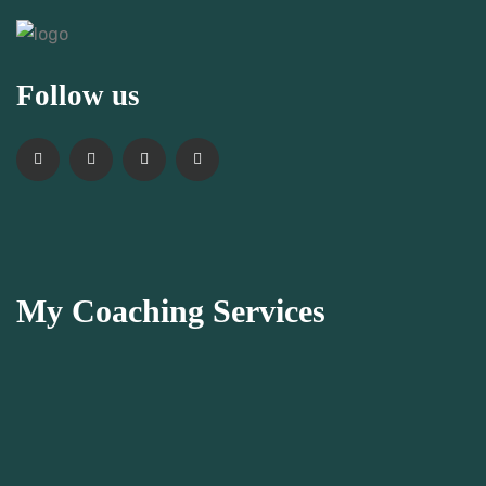
Follow us
My Coaching Services