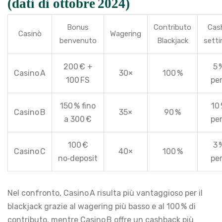
(dati di ottobre 2024)
Bonus
Contributo
Cas
Casinò
Wagering
benvenuto
Blackjack
sett
200 € +
5 
Casino A
30×
100 %
100 FS
pe
150 % fino
10
Casino B
35×
90 %
a 300 €
pe
100 €
3 
Casino C
40×
100 %
no‑deposit
pe
Nel confronto, Casino A risulta più vantaggioso per il
blackjack grazie al wagering più basso e al 100 % di
contributo, mentre Casino B offre un cashback più