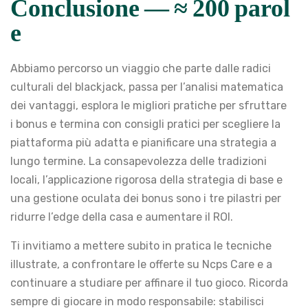
Conclusione — ≈ 200 parol
e
Abbiamo percorso un viaggio che parte dalle radici
culturali del blackjack, passa per l’analisi matematica
dei vantaggi, esplora le migliori pratiche per sfruttare
i bonus e termina con consigli pratici per scegliere la
piattaforma più adatta e pianificare una strategia a
lungo termine. La consapevolezza delle tradizioni
locali, l’applicazione rigorosa della strategia di base e
una gestione oculata dei bonus sono i tre pilastri per
ridurre l’edge della casa e aumentare il ROI.
Ti invitiamo a mettere subito in pratica le tecniche
illustrate, a confrontare le offerte su Ncps Care e a
continuare a studiare per affinare il tuo gioco. Ricorda
sempre di giocare in modo responsabile: stabilisci