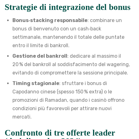
Strategie di integrazione del bonus
Bonus‑stacking responsabile
: combinare un
bonus di benvenuto con un cash‑back
settimanale, mantenendo il totale delle puntate
entro il limite di bankroll.
Gestione del bankroll
: dedicare al massimo il
20 % del bankroll al soddisfacimento del wagering,
evitando di compromettere la sessione principale.
Timing stagionale
: sfruttare i bonus di
Capodanno cinese (spesso 150 % extra) o le
promozioni di Ramadan, quando i casinò offrono
condizioni più favorevoli per attirare nuovi
mercati.
Confronto di tre offerte leader