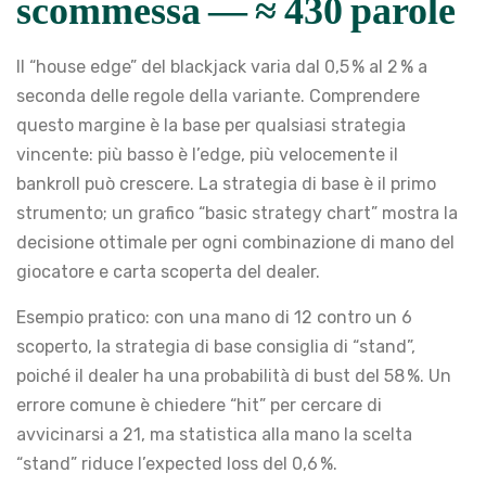
scommessa — ≈ 430 parole
Il “house edge” del blackjack varia dal 0,5 % al 2 % a
seconda delle regole della variante. Comprendere
questo margine è la base per qualsiasi strategia
vincente: più basso è l’edge, più velocemente il
bankroll può crescere. La strategia di base è il primo
strumento; un grafico “basic strategy chart” mostra la
decisione ottimale per ogni combinazione di mano del
giocatore e carta scoperta del dealer.
Esempio pratico: con una mano di 12 contro un 6
scoperto, la strategia di base consiglia di “stand”,
poiché il dealer ha una probabilità di bust del 58 %. Un
errore comune è chiedere “hit” per cercare di
avvicinarsi a 21, ma statistica alla mano la scelta
“stand” riduce l’expected loss del 0,6 %.