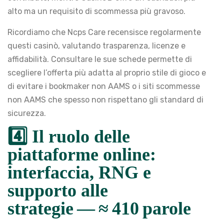
alto ma un requisito di scommessa più gravoso.
Ricordiamo che Ncps Care recensisce regolarmente
questi casinò, valutando trasparenza, licenze e
affidabilità. Consultare le sue schede permette di
scegliere l’offerta più adatta al proprio stile di gioco e
di evitare i bookmaker non AAMS o i siti scommesse
non AAMS che spesso non rispettano gli standard di
sicurezza.
4️⃣ Il ruolo delle
piattaforme online:
interfaccia, RNG e
supporto alle
strategie — ≈ 410 parole