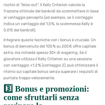
rischio di “blow‑out”. Il Kelly Criterion calcola la
frazione ottimale del bankroll da scommettere in base
al vantaggio percepito (ad esempio, se il conteggio
indica un vantaggio del 1,5 %, la scommessa Kelly è
0,015 del bankroll).
Integrare queste tecniche con i bonus è cruciale. Un
bonus di benvenuto del 100 % su 200 € offre capitale
extra, ma richiede spesso 30× di wagering. Se il
giocatore utilizza il Kelly Criterion su una sessione
con vantaggio +1,2 % (conteggio 2), può ottimizzare il
ritorno sul capitale bonus senza superare i requisiti di
puntata troppo velocemente.
3️⃣ Bonus e promozioni:
come sfruttarli senza