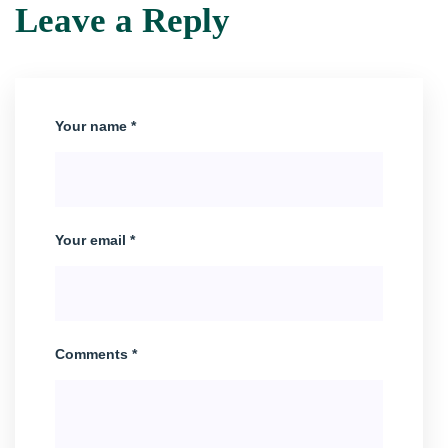
Leave a Reply
Your name *
Your email *
Comments *