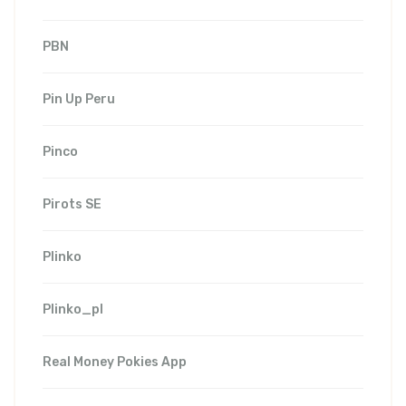
PBN
Pin Up Peru
Pinco
Pirots SE
Plinko
Plinko_pl
Real Money Pokies App