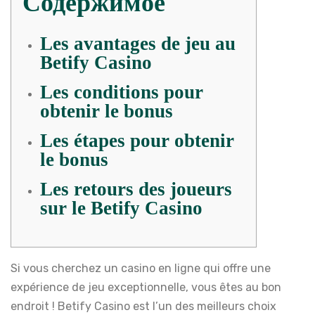
Содержимое
Les avantages de jeu au
Betify Casino
Les conditions pour
obtenir le bonus
Les étapes pour obtenir
le bonus
Les retours des joueurs
sur le Betify Casino
Si vous cherchez un casino en ligne qui offre une
expérience de jeu exceptionnelle, vous êtes au bon
endroit ! Betify Casino est l’un des meilleurs choix