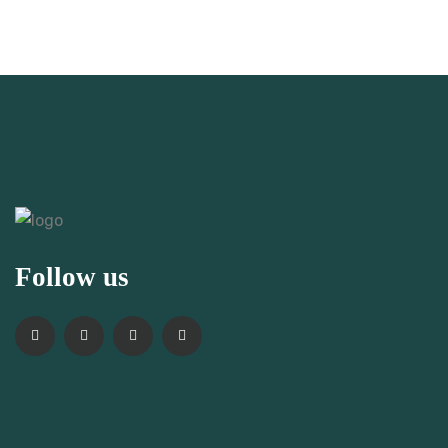
Follow us