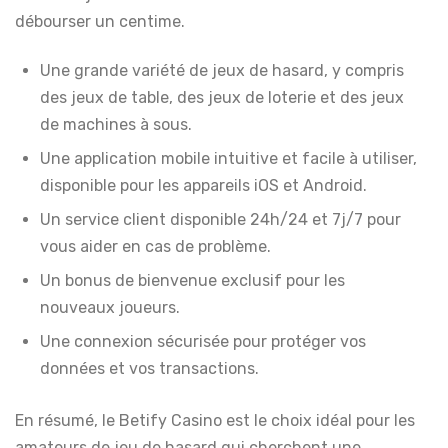
débourser un centime.
Une grande variété de jeux de hasard, y compris
des jeux de table, des jeux de loterie et des jeux
de machines à sous.
Une application mobile intuitive et facile à utiliser,
disponible pour les appareils iOS et Android.
Un service client disponible 24h/24 et 7j/7 pour
vous aider en cas de problème.
Un bonus de bienvenue exclusif pour les
nouveaux joueurs.
Une connexion sécurisée pour protéger vos
données et vos transactions.
En résumé, le Betify Casino est le choix idéal pour les
amateurs de jeu de hasard qui cherchent une