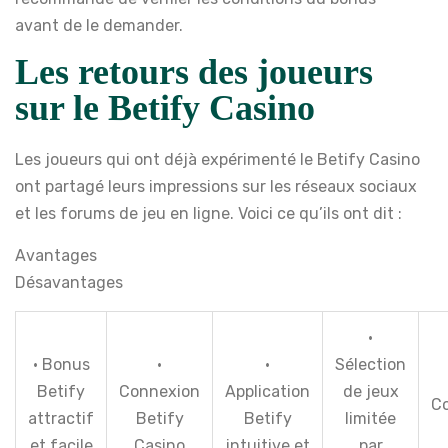
avant de le demander.
Les retours des joueurs
sur le Betify Casino
Les joueurs qui ont déjà expérimenté le Betify Casino
ont partagé leurs impressions sur les réseaux sociaux
et les forums de jeu en ligne. Voici ce qu’ils ont dit :
Avantages
Désavantages
•
• Bonus
•
•
Sélection
Betify
Connexion
Application
de jeux
C
attractif
Betify
Betify
limitée
et facile
Casino
intuitive et
par