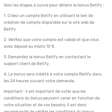
Voici les étapes à suivre pour obtenir le bonus Betify :
1. Créez un compte Betify en utilisant le lien de
création de compte disponible sur le site web de
Betify.
2. Vérifiez que votre compte est valide et que vous
avez déposé au moins 10 €.
3. Demandez le bonus Betify en contactant le
support client de Betify.
4. Le bonus sera crédité à votre compte Betify dans
les 24 heures suivant votre demande.
Important : il est important de noter que les
conditions du bonus peuvent varier en fonction de
votre situation et de vos besoins. Il est donc
recommandé de vérifier les conditions du bonus