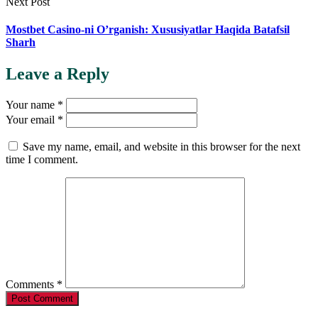
Next Post
Mostbet Casino-ni O’rganish: Xususiyatlar Haqida Batafsil
Sharh
Leave a Reply
Your name *
Your email *
Save my name, email, and website in this browser for the next
time I comment.
Comments *
Post Comment