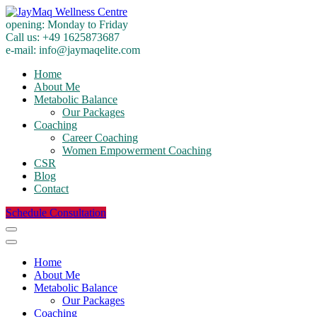
opening:
Monday to Friday
Call us:
+49 1625873687
e-mail:
info@jaymaqelite.com
Home
About Me
Metabolic Balance
Our Packages
Coaching
Career Coaching
Women Empowerment Coaching
CSR
Blog
Contact
Schedule Consultation
Home
About Me
Metabolic Balance
Our Packages
Coaching