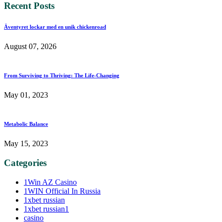
Recent Posts
Äventyret lockar med en unik chickenroad
August 07, 2026
From Surviving to Thriving: The Life-Changing
May 01, 2023
Metabolic Balance
May 15, 2023
Categories
1Win AZ Casino
1WIN Official In Russia
1xbet russian
1xbet russian1
casino