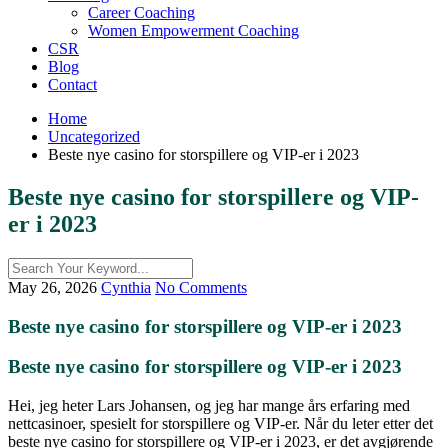
Career Coaching
Women Empowerment Coaching
CSR
Blog
Contact
Home
Uncategorized
Beste nye casino for storspillere og VIP-er i 2023
Beste nye casino for storspillere og VIP-
er i 2023
May 26, 2026
Cynthia
No Comments
Beste nye casino for storspillere og VIP-er i 2023
Beste nye casino for storspillere og VIP-er i 2023
Hei, jeg heter Lars Johansen, og jeg har mange års erfaring med
nettcasinoer, spesielt for storspillere og VIP-er. Når du leter etter det
beste nye casino for storspillere og VIP-er i 2023, er det avgjørende