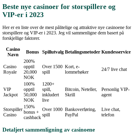
Beste nye casinoer for storspillere og
VIP-er i 2023
Her er en liste over de mest pålitelige og attraktive nye casinoene for
storspillere og VIP-er i 2023. Jeg vil sammenligne dem basert på
forskjellige faktorer.
Casino
Bonus
Spillutvalg
Betalingsmetoder
Kundesservice
Navn
200%
Casino
opptil
Over 1500
Kort, e-
24/7 live chat
Royale
20,000
spill
lommebøker
NOK
100%
1200+
VIP
opptil
spill,
Bitcoin, Neteller,
Personlig VIP-
Jackpot
50,000
inkludert
Skrill
agent
NOK
live
150%
Storspiller
Over 1000
Bankoverføring,
Live chat,
bonus +
Casino
spill
PayPal
telefon
cashback
Detaljert sammenligning av casinoene