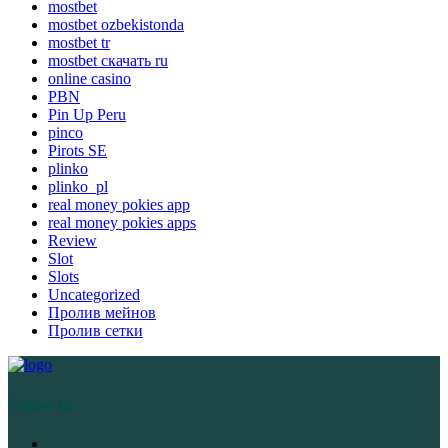
mostbet
mostbet ozbekistonda
mostbet tr
mostbet скачать ru
online casino
PBN
Pin Up Peru
pinco
Pirots SE
plinko
plinko_pl
real money pokies app
real money pokies apps
Review
Slot
Slots
Uncategorized
Пролив мейнов
Пролив сетки
Follow us