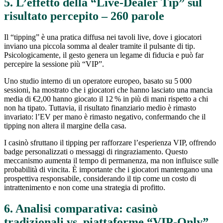
5. L’effetto della “Live‑Dealer Tip” sul
risultato percepito – 260 parole
Il “tipping” è una pratica diffusa nei tavoli live, dove i giocatori
inviano una piccola somma al dealer tramite il pulsante di tip.
Psicologicamente, il gesto genera un legame di fiducia e può far
percepire la sessione più “VIP”.
Uno studio interno di un operatore europeo, basato su 5 000
sessioni, ha mostrato che i giocatori che hanno lasciato una mancia
media di €2,00 hanno giocato il 12 % in più di mani rispetto a chi
non ha tipato. Tuttavia, il risultato finanziario medio è rimasto
invariato: l’EV per mano è rimasto negativo, confermando che il
tipping non altera il margine della casa.
I casinò sfruttano il tipping per rafforzare l’esperienza VIP, offrendo
badge personalizzati o messaggi di ringraziamento. Questo
meccanismo aumenta il tempo di permanenza, ma non influisce sulle
probabilità di vincita. È importante che i giocatori mantengano una
prospettiva responsabile, considerando il tip come un costo di
intrattenimento e non come una strategia di profitto.
6. Analisi comparativa: casinò
tradizionali vs. piattaforme “VIP‑Only” –