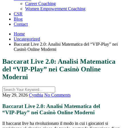
Career Coaching
Women Empowerment Coaching
CSR
Blog
Contact
Home
Uncategorized
Baccarat Live 2.0: Analisi Matematica del “VIP‑Play” nei
Casinò Online Moderni
Baccarat Live 2.0: Analisi Matematica
del “VIP‑Play” nei Casinò Online
Moderni
May 29, 2026
Cynthia
No Comments
Baccarat Live 2.0: Analisi Matematica del
“VIP‑Play” nei Casinò Online Moderni
Il baccarat live ha rivoluzionato il modo in cui i giocatori si