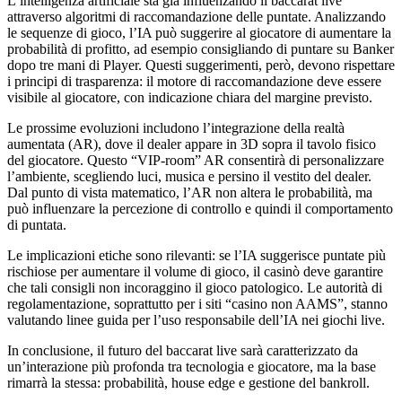
L’intelligenza artificiale sta già influenzando il baccarat live
attraverso algoritmi di raccomandazione delle puntate. Analizzando
le sequenze di gioco, l’IA può suggerire al giocatore di aumentare la
probabilità di profitto, ad esempio consigliando di puntare su Banker
dopo tre mani di Player. Questi suggerimenti, però, devono rispettare
i principi di trasparenza: il motore di raccomandazione deve essere
visibile al giocatore, con indicazione chiara del margine previsto.
Le prossime evoluzioni includono l’integrazione della realtà
aumentata (AR), dove il dealer appare in 3D sopra il tavolo fisico
del giocatore. Questo “VIP‑room” AR consentirà di personalizzare
l’ambiente, scegliendo luci, musica e persino il vestito del dealer.
Dal punto di vista matematico, l’AR non altera le probabilità, ma
può influenzare la percezione di controllo e quindi il comportamento
di puntata.
Le implicazioni etiche sono rilevanti: se l’IA suggerisce puntate più
rischiose per aumentare il volume di gioco, il casinò deve garantire
che tali consigli non incoraggino il gioco patologico. Le autorità di
regolamentazione, soprattutto per i siti “casino non AAMS”, stanno
valutando linee guida per l’uso responsabile dell’IA nei giochi live.
In conclusione, il futuro del baccarat live sarà caratterizzato da
un’interazione più profonda tra tecnologia e giocatore, ma la base
rimarrà la stessa: probabilità, house edge e gestione del bankroll.