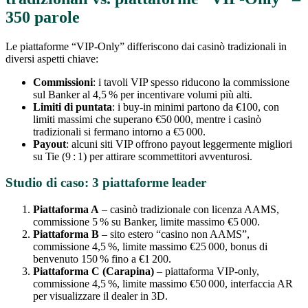
350 parole
Le piattaforme “VIP‑Only” differiscono dai casinò tradizionali in
diversi aspetti chiave:
Commissioni
: i tavoli VIP spesso riducono la commissione
sul Banker al 4,5 % per incentivare volumi più alti.
Limiti di puntata
: i buy‑in minimi partono da €100, con
limiti massimi che superano €50 000, mentre i casinò
tradizionali si fermano intorno a €5 000.
Payout
: alcuni siti VIP offrono payout leggermente migliori
su Tie (9 : 1) per attirare scommettitori avventurosi.
Studio di caso: 3 piattaforme leader
Piattaforma A
– casinò tradizionale con licenza AAMS,
commissione 5 % su Banker, limite massimo €5 000.
Piattaforma B
– sito estero “casino non AAMS”,
commissione 4,5 %, limite massimo €25 000, bonus di
benvenuto 150 % fino a €1 200.
Piattaforma C (Carapina)
– piattaforma VIP‑only,
commissione 4,5 %, limite massimo €50 000, interfaccia AR
per visualizzare il dealer in 3D.