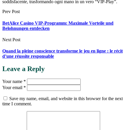
soddisfacente, trasformando ogni mano in un vero “VIP‑Play”.
Prev Post
BetAlice Casino VIP-Programm: Maximale Vorteile und
Belohnungen entdecken
Next Post
Quand la pleine conscience transforme le jeu en ligne : le récit
d’une réussite responsable
Leave a Reply
Your name *
Your email *
Save my name, email, and website in this browser for the next
time I comment.