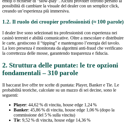
emoji o richieste di “slow‑play”. Alcuni provider offrono persino la
possibilità di cambiare la visuale del dealer con un semplice click,
creando un’esperienza più immersiva.
1.2. Il ruolo dei croupier professionisti (≈ 100 parole)
I dealer live sono selezionati tra professionisti con esperienza nei
casinò terrestri e abilità comunicative. Oltre a mescolare e distribuire
le carte, gestiscono il “tipping” e mantengono l’energia del tavolo.
La loro presenza è monitorata da algoritmi anti‑fraud che verificano
la correttezza delle mosse, garantendo trasparenza e fiducia.
2. Struttura delle puntate: le tre opzioni
fondamentali – 310 parole
Il baccarat live offre tre scelte di puntata: Player, Banker e Tie. Le
probabilità teoriche, calcolate su un mazzo di sei decine, sono le
seguenti:
Player
: 44,62 % di vincita, house edge 1,24 %
Banker
: 45,86 % di vincita, house edge 1,06 % (dopo la
commissione del 5 % sulla vincita)
Tie
: 9,52 % di vincita, house edge 14,36 %