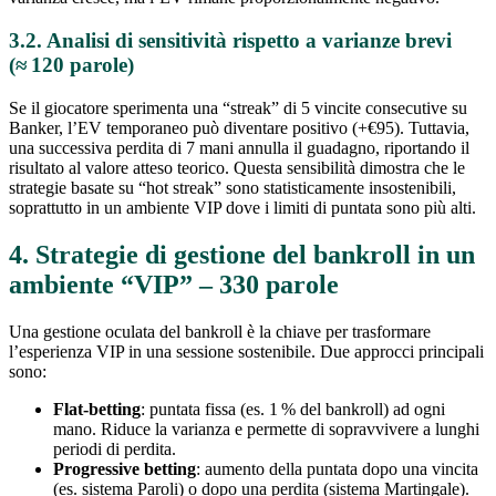
3.2. Analisi di sensitività rispetto a varianze brevi
(≈ 120 parole)
Se il giocatore sperimenta una “streak” di 5 vincite consecutive su
Banker, l’EV temporaneo può diventare positivo (+€95). Tuttavia,
una successiva perdita di 7 mani annulla il guadagno, riportando il
risultato al valore atteso teorico. Questa sensibilità dimostra che le
strategie basate su “hot streak” sono statisticamente insostenibili,
soprattutto in un ambiente VIP dove i limiti di puntata sono più alti.
4. Strategie di gestione del bankroll in un
ambiente “VIP” – 330 parole
Una gestione oculata del bankroll è la chiave per trasformare
l’esperienza VIP in una sessione sostenibile. Due approcci principali
sono:
Flat‑betting
: puntata fissa (es. 1 % del bankroll) ad ogni
mano. Riduce la varianza e permette di sopravvivere a lunghi
periodi di perdita.
Progressive betting
: aumento della puntata dopo una vincita
(es. sistema Paroli) o dopo una perdita (sistema Martingale).