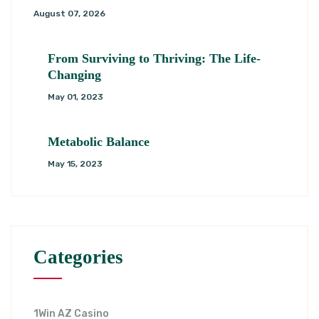
August 07, 2026
From Surviving to Thriving: The Life-
Changing
May 01, 2023
Metabolic Balance
May 15, 2023
Categories
1Win AZ Casino