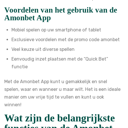
Voordelen van het gebruik van de
Amonbet App
Mobiel spelen op uw smartphone of tablet
Exclusieve voordelen met de promo code amonbet
Veel keuze uit diverse spellen
Eenvoudig inzet plaatsen met de “Quick Bet”
functie
Met de Amonbet App kunt u gemakkelijk en snel
spelen, waar en wanneer u maar wilt. Het is een ideale
manier om uw vrije tijd te vullen en kunt u ook
winnen!
Wat zijn de belangrijkste