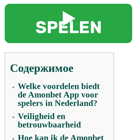
▶️
SPELEN
Содержимое
Welke voordelen biedt
de Amonbet App voor
spelers in Nederland?
Veiligheid en
betrouwbaarheid
Hoe kan ik de Amonbet