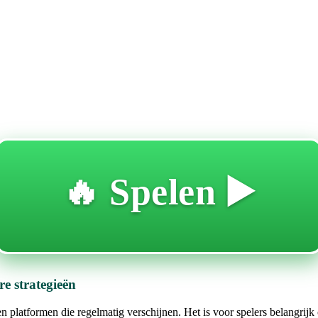
🔥 Spelen ▶️
e strategieën
 platformen die regelmatig verschijnen. Het is voor spelers belangrijk