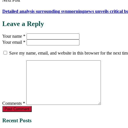
Next Post
Detailed analysis surrounding svnmorningnews unveils critical bu
Leave a Reply
Your name *
Your email *
Save my name, email, and website in this browser for the next ti
Comments *
Post Comment
Recent Posts