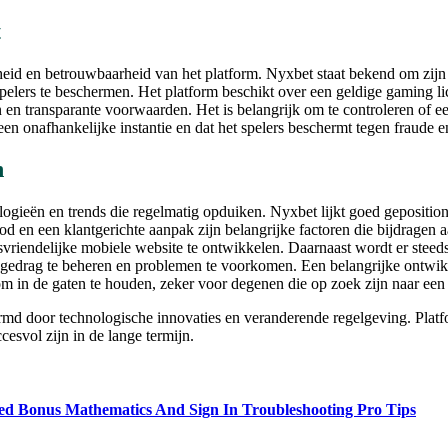
t
ligheid en betrouwbaarheid van het platform. Nyxbet staat bekend om zi
elers te beschermen. Het platform beschikt over een geldige gaming lic
 en transparante voorwaarden. Het is belangrijk om te controleren of een
een onafhankelijke instantie en dat het spelers beschermt tegen fraude e
n
ogieën en trends die regelmatig opduiken. Nyxbet lijkt goed geposition
bod en een klantgerichte aanpak zijn belangrijke factoren die bijdragen
ksvriendelijke mobiele website te ontwikkelen. Daarnaast wordt er ste
kgedrag te beheren en problemen te voorkomen. Een belangrijke ontwikk
rm om in de gaten te houden, zeker voor degenen die op zoek zijn naar e
md door technologische innovaties en veranderende regelgeving. Platf
cesvol zijn in de lange termijn.
ed Bonus Mathematics And Sign In Troubleshooting Pro Tips