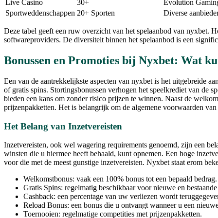
Live Casino
30+
Evolution Gaming
Sportweddenschappen
20+ Sporten
Diverse aanbiede
Deze tabel geeft een ruw overzicht van het spelaanbod van nyxbet. Het
softwareproviders. De diversiteit binnen het spelaanbod is een signific
Bonussen en Promoties bij Nyxbet: Wat k
Een van de aantrekkelijkste aspecten van nyxbet is het uitgebreide
of gratis spins. Stortingsbonussen verhogen het speelkrediet van de 
bieden een kans om zonder risico prijzen te winnen. Naast de welkoms
prijzenpakketten. Het is belangrijk om de algemene voorwaarden van d
Het Belang van Inzetvereisten
Inzetvereisten, ook wel wagering requirements genoemd, zijn een bel
winsten die u hiermee heeft behaald, kunt opnemen. Een hoge inzetve
voor die met de meest gunstige inzetvereisten. Nyxbet staat erom bekend
Welkomstbonus: vaak een 100% bonus tot een bepaald bedrag.
Gratis Spins: regelmatig beschikbaar voor nieuwe en bestaande 
Cashback: een percentage van uw verliezen wordt teruggegeve
Reload Bonus: een bonus die u ontvangt wanneer u een nieuwe 
Toernooien: regelmatige competities met prijzenpakketten.