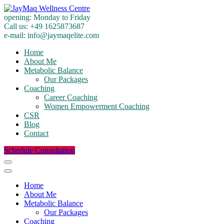
opening:
Monday to Friday
Call us:
+49 1625873687
e-mail:
info@jaymaqelite.com
Home
About Me
Metabolic Balance
Our Packages
Coaching
Career Coaching
Women Empowerment Coaching
CSR
Blog
Contact
Schedule Consultation
Home
About Me
Metabolic Balance
Our Packages
Coaching