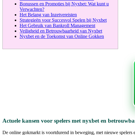
Bonussen en Promoties bij Nyxbet: Wat kunt u
Verwachten?
Het Belang van Inzetvereisten
Strategieën voor Succesvol Spelen bij Nyxbet
Het Gebruik van Bankroll Management
Veiligheid en Betrouwbaarheid van Nyxbet
Nyxbet en de Toekomst van Online Gokken
Actuele kansen voor spelers met nyxbet en betrouwbar
De online gokmarkt is voortdurend in beweging, met nieuwe spelers en