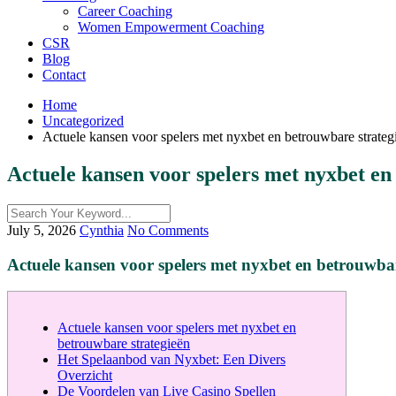
Career Coaching
Women Empowerment Coaching
CSR
Blog
Contact
Home
Uncategorized
Actuele kansen voor spelers met nyxbet en betrouwbare strateg
Actuele kansen voor spelers met nyxbet en
July 5, 2026
Cynthia
No Comments
Actuele kansen voor spelers met nyxbet en betrouwbar
Actuele kansen voor spelers met nyxbet en
betrouwbare strategieën
Het Spelaanbod van Nyxbet: Een Divers
Overzicht
De Voordelen van Live Casino Spellen