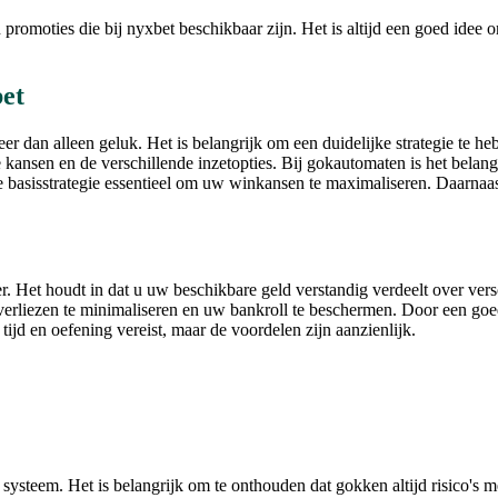
promoties die bij nyxbet beschikbaar zijn. Het is altijd een goed idee
bet
meer dan alleen geluk. Het is belangrijk om een duidelijke strategie te 
 de kansen en de verschillende inzetopties. Bij gokautomaten is het bel
e basisstrategie essentieel om uw winkansen te maximaliseren. Daarnaast
r. Het houdt in dat u uw beschikbare geld verstandig verdeelt over vers
m verliezen te minimaliseren en uw bankroll te beschermen. Door een go
tijd en oefening vereist, maar de voordelen zijn aanzienlijk.
steem. Het is belangrijk om te onthouden dat gokken altijd risico's me