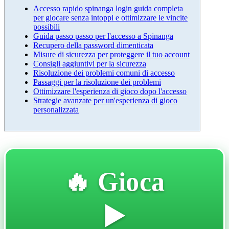
Accesso rapido spinanga login guida completa
per giocare senza intoppi e ottimizzare le vincite
possibili
Guida passo passo per l'accesso a Spinanga
Recupero della password dimenticata
Misure di sicurezza per proteggere il tuo account
Consigli aggiuntivi per la sicurezza
Risoluzione dei problemi comuni di accesso
Passaggi per la risoluzione dei problemi
Ottimizzare l'esperienza di gioco dopo l'accesso
Strategie avanzate per un'esperienza di gioco
personalizzata
🔥 Gioca
▶️