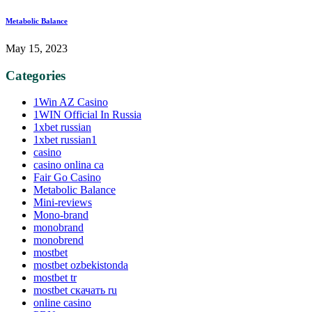
Metabolic Balance
May 15, 2023
Categories
1Win AZ Casino
1WIN Official In Russia
1xbet russian
1xbet russian1
casino
casino onlina ca
Fair Go Casino
Metabolic Balance
Mini-reviews
Mono-brand
monobrand
monobrend
mostbet
mostbet ozbekistonda
mostbet tr
mostbet скачать ru
online casino