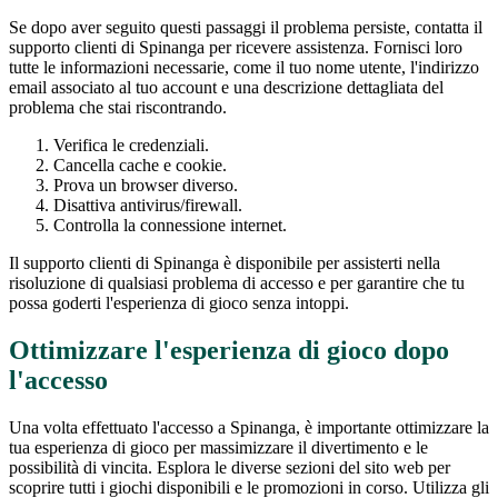
Se dopo aver seguito questi passaggi il problema persiste, contatta il
supporto clienti di Spinanga per ricevere assistenza. Fornisci loro
tutte le informazioni necessarie, come il tuo nome utente, l'indirizzo
email associato al tuo account e una descrizione dettagliata del
problema che stai riscontrando.
Verifica le credenziali.
Cancella cache e cookie.
Prova un browser diverso.
Disattiva antivirus/firewall.
Controlla la connessione internet.
Il supporto clienti di Spinanga è disponibile per assisterti nella
risoluzione di qualsiasi problema di accesso e per garantire che tu
possa goderti l'esperienza di gioco senza intoppi.
Ottimizzare l'esperienza di gioco dopo
l'accesso
Una volta effettuato l'accesso a Spinanga, è importante ottimizzare la
tua esperienza di gioco per massimizzare il divertimento e le
possibilità di vincita. Esplora le diverse sezioni del sito web per
scoprire tutti i giochi disponibili e le promozioni in corso. Utilizza gli