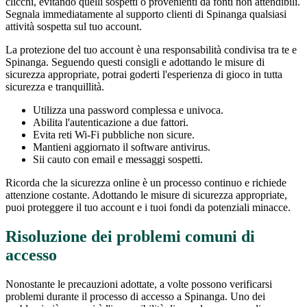
clicchi, evitando quelli sospetti o provenienti da fonti non attendibili.
Segnala immediatamente al supporto clienti di Spinanga qualsiasi
attività sospetta sul tuo account.
La protezione del tuo account è una responsabilità condivisa tra te e
Spinanga. Seguendo questi consigli e adottando le misure di
sicurezza appropriate, potrai goderti l'esperienza di gioco in tutta
sicurezza e tranquillità.
Utilizza una password complessa e univoca.
Abilita l'autenticazione a due fattori.
Evita reti Wi-Fi pubbliche non sicure.
Mantieni aggiornato il software antivirus.
Sii cauto con email e messaggi sospetti.
Ricorda che la sicurezza online è un processo continuo e richiede
attenzione costante. Adottando le misure di sicurezza appropriate,
puoi proteggere il tuo account e i tuoi fondi da potenziali minacce.
Risoluzione dei problemi comuni di
accesso
Nonostante le precauzioni adottate, a volte possono verificarsi
problemi durante il processo di accesso a Spinanga. Uno dei