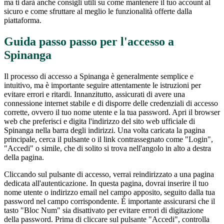
ma ti darà anche consigli utili su come mantenere il tuo account al
sicuro e come sfruttare al meglio le funzionalità offerte dalla
piattaforma.
Guida passo passo per l'accesso a
Spinanga
Il processo di accesso a Spinanga è generalmente semplice e
intuitivo, ma è importante seguire attentamente le istruzioni per
evitare errori e ritardi. Innanzitutto, assicurati di avere una
connessione internet stabile e di disporre delle credenziali di accesso
corrette, ovvero il tuo nome utente e la tua password. Apri il browser
web che preferisci e digita l'indirizzo del sito web ufficiale di
Spinanga nella barra degli indirizzi. Una volta caricata la pagina
principale, cerca il pulsante o il link contrassegnato come "Login",
"Accedi" o simile, che di solito si trova nell'angolo in alto a destra
della pagina.
Cliccando sul pulsante di accesso, verrai reindirizzato a una pagina
dedicata all'autenticazione. In questa pagina, dovrai inserire il tuo
nome utente o indirizzo email nel campo apposito, seguito dalla tua
password nel campo corrispondente. È importante assicurarsi che il
tasto "Bloc Num" sia disattivato per evitare errori di digitazione
della password. Prima di cliccare sul pulsante "Accedi", controlla