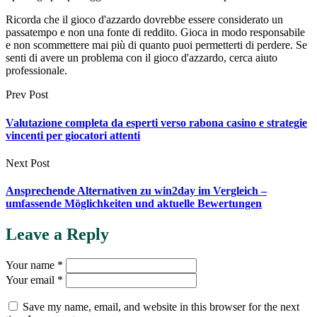
Ricorda che il gioco d'azzardo dovrebbe essere considerato un
passatempo e non una fonte di reddito. Gioca in modo responsabile
e non scommettere mai più di quanto puoi permetterti di perdere. Se
senti di avere un problema con il gioco d'azzardo, cerca aiuto
professionale.
Prev Post
Valutazione completa da esperti verso rabona casino e strategie
vincenti per giocatori attenti
Next Post
Ansprechende Alternativen zu win2day im Vergleich –
umfassende Möglichkeiten und aktuelle Bewertungen
Leave a Reply
Your name *
Your email *
Save my name, email, and website in this browser for the next