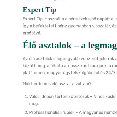
Expert Tip
Expert Tip: Használja a bónuszok első napját a 
Így a befektetett pénz gyorsabban visszatér, é
profitává.
Élő asztalok – a legmag
Az élő asztalok a legnagyobb vonzerőt jelentik 
között megtalálható a klasszikus blackjack, a ro
platformon, magyar ügyfélszolgálattal és 24/7
Miért érdemes élő asztalra váltani?
Valós időben történő döntések – Nincs késlelt
meg.
Professzionális krupiék – A magyar és nemze