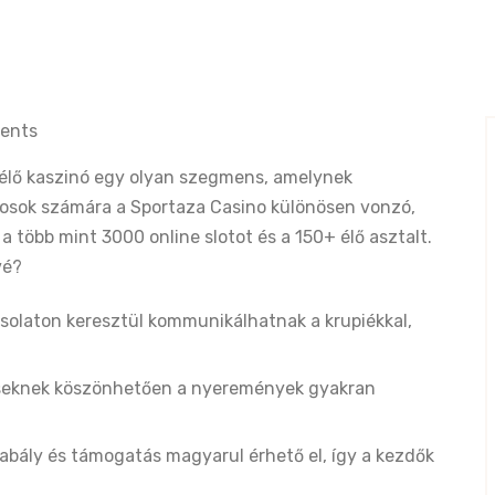
ents
z élő kaszinó egy olyan szegmens, amelynek
osok számára a Sportaza Casino különösen vonzó,
a több mint 3000 online slotot és a 150+ élő asztalt.
vé?
csolaton keresztül kommunikálhatnak a krupiékkal,
etéseknek köszönhetően a nyeremények gyakran
abály és támogatás magyarul érhető el, így a kezdők