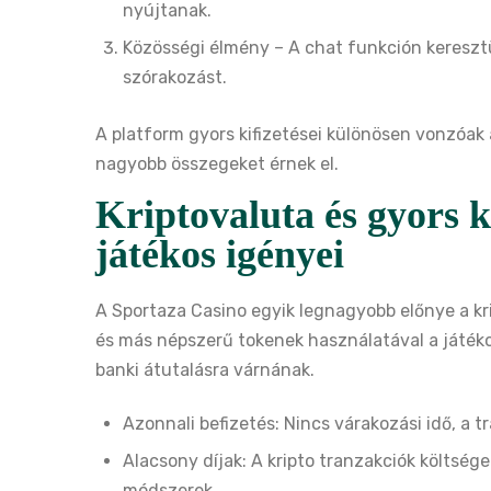
nyújtanak.
Közösségi élmény – A chat funkción keresztü
szórakozást.
A platform gyors kifizetései különösen vonzóak
nagyobb összegeket érnek el.
Kriptovaluta és gyors k
játékos igényei
A Sportaza Casino egyik legnagyobb előnye a kri
és más népszerű tokenek használatával a játéko
banki átutalásra várnának.
Azonnali befizetés: Nincs várakozási idő, a 
Alacsony díjak: A kripto tranzakciók költsé
módszerek.