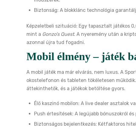
Biztonság: A blokklánc technológia garantál
Képzeletbeli szituáció: Egy tapasztalt játékos 0
mint a
Gonzo’s Quest
. A nyeremény után a kripto
azonnal újra tud fogadni.
Mobil élmény – játék b
A mobil játék ma már elvárás, nem luxus. A Spo
okostelefonon és tableten tökéletesen működik.
áttekinthetők, és a játékok betöltése gyors.
Élő kaszinó mobilon: A live dealer asztalok 
Push értesítések: A legújabb bónuszokról és
Biztonságos bejelentkezés: Kétfaktoros hitel