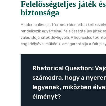
Felelősségteljes játék 
biztonsága
Minden online platformnak kiemelten kell kezel
rendelkezik egyértelmű felelősségteljes játék e
valós idejű játékidő-figyelő. A licencelés tekin
engedélyével működik, ami garantálja a fair pl
Rhetorical Question: Va
számodra, hogy a nyere
legyenek, miközben élvez
élményt?