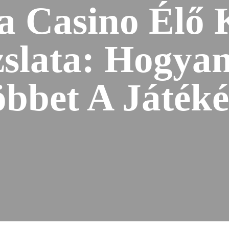
a Casino Élő 
zslata: Hogya
öbbet A Játék