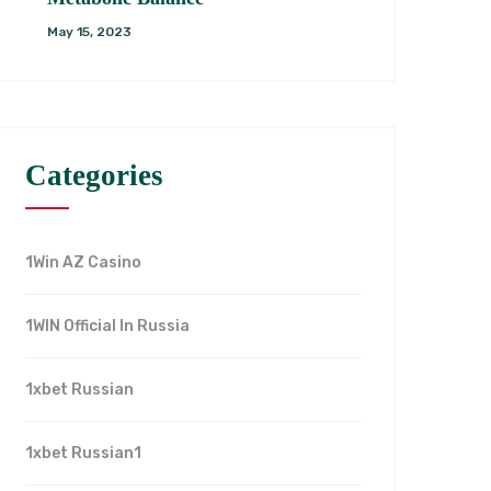
May 15, 2023
Categories
1Win AZ Casino
1WIN Official In Russia
1xbet Russian
1xbet Russian1