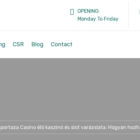
OPENING:
Monday To Friday
ng
CSR
Blog
Contact
portaza Casino élő kaszinó és slot varázslata: Hogyan hozh