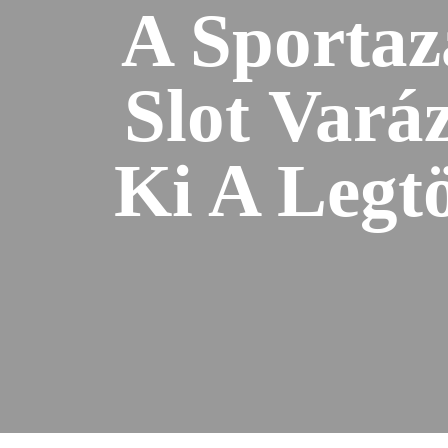
A Sportaz
Slot Vará
Ki A Legt