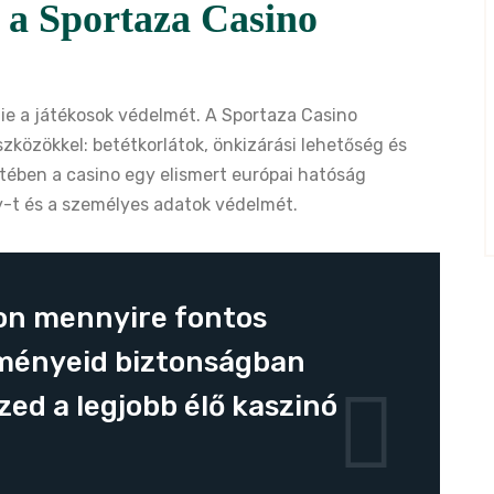
és a Sportaza Casino
nie a játékosok védelmét. A Sportaza Casino
szközökkel: betétkorlátok, önkizárási lehetőség és
tetében a casino egy elismert európai hatóság
ay-t és a személyes adatok védelmét.
jon mennyire fontos
ményeid biztonságban
ed a legjobb élő kaszinó