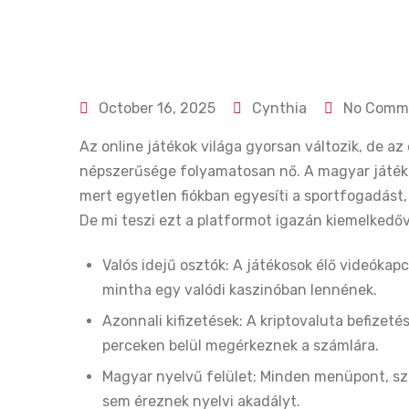
October 16, 2025
Cynthia
No Comm
Az online játékok világa gyorsan változik, de a
népszerűsége folyamatosan nő. A magyar játék
mert egyetlen fiókban egyesíti a sportfogadást, 
De mi teszi ezt a platformot igazán kiemelkedő
Valós idejű osztók: A játékosok élő videókap
mintha egy valódi kaszinóban lennének.
Azonnali kifizetések: A kriptovaluta befiz
perceken belül megérkeznek a számlára.
Magyar nyelvű felület: Minden menüpont, sz
sem éreznek nyelvi akadályt.