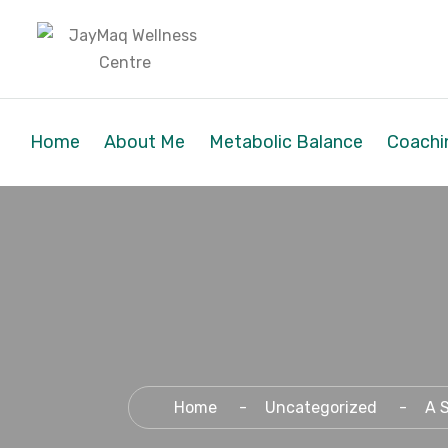
Home
About Me
Metabolic Balance
Coachi
Home
Uncategorized
A S