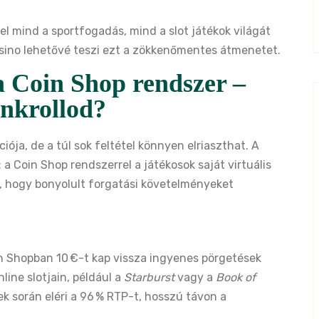
l mind a sportfogadás, mind a slot játékok világát
asino lehetővé teszi ezt a zökkenőmentes átmenetet.
a Coin Shop rendszer –
ankrollod?
ója, de a túl sok feltétel könnyen elriaszthat. A
a Coin Shop rendszerrel a játékosok saját virtuális
l, hogy bonyolult forgatási követelményeket
oin Shopban 10 €-t kap vissza ingyenes pörgetések
ine slotjain, például a
Starburst
vagy a
Book of
k során eléri a 96 % RTP-t, hosszú távon a