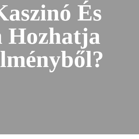
Kaszinó És
n Hozhatja
élményből?