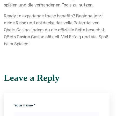
spielen und die vorhandenen Tools zu nutzen.
Ready to experience these benefits? Beginne jetzt
deine Reise und entdecke das volle Potential von
Qbets Casino, indem du die offizielle Seite besuchst:
QBets Casino Casino offiziell
. Viel Erfolg und viel Spaß
beim Spielen!
Leave a Reply
Your name *