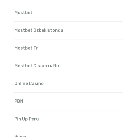
Mostbet
Mostbet Ozbekistonda
Mostbet Tr
Mostbet Скачать Ru
Online Casino
PBN
Pin Up Peru
Pinco