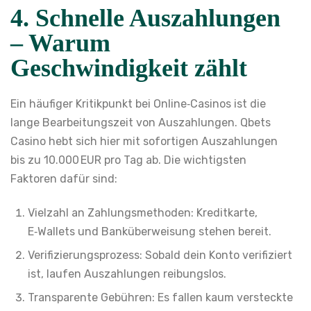
4. Schnelle Auszahlungen
– Warum
Geschwindigkeit zählt
Ein häufiger Kritikpunkt bei Online‑Casinos ist die
lange Bearbeitungszeit von Auszahlungen. Qbets
Casino hebt sich hier mit sofortigen Auszahlungen
bis zu 10.000 EUR pro Tag ab. Die wichtigsten
Faktoren dafür sind:
Vielzahl an Zahlungsmethoden: Kreditkarte,
E‑Wallets und Banküberweisung stehen bereit.
Verifizierungsprozess: Sobald dein Konto verifiziert
ist, laufen Auszahlungen reibungslos.
Transparente Gebühren: Es fallen kaum versteckte