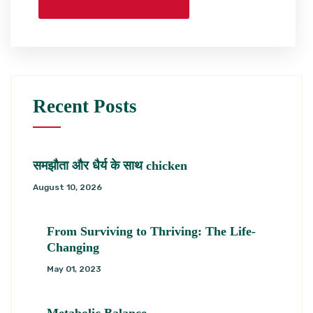
Recent Posts
समझौता और धैर्य के साथ chicken
August 10, 2026
From Surviving to Thriving: The Life-
Changing
May 01, 2023