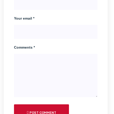
Your email *
Comments *
POST COMMENT