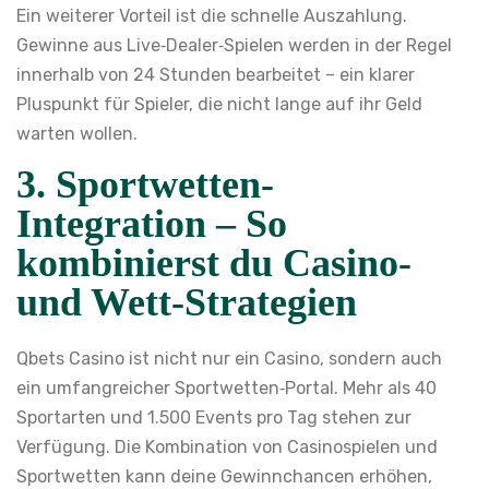
Ein weiterer Vorteil ist die schnelle Auszahlung.
Gewinne aus Live‑Dealer‑Spielen werden in der Regel
innerhalb von 24 Stunden bearbeitet – ein klarer
Pluspunkt für Spieler, die nicht lange auf ihr Geld
warten wollen.
3. Sportwetten-
Integration – So
kombinierst du Casino‑
und Wett‑Strategien
Qbets Casino ist nicht nur ein Casino, sondern auch
ein umfangreicher Sportwetten‑Portal. Mehr als 40
Sportarten und 1.500 Events pro Tag stehen zur
Verfügung. Die Kombination von Casinospielen und
Sportwetten kann deine Gewinnchancen erhöhen,