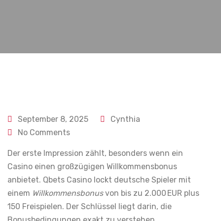
September 8, 2025
Cynthia
No Comments
Der erste Impression zählt, besonders wenn ein
Casino einen großzügigen Willkommensbonus
anbietet. Qbets Casino lockt deutsche Spieler mit
einem
Willkommensbonus
von bis zu 2.000 EUR plus
150 Freispielen. Der Schlüssel liegt darin, die
Bonusbedingungen exakt zu verstehen.