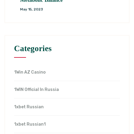
Metabolic Balance
May 15, 2023
Categories
1Win AZ Casino
1WIN Official In Russia
1xbet Russian
1xbet Russian1