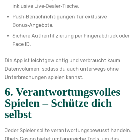
inklusive Live‑Dealer‑Tische.
Push‑Benachrichtigungen für exklusive
Bonus‑Angebote.
Sichere Authentifizierung per Fingerabdruck oder
Face ID.
Die App ist leichtgewichtig und verbraucht kaum
Datenvolumen, sodass du auch unterwegs ohne
Unterbrechungen spielen kannst.
6. Verantwortungsvolles
Spielen – Schütze dich
selbst
Jeder Spieler sollte verantwortungsbewusst handeln.
Qbets Casino bietet umfangreiche Tools, um das