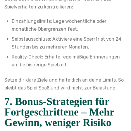
Spielverhalten zu kontrollieren:
Einzahlungslimits: Lege wöchentliche oder
monatliche Obergrenzen fest.
Selbstausschluss: Aktiviere eine Sperrfrist von 24
Stunden bis zu mehreren Monaten.
Reality‑Check: Erhalte regelmäßige Erinnerungen
an die bisherige Spielzeit.
Setze dir klare Ziele und halte dich an deine Limits. So
bleibt das Spiel Spaß und wird nicht zur Belastung.
7. Bonus‑Strategien für
Fortgeschrittene – Mehr
Gewinn, weniger Risiko