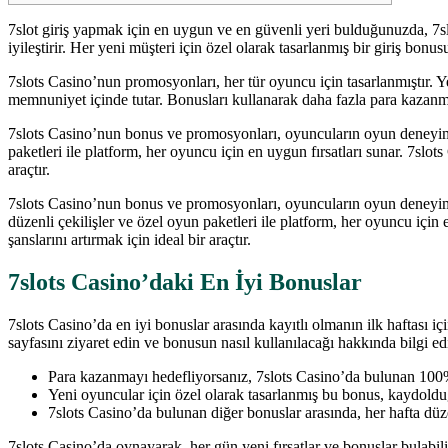
7slot giriş yapmak için en uygun ve en güvenli yeri bulduğunuzda, 7s
iyileştirir. Her yeni müşteri için özel olarak tasarlanmış bir giriş bonusu
7slots Casino’nun promosyonları, her tür oyuncu için tasarlanmıştır. Ye
memnuniyet içinde tutar. Bonusları kullanarak daha fazla para kazanma 
7slots Casino’nun bonus ve promosyonları, oyuncuların oyun deneyimini
paketleri ile platform, her oyuncu için en uygun fırsatları sunar. 7s
araçtır.
7slots Casino’nun bonus ve promosyonları, oyuncuların oyun deneyimini
düzenli çekilişler ve özel oyun paketleri ile platform, her oyuncu iç
şanslarını artırmak için ideal bir araçtır.
7slots Casino’daki En İyi Bonuslar
7slots Casino’da en iyi bonuslar arasında kayıtlı olmanın ilk haftası i
sayfasını ziyaret edin ve bonusun nasıl kullanılacağı hakkında bilgi ed
Para kazanmayı hedefliyorsanız, 7slots Casino’da bulunan 100%
Yeni oyuncular için özel olarak tasarlanmış bu bonus, kaydolduğ
7slots Casino’da bulunan diğer bonuslar arasında, her hafta düze
7slots Casino’da oynayarak, her gün yeni fırsatlar ve bonuslar bulabil