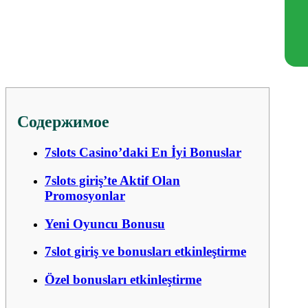
Содержимое
7slots Casino’daki En İyi Bonuslar
7slots giriş’te Aktif Olan
Promosyonlar
Yeni Oyuncu Bonusu
7slot giriş ve bonusları etkinleştirme
Özel bonusları etkinleştirme