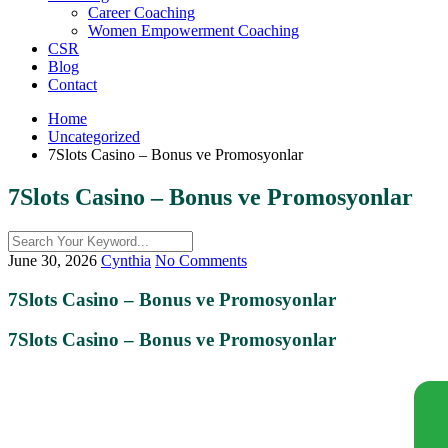
Career Coaching
Women Empowerment Coaching
CSR
Blog
Contact
Home
Uncategorized
7Slots Casino – Bonus ve Promosyonlar
7Slots Casino – Bonus ve Promosyonlar
June 30, 2026
Cynthia
No Comments
7Slots Casino – Bonus ve Promosyonlar
7Slots Casino – Bonus ve Promosyonlar