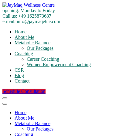
opening:
Monday to Friday
Call us:
+49 1625873687
e-mail:
info@jaymaqelite.com
Home
About Me
Metabolic Balance
Our Packages
Coaching
Career Coaching
Women Empowerment Coaching
CSR
Blog
Contact
Schedule Consultation
Home
About Me
Metabolic Balance
Our Packages
Coaching