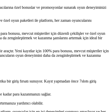
anıcılarına özel bonuslar ve promosyonlar sunarak oyun deneyiminizi
 ve özel oyun paketleri ile platform, her zaman oyuncularını
para bonusu, mevcut müşteriler için düzenli çekilişler ve özel oyun
 da zenginleştirmek ve kazanma şanslarını artırmak için ideal bir
 araçtır. Yeni kayıtlar için 100% para bonusu, mevcut müşteriler için
, oyuncuların oyun deneyimini daha da zenginleştirmek ve kazanma
ika bir giriş fırsatı sunuyor. Kayıt yapmadan önce 7slots giriş
e kadar para kazanmanızı sağlar.
tırmanıza yardımcı olabilir.
 platform, oyuncular için en iyi deneyimleri sunmayı amaçlıyor ve her