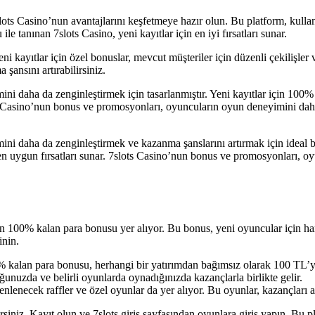
lots Casino’nun avantajlarını keşfetmeye hazır olun. Bu platform, kull
 ile tanınan 7slots Casino, yeni kayıtlar için en iyi fırsatları sunar.
ni kayıtlar için özel bonuslar, mevcut müşteriler için düzenli çekilişler
şansını artırabilirsiniz.
 daha da zenginleştirmek için tasarlanmıştır. Yeni kayıtlar için 100% 
lots Casino’nun bonus ve promosyonları, oyuncuların oyun deneyimini daha
 daha da zenginleştirmek ve kazanma şanslarını artırmak için ideal bir
in en uygun fırsatları sunar. 7slots Casino’nun bonus ve promosyonları
çin 100% kalan para bonusu yer alıyor. Bu bonus, yeni oyuncular için har
inin.
 kalan para bonusu, herhangi bir yatırımdan bağımsız olarak 100 TL’y
unuzda ve belirli oyunlarda oynadığınızda kazançlarla birlikte gelir.
nlenecek raffler ve özel oyunlar da yer alıyor. Bu oyunlar, kazançları ar
irsiniz. Kayıt olun ve 7slots giriş sayfasından oyunlara giriş yapın. Bu