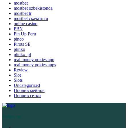
mostbet
mostbet ozbekistonda
mostbet tr
mostbet скачать ru
online casino
PBN
Pin Up Peru
pinco
Pirots SE
plinko
plinko_pl
real money pokies app
real money pokies apps
Review
Slot
Slots
Uncategorized
Пролив мейнов
Пролив сетки
Follow us