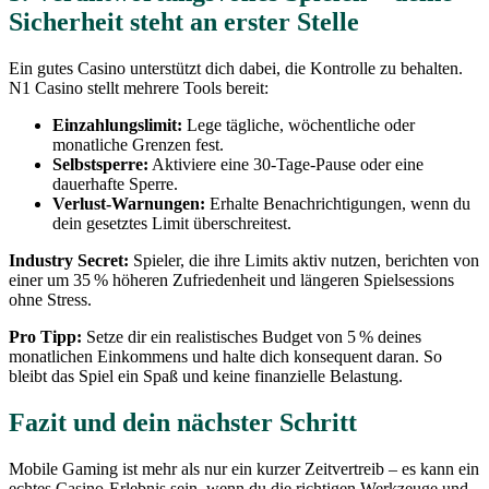
Sicherheit steht an erster Stelle
Ein gutes Casino unterstützt dich dabei, die Kontrolle zu behalten.
N1 Casino stellt mehrere Tools bereit:
Einzahlungslimit:
Lege tägliche, wöchentliche oder
monatliche Grenzen fest.
Selbstsperre:
Aktiviere eine 30‑Tage‑Pause oder eine
dauerhafte Sperre.
Verlust‑Warnungen:
Erhalte Benachrichtigungen, wenn du
dein gesetztes Limit überschreitest.
Industry Secret:
Spieler, die ihre Limits aktiv nutzen, berichten von
einer um 35 % höheren Zufriedenheit und längeren Spielsessions
ohne Stress.
Pro Tipp:
Setze dir ein realistisches Budget von 5 % deines
monatlichen Einkommens und halte dich konsequent daran. So
bleibt das Spiel ein Spaß und keine finanzielle Belastung.
Fazit und dein nächster Schritt
Mobile Gaming ist mehr als nur ein kurzer Zeitvertreib – es kann ein
echtes Casino‑Erlebnis sein, wenn du die richtigen Werkzeuge und