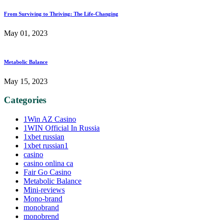
From Surviving to Thriving: The Life-Changing
May 01, 2023
Metabolic Balance
May 15, 2023
Categories
1Win AZ Casino
1WIN Official In Russia
1xbet russian
1xbet russian1
casino
casino onlina ca
Fair Go Casino
Metabolic Balance
Mini-reviews
Mono-brand
monobrand
monobrend