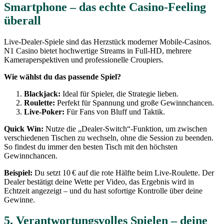
Smartphone – das echte Casino‑Feeling
überall
Live‑Dealer‑Spiele sind das Herzstück moderner Mobile‑Casinos.
N1 Casino bietet hochwertige Streams in Full‑HD, mehrere
Kameraperspektiven und professionelle Croupiers.
Wie wählst du das passende Spiel?
Blackjack:
Ideal für Spieler, die Strategie lieben.
Roulette:
Perfekt für Spannung und große Gewinnchancen.
Live‑Poker:
Für Fans von Bluff und Taktik.
Quick Win:
Nutze die „Dealer‑Switch“-Funktion, um zwischen
verschiedenen Tischen zu wechseln, ohne die Session zu beenden.
So findest du immer den besten Tisch mit den höchsten
Gewinnchancen.
Beispiel:
Du setzt 10 € auf die rote Hälfte beim Live‑Roulette. Der
Dealer bestätigt deine Wette per Video, das Ergebnis wird in
Echtzeit angezeigt – und du hast sofortige Kontrolle über deine
Gewinne.
5. Verantwortungsvolles Spielen – deine