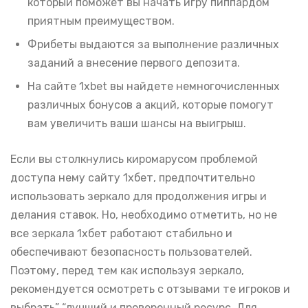
который поможет вы начать игру пиппардом
приятным преимуществом.
Фрибеты выдаются за выполнение различных
заданий а внесение первого депозита.
На сайте 1xbet вы найдете немногочисленных
различных бонусов а акций, которые помогут
вам увеличить ваши шансы на выигрыш.
Если вы столкнулись киромарусом проблемой
доступа нему сайту 1хбет, предпочтительно
использовать зеркало для продолжения игры и
делания ставок. Но, необходимо отметить, но не
все зеркала 1хбет работают стабильно и
обеспечивают безопасность пользователей.
Поэтому, перед тем как используя зеркало,
рекомендуется осмотреть с отзывами те игроков и
выбрать” “лучший и проверенный ресурс. Для