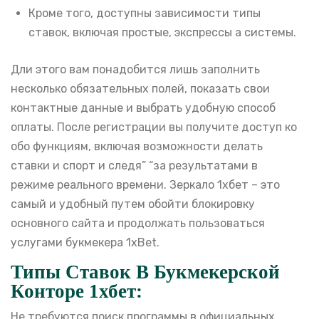
Кроме того, доступны зависимости типы
ставок, включая простые, экспрессы а системы.
Дли этого вам понадобится лишь заполнить
несколько обязательных полей, показать свои
контактные данные и выбрать удобную способ
оплаты. После регистрации вы получите доступ ко
обо функциям, включая возможности делать
ставки и спорт и следя” “за результатами в
режиме реального времени. Зеркало 1хбет – это
самый и удобный путем обойти блокировку
основного сайта и продолжать пользоваться
услугами букмекера
1xBet
.
Типы Ставок В Букмекерской
Конторе 1хбет:
Не требуются поиск программы в официальных