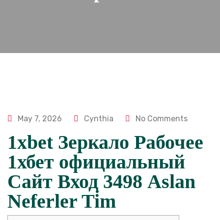
May 7, 2026
Cynthia
No Comments
1xbet Зеркало Рабочее
1хбет официальный
Сайт Вход 3498 Aslan
Neferler Ti̇m