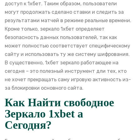
доступ к 1хбет. Таким образом, пользователи
могут продолжать сделано ставки и следить за
результатами матчей в режиме реальные времени.
Кроме только, зеркало 1хбет определяет
безопасность данных пользователей, так как
может полностью соответствует специфическому
сайту и использовать ту же систему шифрования.
В существенно, 1хбет зеркало работающее на
сегодня – это полезный инструмент дли тех, кто
не хочет прекращать саму игровую активность из-
за блокировки основного сайта.
Как Найти свободное
Зеркало 1xbet а
Сегодня?