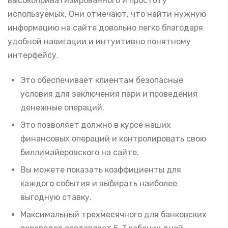
высокоприватизированного и простоту
используемых. Они отмечают, что найти нужную
информацию на сайте довольно легко благодаря
удобной навигации и интуитивно понятному
интерфейсу.
Это обеспечивает клиентам безопасные
условия для заключения пари и проведения
денежные операций.
Это позволяет должно в курсе наших
финансовых операций и контролировать свою
биллимайеровского на сайте.
Вы можете показать коэффициенты для
каждого события и выбирать наиболее
выгодную ставку.
Максимальный трехмесячного для банковских