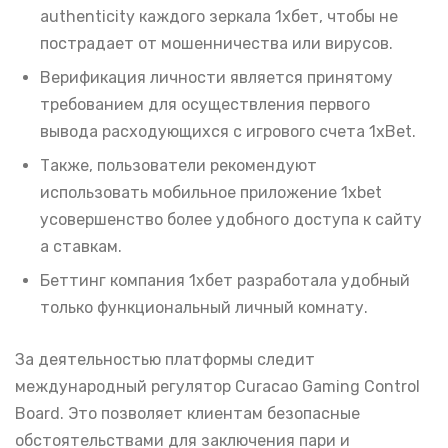
authenticity каждого зеркала 1хбет, чтобы не
пострадает от мошенничества или вирусов.
Верификация личности является принятому
требованием для осуществления первого
вывода расходующихся с игрового счета 1xBet.
Также, пользователи рекомендуют
использовать мобильное приложение 1xbet
усовершенство более удобного доступа к сайту
а ставкам.
Беттинг компания 1хбет разработала удобный
только функциональный личный комнату.
За деятельностью платформы следит
международный регулятор Curacao Gaming Control
Board. Это позволяет клиентам безопасные
обстоятельствами для заключения пари и