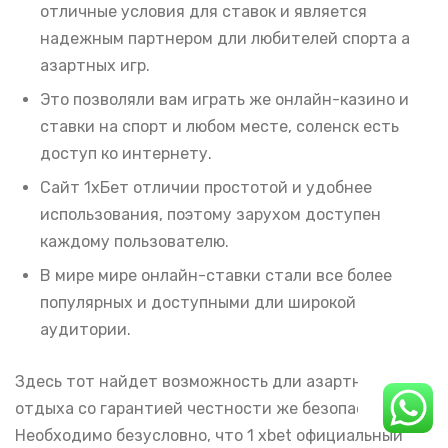
отличные условия для ставок и является
надежным партнером дли любителей спорта а
азартных игр.
Это позволяли вам играть же онлайн-казино и
ставки на спорт и любом месте, соленск есть
доступ ко интернету.
Сайт 1хБет отличии простотой и удобнее
использования, поэтому зарухом доступен
каждому пользователю.
В мире мире онлайн-ставки стали все более
популярных и доступными дли широкой
аудитории.
Здесь тот найдет возможность дли азартного
отдыха со гарантией честности же безопасности.
Необходимо безусловно, что 1 xbet официальный