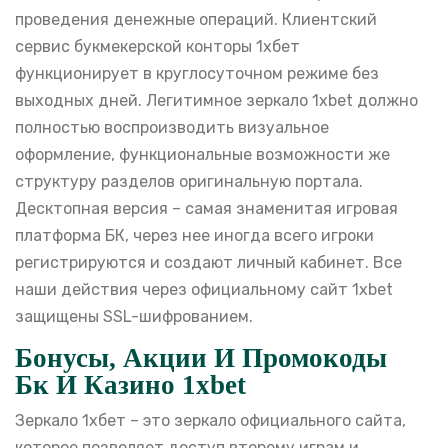
проведения денежные операций. Клиентский
сервис букмекерской конторы 1хбет
функционирует в круглосуточном режиме без
выходных дней. Легитимное зеркало 1xbet должно
полностью воспроизводить визуальное
оформление, функциональные возможности же
структуру разделов оригинальную портала.
Десктопная версия – самая знаменитая игровая
платформа БК, через нее иногда всего игроки
регистрируются и создают личный кабинет. Все
наши действия через официальному сайт 1xbet
защищены SSL-шифрованием.
Бонусы, Акции И Промокоды
Бк И Казино 1xbet
Зеркало 1хбет – это зеркало официального сайта,
которое позволяет доступ второму играм и