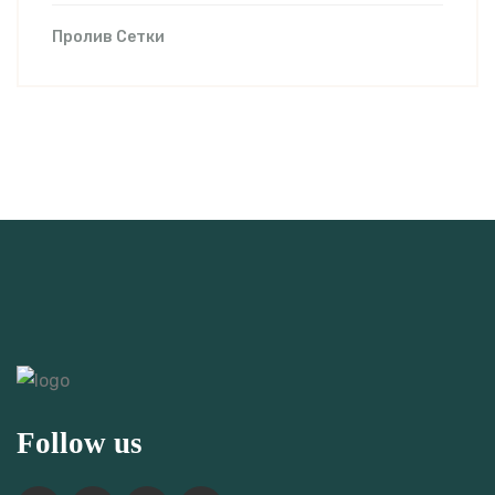
Пролив Сетки
Follow us