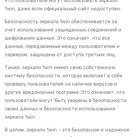
что пользователи могут использовать зеркало
1win, даже если официальный сайт недоступен.
Безопасность зеркала 1win обеспечивается за
счет использования защищенных соединений и
шифрования данных. Это означает, что все
данные, передаваемые между пользователем и
сервером, защищены от доступа третьих лиц.
Также, зеркало 1win имеет свою собственную
систему безопасности, которая включает в себя
проверку пользователей на наличие вирусов и
других вредоносных программ. Это означает, что
пользователи могут быть уверены в безопасности
своих данных и безопасности использования
зеркала 1win.
В целом, зеркало 1win – это безопасное и надежное