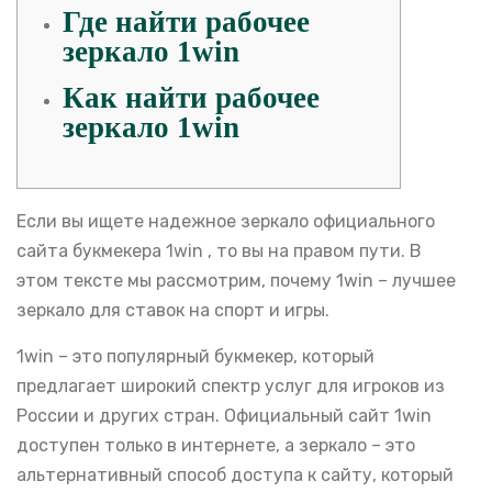
Где найти рабочее
зеркало 1win
Как найти рабочее
зеркало 1win
Если вы ищете надежное зеркало официального
сайта букмекера
1win
, то вы на правом пути. В
этом тексте мы рассмотрим, почему 1win – лучшее
зеркало для ставок на спорт и игры.
1win – это популярный букмекер, который
предлагает широкий спектр услуг для игроков из
России и других стран. Официальный сайт 1win
доступен только в интернете, а зеркало – это
альтернативный способ доступа к сайту, который