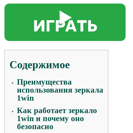
▶️
ИГРАТЬ
Содержимое
Преимущества
использования зеркала
1win
Как работает зеркало
1win и почему оно
безопасно