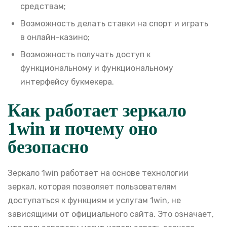
средствам;
Возможность делать ставки на спорт и играть
в онлайн-казино;
Возможность получать доступ к
функциональному и функциональному
интерфейсу букмекера.
Как работает зеркало
1win и почему оно
безопасно
Зеркало 1win работает на основе технологии
зеркал, которая позволяет пользователям
доступаться к функциям и услугам 1win, не
зависящими от официального сайта. Это означает,