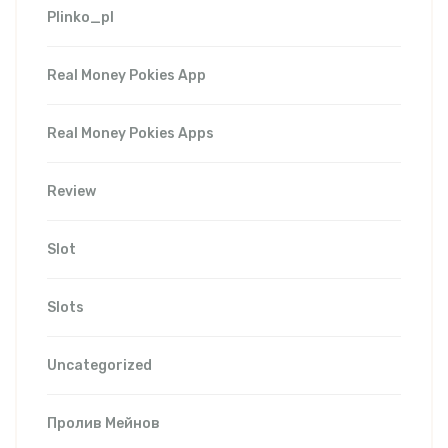
Plinko_pl
Real Money Pokies App
Real Money Pokies Apps
Review
Slot
Slots
Uncategorized
Пролив Мейнов