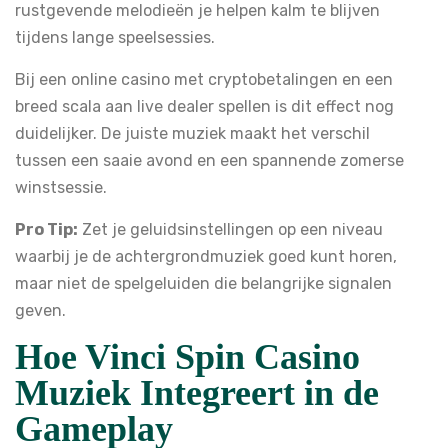
rustgevende melodieën je helpen kalm te blijven
tijdens lange speelsessies.
Bij een online casino met cryptobetalingen en een
breed scala aan live dealer spellen is dit effect nog
duidelijker. De juiste muziek maakt het verschil
tussen een saaie avond en een spannende zomerse
winstsessie.
Pro Tip:
Zet je geluidsinstellingen op een niveau
waarbij je de achtergrondmuziek goed kunt horen,
maar niet de spelgeluiden die belangrijke signalen
geven.
Hoe Vinci Spin Casino
Muziek Integreert in de
Gameplay