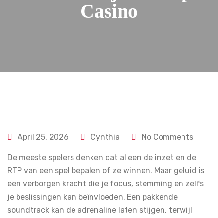
Casino
April 25, 2026
Cynthia
No Comments
De meeste spelers denken dat alleen de inzet en de
RTP van een spel bepalen of ze winnen. Maar geluid is
een verborgen kracht die je focus, stemming en zelfs
je beslissingen kan beïnvloeden. Een pakkende
soundtrack kan de adrenaline laten stijgen, terwijl