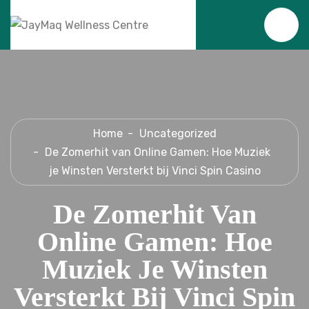
Home
Uncategorized
De Zomerhit van Online Gamen: Hoe Muziek
je Winsten Versterkt bij Vinci Spin Casino
De Zomerhit Van
Online Gamen: Hoe
Muziek Je Winsten
Versterkt Bij Vinci Spin