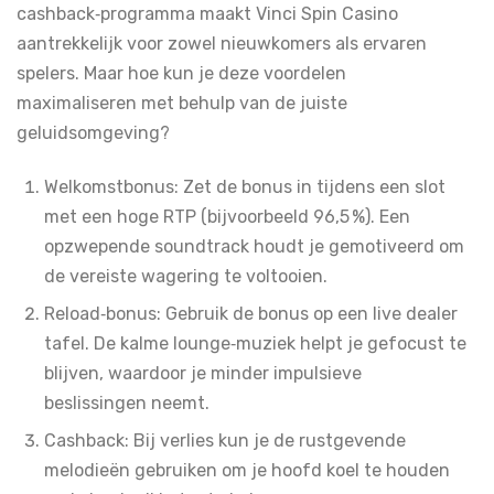
cashback‑programma maakt Vinci Spin Casino
aantrekkelijk voor zowel nieuwkomers als ervaren
spelers. Maar hoe kun je deze voordelen
maximaliseren met behulp van de juiste
geluidsomgeving?
Welkomstbonus: Zet de bonus in tijdens een slot
met een hoge RTP (bijvoorbeeld 96,5 %). Een
opzwepende soundtrack houdt je gemotiveerd om
de vereiste wagering te voltooien.
Reload‑bonus: Gebruik de bonus op een live dealer
tafel. De kalme lounge‑muziek helpt je gefocust te
blijven, waardoor je minder impulsieve
beslissingen neemt.
Cashback: Bij verlies kun je de rustgevende
melodieën gebruiken om je hoofd koel te houden