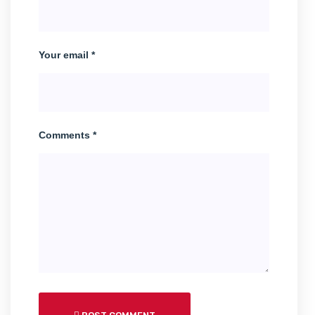
Your email *
Comments *