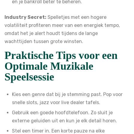
en je bankroll beter te beheren.
Industry Secret:
Spelletjes met een hogere
volatiliteit profiteren meer van een energiek tempo,
omdat het je alert houdt tijdens de lange
wachttijden tussen grote winsten.
Praktische Tips voor een
Optimale Muzikale
Speelsessie
Kies een genre dat bij je stemming past. Pop voor
snelle slots, jazz voor live dealer tafels.
Gebruik een goede hoofdtelefoon. Zo sluit je
externe geluiden uit en kun je elk detail horen.
Stel een timer in. Een korte pauze na elke